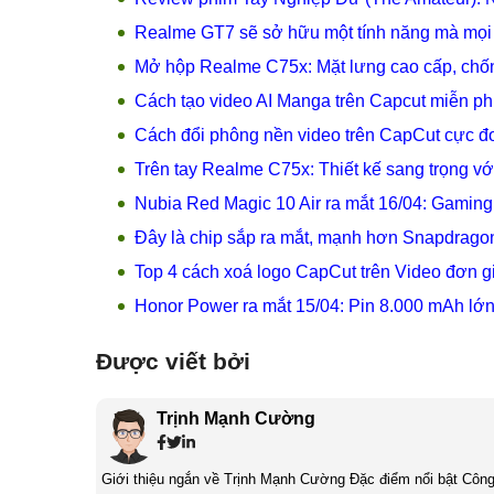
Realme GT7 sẽ sở hữu một tính năng mà mọi
Mở hộp Realme C75x: Mặt lưng cao cấp, chốn
Cách tạo video AI Manga trên Capcut miễn phí
Cách đổi phông nền video trên CapCut cực đơn
Trên tay Realme C75x: Thiết kế sang trọng v
Nubia Red Magic 10 Air ra mắt 16/04: Gamin
Đây là chip sắp ra mắt, mạnh hơn Snapdrago
Top 4 cách xoá logo CapCut trên Video đơn g
Honor Power ra mắt 15/04: Pin 8.000 mAh lớn 
Được viết bởi
Trịnh Mạnh Cường
Giới thiệu ngắn về Trịnh Mạnh Cường Đặc điểm nổi bật Công nghệ là một điều thú vị, mình luôn dành sự chú ý cho các sản phẩm