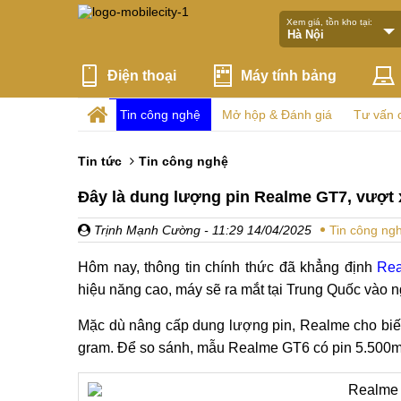
Xem giá, tồn kho tại:
Điện thoại
Máy tính bảng
Tin công nghệ
Mở hộp & Đánh giá
Tư vấn 
Tin tức
Tin công nghệ
Đây là dung lượng pin Realme GT7, vượt
Trịnh Mạnh Cường
- 11:29 14/04/2025
Tin công ng
Hôm nay, thông tin chính thức đã khẳng định
Re
hiệu năng cao, máy sẽ ra mắt tại Trung Quốc vào n
Mặc dù nâng cấp dung lượng pin, Realme cho biế
gram. Để so sánh, mẫu Realme GT6 có pin 5.500m