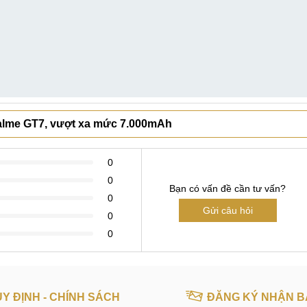
ealme GT7, vượt xa mức 7.000mAh
0
0
Bạn có vấn đề cần tư vấn?
0
Gửi câu hỏi
0
0
Y ĐỊNH - CHÍNH SÁCH
ĐĂNG KÝ NHẬN B