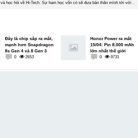
và học hỏi về Hi-Tech. Sự ham học vốn có sẽ đưa bản thân mình tới với
nhiều sự hiểu biết mới mẻ và thú vị. Tinh thần tự giác và sự chuyên nghiệp là điều mà mình đang rèn luyện và hướng tới. ...
Đây là chip sắp ra mắt,
Honor Power ra mắt
mạnh hơn Snapdragon
15/04: Pin 8.000 mAh
8s Gen 4 và 8 Gen 3
lớn nhất thế giới
0
2653
0
9731