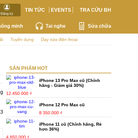
TIN TỨC
EVENTS
TRA CỨU BH
Đăng ký
hông minh
Tai nghe
Sửa chữa
ãi
Tuyển dụng
Dạy sửa điện thoại
SẢN PHẨM HOT
iPhone 13 Pro Max cũ (Chính
hãng - Giảm giá 30%)
ng
12.450.000 ₫
iPhone 12 Pro Max cũ
03
8.350.000 ₫
iPhone 11 cũ (Chính hãng, Rẻ
hơn 36%)
4.850.000 ₫