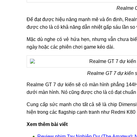
Realme G
Để đạt được hiệu năng mạnh mẽ và ổn định, Realm
được cho là có khả năng dẫn nhiệt gấp sáu lần so 
Mặc dù nghe có vẻ hứa hẹn, nhưng vẫn chưa biết 
ngày hoặc các phiên chơi game kéo dài.
Realme GT 7 dự kiến ​
Realme GT 7 dự kiến ​​sẽ có màn hình phẳng 144H
dưới màn hình. Nó cũng được cho là có đạt chuẩn
Cung cấp sức mạnh cho tất cả sẽ là chip Dimens
hiện trong các flagship cạnh tranh như Redmi K80 
Xem thêm bài viết
Review phim Tay Nghiệp Dư (The Amateur): Ng