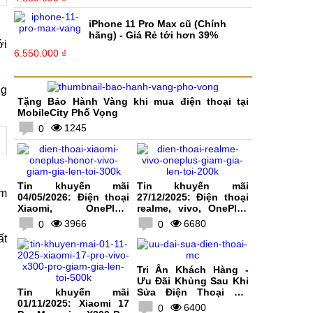
iPhone 11 Pro Max cũ (Chính
hãng) - Giá Rẻ tới hơn 39%
ới
6.550.000 ₫
ng
Tặng Bảo Hành Vàng khi mua điện thoại tại
MobileCity Phố Vọng
1245
0
Tin khuyến mãi
Tin khuyến mãi
âm
04/05/2026: Điện thoại
27/12/2025: Điện thoại
Xiaomi, OnePlus,
realme, vivo, OnePlus
HONOR, vivo giảm giá
giảm giá lên tới 200K
3966
6680
0
0
lên tới 300K
ất
Tri Ân Khách Hàng -
Ưu Đãi Khủng Sau Khi
Tin khuyến mãi
Sửa Điện Thoại Tại
01/11/2025: Xiaomi 17
MobileCity
6400
0