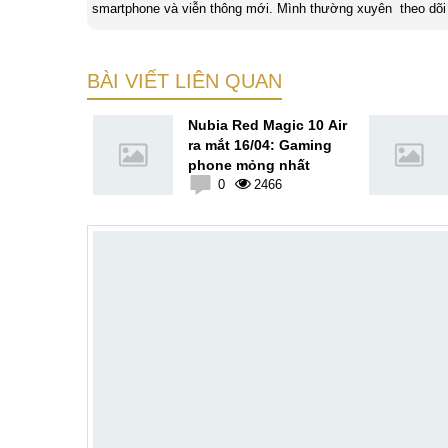
smartphone và viễn thông mới. Mình thường xuyên theo dõi 
BÀI VIẾT LIÊN QUAN
o sẽ có
Nubia Red Magic 10 Air
amera của
ra mắt 16/04: Gaming
năm trước
phone mỏng nhất
3
0
2466