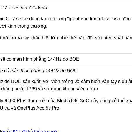
T7 sẽ có pin 7200mAh
e GT7 sẽ sử dụng tấm ốp lưng “graphene fiberglass fusion” m
với kính thông thường.
nó tạo ra sự khác biệt lớn như thế nào đối với hiệu suất hà
​sẽ có màn hình phẳng 144Hz do BOE
z do BOE sản xuất, với viền mỏng và cảm biến vân tay siêu 
 kháng nước IP69 và sử dụng khung viền nhựa.
ity 9400 Plus 3nm mới của MediaTek. SoC này cũng có thể xu
Ultra và OnePlus Ace 5s Pro.
ười IQ 170 trả thù ra sao?