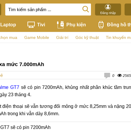
Đăng nhập
Laptop
Tivi
Phụ kiện
Đồng hồ t
chọn mua
Game Mobile
Giải trí
Góc kỹ thuật
Tin khuyến m
 xa mức 7.000mAh
hệ
0
2565
alme GT7
sẽ có pin 7200mAh, khủng nhất phân khúc tầm tru
gày 23 tháng 4.
t điện thoại sẽ vẫn tương đối mỏng ở mức 8,25mm và nặng 2
Ah trong khi vẫn dày 8,6mm.