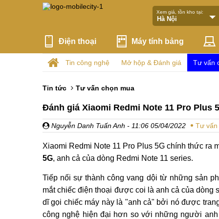
Xem giá, tồn kho tại:
Điện thoại
Máy tính bảng
Tin công nghệ
Mở hộp & Đánh giá
Tư vấn 
Tin tức
Tư vấn chọn mua
Đánh giá Xiaomi Redmi Note 11 Pro Plus 
Nguyễn Danh Tuấn Anh
- 11:06 05/04/2022
Tư vấn
Xiaomi Redmi Note 11 Pro Plus 5G chính thức ra 
5G
, anh cả của dòng Redmi Note 11 series.
Tiếp nối sự thành công vang dội từ những sản ph
mắt chiếc điện thoại được coi là anh cả của dòng
dĩ gọi chiếc máy này là "anh cả" bởi nó được tra
công nghệ hiện đại hơn so với những người anh 