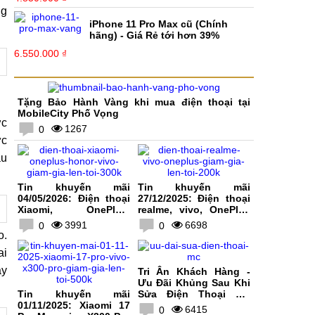
ng
iPhone 11 Pro Max cũ (Chính
hãng) - Giá Rẻ tới hơn 39%
6.550.000 ₫
Tặng Bảo Hành Vàng khi mua điện thoại tại
MobileCity Phố Vọng
ợc
1267
0
ực
ẫu
Tin khuyến mãi
Tin khuyến mãi
04/05/2026: Điện thoại
27/12/2025: Điện thoại
Xiaomi, OnePlus,
realme, vivo, OnePlus
HONOR, vivo giảm giá
giảm giá lên tới 200K
3991
6698
0
0
lên tới 300K
o.
ai
ay
Tri Ân Khách Hàng -
Ưu Đãi Khủng Sau Khi
Tin khuyến mãi
Sửa Điện Thoại Tại
01/11/2025: Xiaomi 17
MobileCity
6415
0