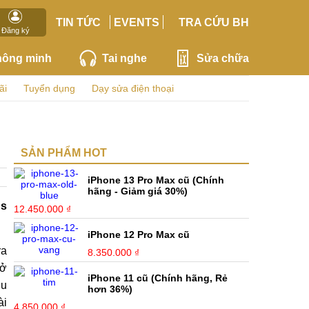
TIN TỨC
EVENTS
TRA CỨU BH
Đăng ký
hông minh
Tai nghe
Sửa chữa
ãi
Tuyển dụng
Dạy sửa điện thoại
SẢN PHẨM HOT
iPhone 13 Pro Max cũ (Chính
hãng - Giảm giá 30%)
us
12.450.000 ₫
iPhone 12 Pro Max cũ
ra
8.350.000 ₫
Sở
iPhone 11 cũ (Chính hãng, Rẻ
ều
hơn 36%)
ài
4.850.000 ₫