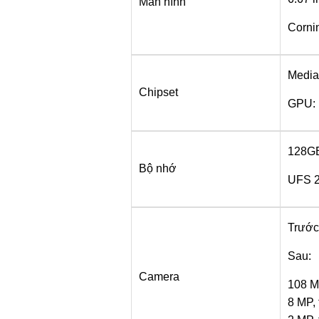
Màn hình
Cornin
Media
Chipset
GPU: 
128G
Bộ nhớ
UFS 2
Trước:
Sau:
Camera
108 M
8 MP, 