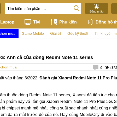
Đăng nhập
Laptop
Tivi
Phụ kiện
Đồng hồ t
chọn mua
Game Mobile
Giải trí
Góc kỹ thuật
Tin khuyến m
5G: Anh cả của dòng Redmi Note 11 series
 chọn mua
0
4873
mắt vào tháng 3/2022.
Đánh giá Xiaomi Redmi Note 11 Pro Pl
ẩm thuộc dòng Redmi Note 11 series, Xiaomi đã tiếp tục cho 
 sản phẩm này với tên gọi Xiaomi Redmi Note 11 Pro Plus 5G. 
ng bị chipset mạnh mẽ nhất, công suất sạc nhanh nhất cùng nhi
em đã ra mắt trước đó của nó. Hãy cùng MobileCity đi vào b