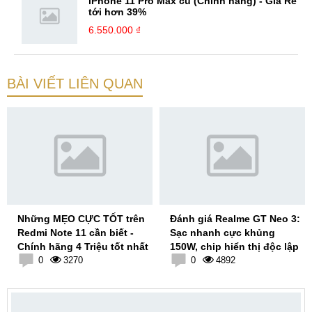
iPhone 11 Pro Max cũ (Chính hãng) - Giá Rẻ
tới hơn 39%
6.550.000 ₫
BÀI VIẾT LIÊN QUAN
Những MẸO CỰC TỐT trên
Đánh giá Realme GT Neo 3:
Redmi Note 11 cần biết -
Sạc nhanh cực khủng
Chính hãng 4 Triệu tốt nhất
150W, chip hiển thị độc lập
0
3270
0
4892