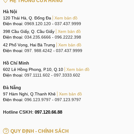
HỆ THỐNG CỬA HÀNG
Hà Nội
120 Thái Hà, Q. Đống Đa
Xem bản đồ
Điện thoại:
0969.120.120
-
037.437.9999
398 Cầu Giấy, Q. Cầu Giấy
Xem bản đồ
Điện thoại:
034.235.6666
-
096.2222.398
42 Phố Vọng, Hai Bà Trưng
Xem bản đồ
Điện thoại:
097. 988.4242
-
037.437.9999
Hồ Chí Minh
602 Lê Hồng Phong, P.10, Q.10
Xem bản đồ
Điện thoại:
097.1111.602
-
097.3333.602
Đà Nẵng
97 Hàm Nghi, Q.Thanh Khê
Xem bản đồ
Điện thoại:
096.123.9797
-
097.123.9797
Hotline CSKH:
097.120.66.88
QUY ĐỊNH - CHÍNH SÁCH