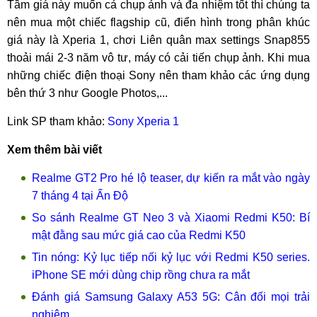
Tầm giá này muốn cả chụp ảnh và đa nhiệm tốt thì chúng ta
nên mua một chiếc flagship cũ, điển hình trong phân khúc
giá này là Xperia 1, chơi Liên quân max settings Snap855
thoải mái 2-3 năm vô tư, máy có cải tiến chụp ảnh. Khi mua
những chiếc điện thoại Sony nên tham khảo các ứng dụng
bên thứ 3 như Google Photos,...
Link SP tham khảo:
Sony Xperia 1
Xem thêm bài viết
Realme GT2 Pro hé lộ teaser, dự kiến ​​ra mắt vào ngày
7 tháng 4 tại Ấn Độ
So sánh Realme GT Neo 3 và Xiaomi Redmi K50: Bí
mật đằng sau mức giá cao của Redmi K50
Tin nóng: Kỷ lục tiếp nối kỷ lục với Redmi K50 series.
iPhone SE mới dùng chip rồng chưa ra mắt
Đánh giá Samsung Galaxy A53 5G: Cân đối mọi trải
nghiệm