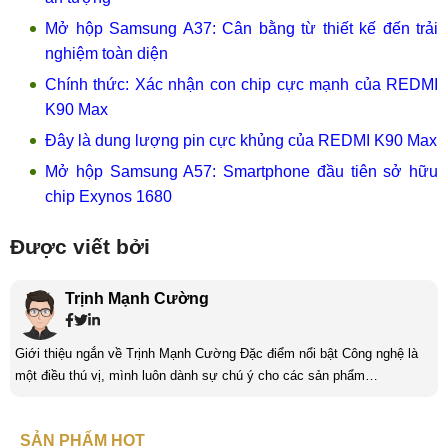
Mở hộp Samsung A37: Cân bằng từ thiết kế đến trải
nghiệm toàn diện
Chính thức: Xác nhận con chip cực mạnh của REDMI
K90 Max
Đây là dung lượng pin cực khủng của REDMI K90 Max
Mở hộp Samsung A57: Smartphone đầu tiên sở hữu
chip Exynos 1680
Được viết bởi
Trịnh Mạnh Cường
Giới thiệu ngắn về Trịnh Mạnh Cường Đặc điểm nổi bật Công nghệ là
một điều thú vị, mình luôn dành sự chú ý cho các sản phẩm
smartphone và viễn thông mới. Mình thường xuyên theo dõi và học hỏi
về Hi-Tech. Sự ham học vốn có sẽ đưa bản thân mình tới với nhiều sự
SẢN PHẨM HOT
hiểu biết mới mẻ và thú vị. Tinh thần tự giác và sự chuyên nghiệp là