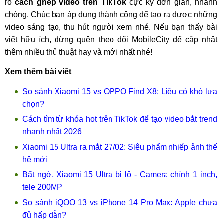
rõ
cách ghép video trên TikTok
cực kỳ đơn giản, nhanh
chóng. Chúc bạn áp dụng thành công để tạo ra được những
video sáng tạo, thu hút người xem nhé. Nếu bạn thấy bài
viết hữu ích, đừng quên theo dõi MobileCity để cập nhật
thêm nhiều thủ thuật hay và mới nhất nhé!
Xem thêm bài viết
So sánh Xiaomi 15 vs OPPO Find X8: Liệu có khó lựa
chọn?
Cách tìm từ khóa hot trên TikTok để tạo video bắt trend
nhanh nhất 2026
Xiaomi 15 Ultra ra mắt 27/02: Siêu phẩm nhiếp ảnh thế
hệ mới
Bất ngờ, Xiaomi 15 Ultra bị lộ - Camera chính 1 inch,
tele 200MP
So sánh iQOO 13 vs iPhone 14 Pro Max: Apple chưa
đủ hấp dẫn?