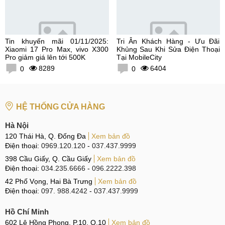
Tin khuyến mãi 01/11/2025:
Tri Ân Khách Hàng - Ưu Đãi
Xiaomi 17 Pro Max, vivo X300
Khủng Sau Khi Sửa Điện Thoại
Pro giảm giá lên tới 500K
Tại MobileCity
8289
6404
0
0
HỆ THỐNG CỬA HÀNG
Hà Nội
120 Thái Hà, Q. Đống Đa
Xem bản đồ
Điện thoại:
0969.120.120
-
037.437.9999
398 Cầu Giấy, Q. Cầu Giấy
Xem bản đồ
Điện thoại:
034.235.6666
-
096.2222.398
42 Phố Vọng, Hai Bà Trưng
Xem bản đồ
Điện thoại:
097. 988.4242
-
037.437.9999
Hồ Chí Minh
602 Lê Hồng Phong, P.10, Q.10
Xem bản đồ