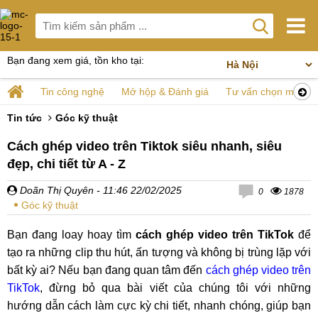
Bạn đang xem giá, tồn kho tại:
Tin công nghệ
Mở hộp & Đánh giá
Tư vấn chọn mua
Tin tức
Góc kỹ thuật
Cách ghép video trên Tiktok siêu nhanh, siêu
đẹp, chi tiết từ A - Z
Doãn Thị Quyên
- 11:46 22/02/2025
0
1878
Góc kỹ thuật
Bạn đang loay hoay tìm
cách ghép video trên TikTok
để
tạo ra những clip thu hút, ấn tượng và không bị trùng lặp với
bất kỳ ai? Nếu bạn đang quan tâm đến
cách ghép video trên
TikTok
, đừng bỏ qua bài viết của chúng tôi với những
hướng dẫn cách làm cực kỳ chi tiết, nhanh chóng, giúp bạn