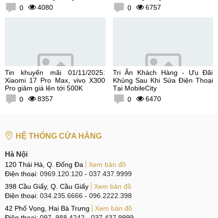
300K
4080
6757
0
0
Tin khuyến mãi 01/11/2025:
Tri Ân Khách Hàng - Ưu Đãi
Xiaomi 17 Pro Max, vivo X300
Khủng Sau Khi Sửa Điện Thoại
Pro giảm giá lên tới 500K
Tại MobileCity
8357
6470
0
0
HỆ THỐNG CỬA HÀNG
Hà Nội
120 Thái Hà, Q. Đống Đa
Xem bản đồ
Điện thoại:
0969.120.120
-
037.437.9999
398 Cầu Giấy, Q. Cầu Giấy
Xem bản đồ
Điện thoại:
034.235.6666
-
096.2222.398
42 Phố Vọng, Hai Bà Trưng
Xem bản đồ
Điện thoại:
097. 988.4242
-
037.437.9999