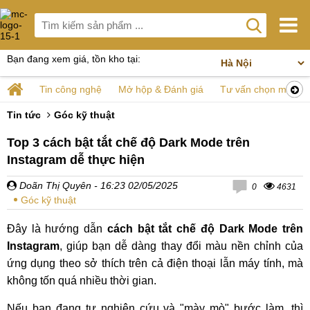
Bạn đang xem giá, tồn kho tại:
Tin công nghệ
Mở hộp & Đánh giá
Tư vấn chọn mua
Tin tức
Góc kỹ thuật
Top 3 cách bật tắt chế độ Dark Mode trên
Instagram dễ thực hiện
Doãn Thị Quyên
- 16:23 02/05/2025
0
4631
Góc kỹ thuật
Đây là hướng dẫn
cách bật tắt chế độ Dark Mode trên
Instagram
, giúp bạn dễ dàng thay đổi màu nền chỉnh của
ứng dụng theo sở thích trên cả điện thoại lẫn máy tính, mà
không tốn quá nhiều thời gian.
Nếu bạn đang tự nghiên cứu và "mày mò" bước làm, thì