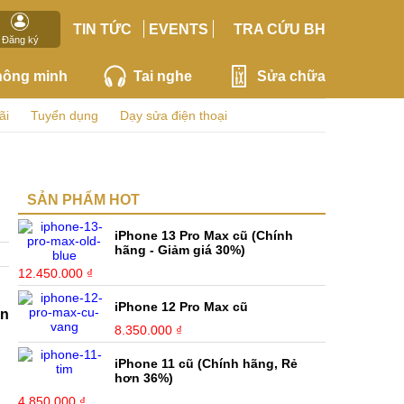
TIN TỨC
EVENTS
TRA CỨU BH
Đăng ký
hông minh
Tai nghe
Sửa chữa
ãi
Tuyển dụng
Dạy sửa điện thoại
SẢN PHẨM HOT
iPhone 13 Pro Max cũ (Chính
hãng - Giảm giá 30%)
12.450.000 ₫
iPhone 12 Pro Max cũ
ên
8.350.000 ₫
iPhone 11 cũ (Chính hãng, Rẻ
hơn 36%)
4.850.000 ₫