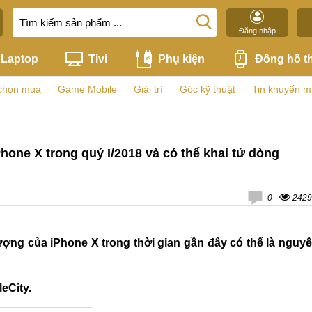
Đăng nhập
Laptop
Tivi
Phụ kiện
Đồng hồ t
chọn mua
Game Mobile
Giải trí
Góc kỹ thuật
Tin khuyến m
one X trong quý I/2018 và có thể khai tử dòng
0
2429
ợng của iPhone X trong thời gian gần đây có thể là nguy
leCity.