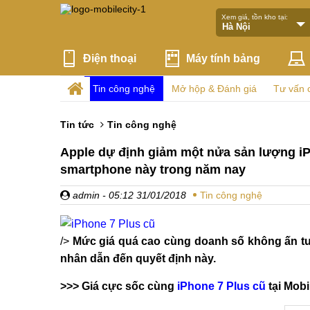
Xem giá, tồn kho tại:
Điện thoại
Máy tính bảng
Tin công nghệ
Mở hộp & Đánh giá
Tư vấn 
Tin tức
Tin công nghệ
Apple dự định giảm một nửa sản lượng iPh
smartphone này trong năm nay
admin
- 05:12 31/01/2018
Tin công nghệ
/>
Mức giá quá cao cùng doanh số không ấn tư
nhân dẫn đến quyết định này.
>>> Giá cực sốc cùng
iPhone 7 Plus cũ
tại Mobi