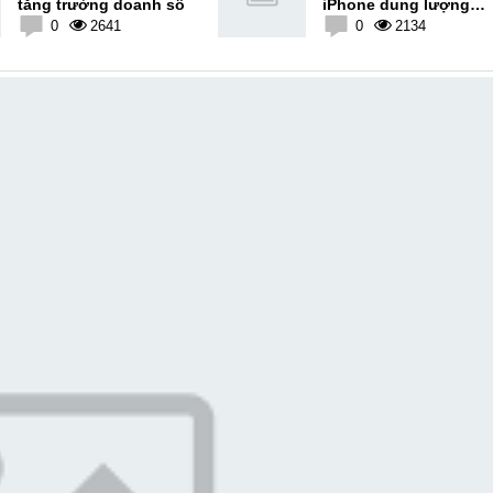
tăng trưởng doanh số
iPhone dung lượng
0
2641
512GB đầu tiên trên
0
2134
thế giới