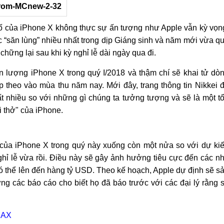
số của iPhone X không thực sự ấn tượng như Apple vẫn kỳ vọn
“săn lùng” nhiều nhất trong dịp Giáng sinh và năm mới vừa q
ững lại sau khi kỳ nghỉ lễ dài ngày qua đi.
 lượng iPhone X trong quý I/2018 và thậm chí sẽ khai tử dò
ếp theo vào mùa thu năm nay. Mới đây, trang thông tin Nikkei 
ất nhiều so với những gì chúng ta tưởng tượng và sẽ là một t
ơi thở" của iPhone.
 của iPhone X trong quý này xuống còn một nửa so với dự ki
hỉ lễ vừa rồi. Điều này sẽ gây ảnh hưởng tiêu cực đến các n
 có thể lên đến hàng tỷ USD. Theo kế hoạch, Apple dự định sẽ s
ưng các báo cáo cho biết họ đã báo trước với các đại lý rằng 
 MAX