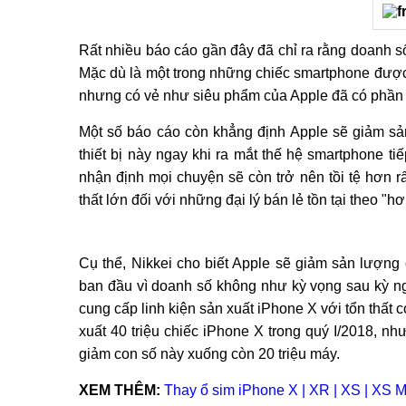
Rất nhiều báo cáo gần đây đã chỉ ra rằng doanh 
Mặc dù là một trong những chiếc smartphone được 
nhưng có vẻ như siêu phẩm của Apple đã có phần ch
Một số báo cáo còn khẳng định Apple sẽ giảm sản
thiết bị này ngay khi ra mắt thế hệ smartphone ti
nhận định mọi chuyện sẽ còn trở nên tồi tệ hơn r
thất lớn đối với những đại lý bán lẻ tồn tại theo "h
Cụ thể, Nikkei cho biết Apple sẽ giảm sản lượng
ban đầu vì doanh số không như kỳ vọng sau kỳ ng
cung cấp linh kiện sản xuất iPhone X với tổn thất
xuất 40 triệu chiếc iPhone X trong quý I/2018, nh
giảm con số này xuống còn 20 triệu máy.
XEM THÊM:
Thay ổ sim iPhone X | XR | XS | XS