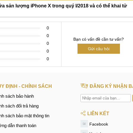
a sản lượng iPhone X trong quý I/2018 và có thể khai tử
0
0
Bạn có vấn đề cần tư vấn?
0
Gửi câu hỏi
0
0
Y ĐỊNH - CHÍNH SÁCH
ĐĂNG KÝ NHẬN B
nh sách bảo hành
nh sách đổi trả hàng
LIÊN KẾT
nh sách bảo mật thông tin
Facebook
ng dẫn thanh toán