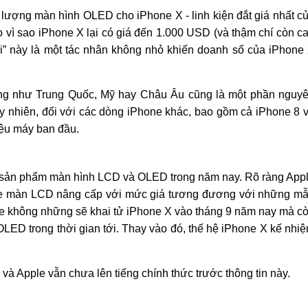
ượng màn hình OLED cho iPhone X - linh kiện đắt giá nhất c
o vì sao iPhone X lại có giá đến 1.000 USD (và thậm chí còn c
ời” này là một tác nhân không nhỏ khiến doanh số của iPhone
rọng như Trung Quốc, Mỹ hay Châu Âu cũng là một phần nguy
y nhiên, đối với các dòng iPhone khác, bao gồm cả iPhone 8 
iệu máy ban đầu.
c sản phẩm màn hình LCD và OLED trong năm nay. Rõ ràng App
ne màn LCD nâng cấp với mức giá tương đương với những m
e không những sẽ khai tử iPhone X vào tháng 9 năm nay mà c
OLED trong thời gian tới. Thay vào đó, thế hệ iPhone X kế nhi
 và Apple vẫn chưa lên tiếng chính thức trước thông tin này.