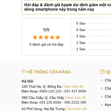
Hỏi đáp & đánh giá Apple dự định giảm một nử
dòng smartphone này trong năm nay
5 Sao
5/5
4 Sao
3 Sao
2 Sao
0 đánh giá và hỏi đáp
1 Sao
HỆ THỐNG CỬA HÀNG
QU
Chí
Hà Nội
120 Thái Hà, Q. Đống Đa
Xem bản đồ
Chí
Điện thoại:
0969.120.120
-
037.437.9999
Chí
398 Cầu Giấy, Q. Cầu Giấy
Xem bản đồ
Điện thoại:
034.235.6666
-
096.2222.398
Hướ
42 Phố Vọng, Hai Bà Trưng
Xem bản đồ