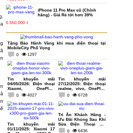
iPhone 11 Pro Max cũ (Chính
hãng) - Giá Rẻ tới hơn 39%
g.
6.550.000 ₫
ua
ng
Tặng Bảo Hành Vàng khi mua điện thoại tại
MobileCity Phố Vọng
đã
1297
0
ổn
Tin khuyến mãi
Tin khuyến mãi
04/05/2026: Điện thoại
27/12/2025: Điện thoại
ến
Xiaomi, OnePlus,
realme, vivo, OnePlus
HONOR, vivo giảm giá
giảm giá lên tới 200K
hà
4027
6728
0
0
lên tới 300K
ản
sẽ
Tri Ân Khách Hàng -
Ưu Đãi Khủng Sau Khi
Tin khuyến mãi
Sửa Điện Thoại Tại
01/11/2025: Xiaomi 17
MobileCity
6436
0