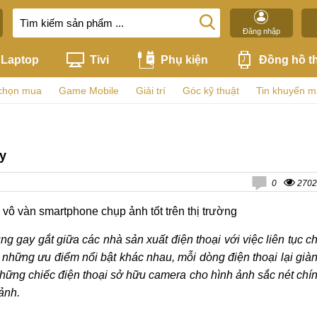
Đăng nhập
Laptop
Tivi
Phụ kiện
Đồng hồ t
chọn mua
Game Mobile
Giải trí
Góc kỹ thuật
Tin khuyến m
y
0
2702
số vô vàn smartphone chụp ảnh tốt trên thị trường
 gay gắt giữa các nhà sản xuất điện thoại với việc liên tục c
 những ưu điểm nổi bật khác nhau, mỗi dòng điện thoại lại già
ững chiếc điện thoại sở hữu camera cho hình ảnh sắc nét chí
ảnh.