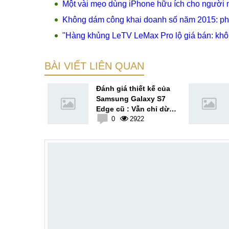
Một vài mẹo dùng iPhone hữu ích cho người 
Không dám công khai doanh số năm 2015: phải
"Hàng khủng LeTV LeMax Pro lộ giá bán: khô
BÀI VIẾT LIÊN QUAN
tiết thiết
Đánh giá thiết kế của
sung
Samsung Galaxy S7
: đẹp suất
Edge cũ : Vẫn chỉ dừng
3
lại ở sự an toàn
0
2922