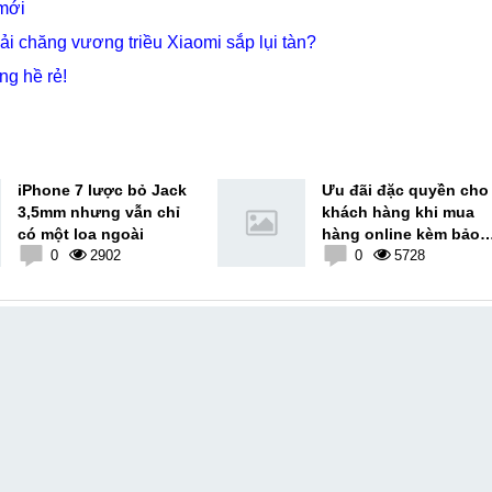
mới
 chăng vương triều Xiaomi sắp lụi tàn?
ng hề rẻ!
iPhone 7 lược bỏ Jack
Ưu đãi đặc quyền cho
3,5mm nhưng vẫn chỉ
khách hàng khi mua
có một loa ngoài
hàng online kèm bảo
0
2902
hành vàng tại
0
5728
MobileCity