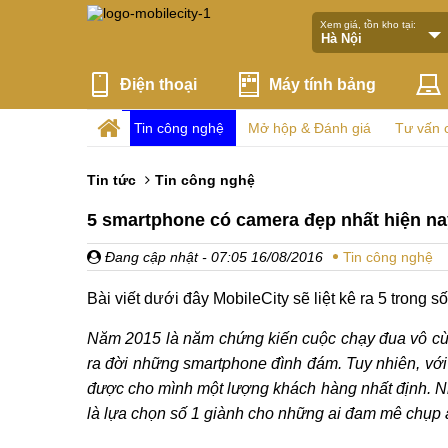
Xem giá, tồn kho tại:
Điện thoại
Máy tính bảng
Tin công nghệ
Mở hộp & Đánh giá
Tư vấn 
Tin tức
Tin công nghệ
5 smartphone có camera đẹp nhất hiện na
Đang cập nhật
- 07:05 16/08/2016
Tin công nghệ
Bài viết dưới đây MobileCity sẽ liệt kê ra 5 trong 
Năm 2015 là năm chứng kiến cuộc chạy đua vô cùng
ra đời những smartphone đình đám. Tuy nhiên, với
được cho mình một lượng khách hàng nhất định. Nh
là lựa chọn số 1 giành cho những ai đam mê chụp 