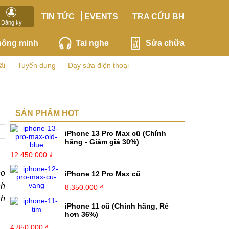
TIN TỨC
EVENTS
TRA CỨU BH
Đăng ký
hông minh
Tai nghe
Sửa chữa
ãi
Tuyển dụng
Dạy sửa điện thoại
SẢN PHẨM HOT
iPhone 13 Pro Max cũ (Chính
hãng - Giảm giá 30%)
12.450.000 ₫
ho
iPhone 12 Pro Max cũ
nh
8.350.000 ₫
nh
iPhone 11 cũ (Chính hãng, Rẻ
hơn 36%)
4.850.000 ₫