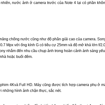
y nhiên, nước ảnh ở camera trước của Note 4 lại có phần khô
ả năng chống nước cũng như độ phân giải cao của camera. Son
20.7 Mpx với ống kính G có tiêu cự 25mm và độ mở khá lớn f/2.
 Sony nhắm đến nhu cầu chụp ảnh trong hoàn cảnh ánh sáng yếu
 nhà hoặc buổi đêm.
y phim 4Kvà Full HD. Máy cũng được tích hợp camera phụ ở m
i những hình ảnh chận thực, sắc nét.