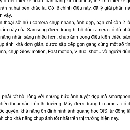
được thiết kế hoàn toàn bằng kim loại thay thế cho thiết kế g
àn ra hai bên khác lạ. Có lẽ chính điều này, đã lý giải phần n
n vậy.
n thoại sở hữu camera chụp nhanh, ảnh đẹp, bạn chỉ cần 2 l
hẩm này của Samsung được trang bị bộ đôi camera có độ ph
hả năng nhận sáng nhiều hơn, chụp ảnh trong điều kiện thiếu sá
hụp ảnh khá đơn giản, được sắp xếp gọn gàng cùng một số tí
a, chụp Slow motion, Fast motion, Virtual shot... và người dù
n phải rất hài lòng với những bức ảnh tuyệt đẹp mà smartpho
iện thoại nào trên thị trường. Máy được trang bị camera có 
c quyền, khả năng ổn định hình ảnh quang học OIS, tự động l
nh cho khả năng chụp ảnh tốt nhất trên thị trường hiện nay.