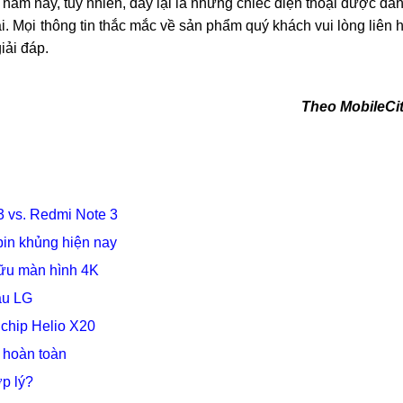
năm nay, tuy nhiên, đây lại là những chiếc điện thoại được đá
i. Mọi thông tin thắc mắc về sản phẩm quý khách vui lòng liên 
iải đáp.
Theo MobileCi
 vs. Redmi Note 3
in khủng hiện nay
hữu màn hình 4K
au LG
 chip Helio X20
 hoàn toàn
ợp lý?