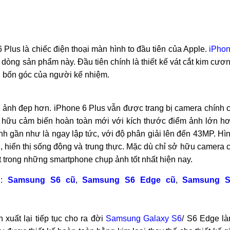
6 Plus là chiếc điện thoại màn hình to đầu tiên của Apple.
iPho
dòng sản phẩm này. Đầu tiên chính là thiết kế vát cắt kim cươ
n bốn góc của người kế nhiệm.
h ảnh đẹp hơn. iPhone 6 Plus vẫn được trang bị camera chính 
ở hữu cảm biến hoàn toàn mới với kích thước điểm ảnh lớn h
nh gần như là ngay lập tức, với độ phân giải lên đến 43MP. Hì
, hiển thị sống động và trung thực. Mặc dù chỉ sở hữu camera 
 trong những smartphone chụp ảnh tốt nhất hiện nay.
g:
Samsung S6 cũ
,
Samsung S6 Edge cũ
,
Samsung S
uất lại tiếp tục cho ra đời
Samsung Galaxy S6
/ S6 Edge l