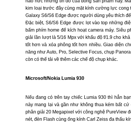
náo nức những tín đồ của dòng sản phẩm này. Máy 
kim loại trước đây cùng mặt kính cường lực cong tr
Galaxy S6/S6 Edge được người dùng yêu thích đế
Đặc biệt, S6/S6 Edge được lọt vào top những điệ
bấm phím home để kích hoạt camera máy. Siêu p
giải lần lượt là 5/16 Mpx với khẩu độ f/1.9 cho k
tốt hơn và xóa phông tốt hơn nhiều. Giao diện c
năng như Auto, Pro, Selective Focus, chụp Panoram
còn có thể tải về thêm các chế độ chụp khác.
Microsoft/Nokia Lumia 930
Nếu đang có trên tay chiếc Lumia 930 thì hẳn bạ
này mang lại và gần như không thua kém bất cứ đ
phân giải 20 Megapixel với công nghệ PureView độ
nét, đèn Flash cùng ống kính Carl Zeiss đa thấu kí