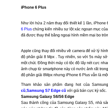
iPhone 6 Plus
Như lời hứa 2 năm thay đổi thiết kế 1 lần, iPhone 
6 Plus
chứng kiến nhiều sự lột xác ngoạn mục của 
đã được thay thế bằng ngoại hình mềm mại bo trò
Apple cũng thay đổi nhiều về camera để xử lý hìn
độ phân giải 8 Mpx . Tuy nhiên, so với 5s máy s
một chút. Đồng thời máy có tộc độ lấy nét cực nha
ảnh chụp từ smartphone này có nước ảnh rất trong
độ phân giải 8Mpx nhưng iPhone 6 Plus vẫn là một
Tham khảo sản phẩm đang hot của Samsun
cũ
,
Samsung S7 Edge cũ
với giá bán cực kỳ sốc.
Samsung Galaxy S6/S6 Edge
Sau thành công của Samsung Galaxy S5, nhà sản x