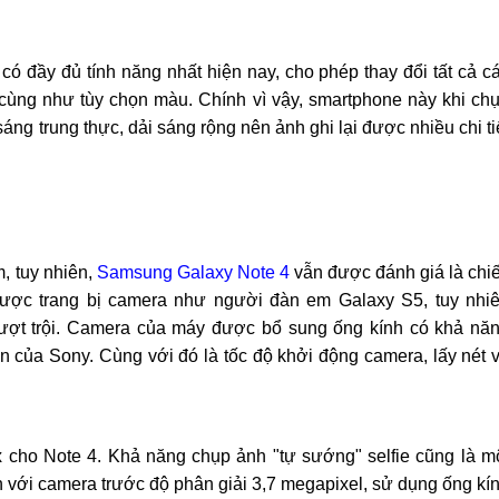
 đầy đủ tính năng nhất hiện nay, cho phép thay đổi tất cả c
 cùng như tùy chọn màu. Chính vì vậy, smartphone này khi ch
sáng trung thực, dải sáng rộng nên ảnh ghi lại được nhiều chi ti
, tuy nhiên,
Samsung Galaxy Note 4
vẫn được đánh giá là chi
 được trang bị camera như người đàn em Galaxy S5, tuy nhi
ượt trội. Camera của máy được bổ sung ống kính có khả nă
 của Sony. Cùng với đó là tốc độ khởi động camera, lấy nét 
cho Note 4. Khả năng chụp ảnh "tự sướng" selfie cũng là m
với camera trước độ phân giải 3,7 megapixel, sử dụng ống kí