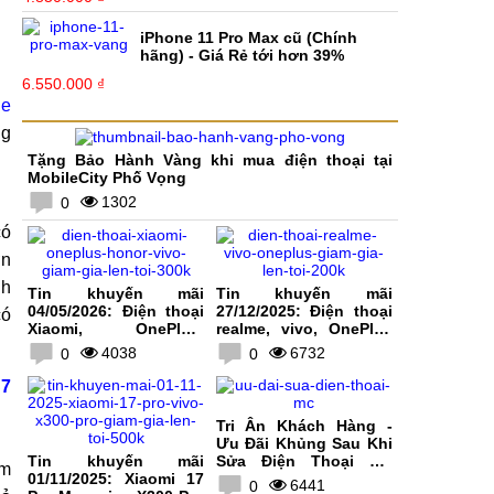
iPhone 11 Pro Max cũ (Chính
hãng) - Giá Rẻ tới hơn 39%
6.550.000 ₫
ne
ng
Tặng Bảo Hành Vàng khi mua điện thoại tại
MobileCity Phố Vọng
1302
0
có
ơn
nh
Tin khuyến mãi
Tin khuyến mãi
04/05/2026: Điện thoại
27/12/2025: Điện thoại
có
Xiaomi, OnePlus,
realme, vivo, OnePlus
HONOR, vivo giảm giá
giảm giá lên tới 200K
4038
6732
0
0
lên tới 300K
7
Tri Ân Khách Hàng -
Ưu Đãi Khủng Sau Khi
Tin khuyến mãi
Sửa Điện Thoại Tại
àm
01/11/2025: Xiaomi 17
MobileCity
6441
0