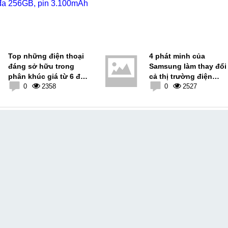
i đa 256GB, pin 3.100mAh
Top những điện thoại
4 phát minh của
đáng sở hữu trong
Samsung làm thay đổi
phân khúc giá từ 6 đến
cả thị trường điện
7 triệu đồng
0
2358
thoại di động
0
2527