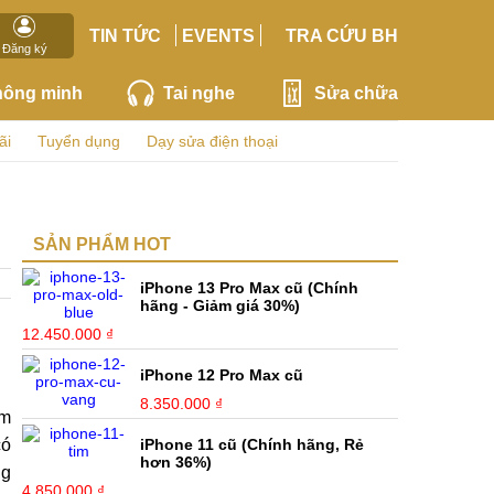
TIN TỨC
EVENTS
TRA CỨU BH
Đăng ký
hông minh
Tai nghe
Sửa chữa
ãi
Tuyển dụng
Dạy sửa điện thoại
SẢN PHẨM HOT
iPhone 13 Pro Max cũ (Chính
hãng - Giảm giá 30%)
12.450.000 ₫
iPhone 12 Pro Max cũ
8.350.000 ₫
em
có
iPhone 11 cũ (Chính hãng, Rẻ
hơn 36%)
ng
4.850.000 ₫