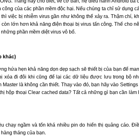
NG. Trang này cho biết, về cơ bản, hệ điều hành Android đã 
n công của các phần mềm độc hại. Nếu chúng ta chỉ sử dụng c
thì việc bị nhiễm virus gần như không thể xảy ra. Thậm chí, k
 còn lớn hơn khả năng điện thoại bị virus tấn công. Thế cho n
ài những phần mềm diệt virus vô bổ.
p khác)
ờng hứa hẹn khả năng dọn dẹp sạch sẽ thiết bị của bạn để ma
bị xóa đi đôi khi cũng để lại các dữ liệu được lưu trong bộ n
 Master là không cần thiết. Thay vào đó, bạn hãy vào Settings
thị hộp thoại Clear cached data? Tất cả những gì bạn cần làm 
 chạy ngầm và tốn khá nhiều pin do hiển thị quảng cáo. Đi
 hàng tháng của bạn.