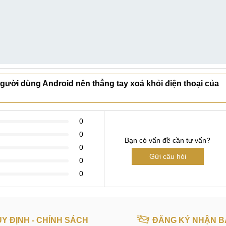
gười dùng Android nên thẳng tay xoá khỏi điện thoại của
0
0
Bạn có vấn đề cần tư vấn?
0
Gửi câu hỏi
0
0
Y ĐỊNH - CHÍNH SÁCH
ĐĂNG KÝ NHẬN B