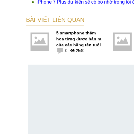
iPhone 7 Plus dự kiến sẽ có bộ nhớ trong tố
BÀI VIẾT LIÊN QUAN
ững chiếc
5 smartphone thảm
chạy CPU
hoạ từng được bán ra
ong năm
của các hãng tên tuổi
8
0
2540