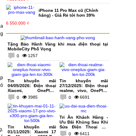
iPhone 11 Pro Max cũ (Chính
hãng) - Giá Rẻ tới hơn 39%
6.550.000 ₫
ủa
ng
Tặng Bảo Hành Vàng khi mua điện thoại tại
MobileCity Phố Vọng
1257
0
ấp
Tin khuyến mãi
Tin khuyến mãi
có
04/05/2026: Điện thoại
27/12/2025: Điện thoại
Xiaomi, OnePlus,
realme, vivo, OnePlus
HONOR, vivo giảm giá
giảm giá lên tới 200K
3985
6691
0
0
lên tới 300K
Tri Ân Khách Hàng -
Ưu Đãi Khủng Sau Khi
Tin khuyến mãi
Sửa Điện Thoại Tại
g.
01/11/2025: Xiaomi 17
MobileCity
6411
0