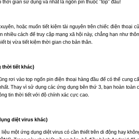
hời gian sử dụng và nhất là ngốn pin thuộc "top" đầu!
uyên, hoặc muốn tiết kiệm tài nguyên trên chiếc điện thoại c
 nhiều cách để truy cập mạng xã hội này, chẳng hạn như thô
iết bị vừa tiết kiệm thời gian cho bản thân.
thời tiết khác)
cũng rơi vào top ngốn pin điện thoại hàng đầu để có thể cung c
c nhất. Thay vì sử dụng các ứng dụng bên thứ 3, bạn hoàn toàn 
ng tin thời tiết với độ chính xác cực cao.
dụng diệt virus khác)
liệu một ứng dụng diệt virus có cần thiết trên di động hay khôn