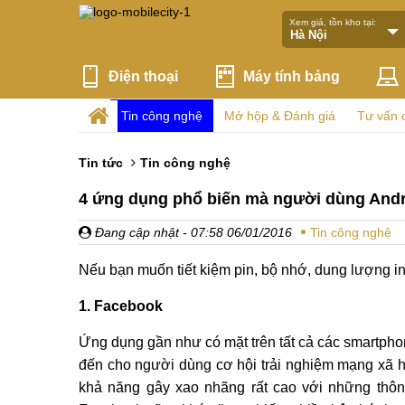
Xem giá, tồn kho tại:
Điện thoại
Máy tính bảng
Tin công nghệ
Mở hộp & Đánh giá
Tư vấn 
Tin tức
Tin công nghệ
4 ứng dụng phổ biến mà người dùng Andro
Đang cập nhật
- 07:58 06/01/2016
Tin công nghệ
Nếu bạn muốn tiết kiệm pin, bộ nhớ, dung lượng in
1. Facebook
Ứng dụng gần như có mặt trên tất cả các smartphon
đến cho người dùng cơ hội trải nghiệm mạng xã h
khả năng gây xao nhãng rất cao với những thông 