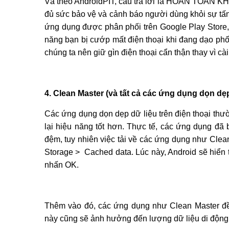
Và theo AndroidPIT, câu trả lời là HOÀN TOÀN KHÔ
đủ sức bảo vệ và cảnh báo người dùng khỏi sự tấ
ứng dụng được phân phối trên Google Play Store, 
năng bạn bị cướp mất điện thoại khi đang dạo phố
chúng ta nên giữ gìn điện thoại cẩn thận thay vì c
4. Clean Master (và tất cả các ứng dụng dọn dẹ
Các ứng dụng dọn dẹp dữ liệu trên điện thoại thư
lại hiệu năng tốt hơn. Thực tế, các ứng dụng đã 
đệm, tuy nhiên việc tải về các ứng dụng như Clean
Storage > Cached data. Lúc này, Android sẽ hiển 
nhấn OK.
Thêm vào đó, các ứng dụng như Clean Master đều
này cũng sẽ ảnh hưởng đến lượng dữ liệu di động