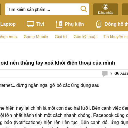
Đăng nhập
Laptop
Tivi
Phụ kiện
Đồng hồ t
chọn mua
Game Mobile
Giải trí
Góc kỹ thuật
Tin khuyến m
id nên thẳng tay xoá khỏi điện thoại của mình
0
2443
ternet... đừng ngần ngại gỡ bỏ các ứng dụng sau.
e hiện nay lại chính là một con dao hai lưỡi. Bên cạnh việc đ
ội lớn nhất hành tinh một cách nhanh chóng, Facebook cũng 
báo (Notifications) hiện lên liên tục. Bên cạnh đó, ứng dụ