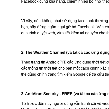
Facebook cũng khá nặng, chiếm nhiều bộ nhớ theo t
Vì vậy, nếu không phải sử dụng facebook thường x
bạn, hãy đừng ngần ngại gỡ bỏ Facebook. Vẫn còn
qua trình duyệt web, vừa tiết kiệm tài nguyên cho th
2. The Weather Channel (và tất cả các ứng dụng 
Theo trang tin AndroidPIT, các ứng dụng thời tiết 
các thông tin thời tiết cho bạn một cách chính xá
thể dùng chính trang tìm kiếm Google để tra cứu thô
3. AntiVirus Security - FREE (và tất cả các ứng 
Từ trước đến nay người dùng vẫn tranh cãi về việc 