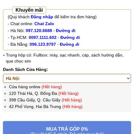
Khuyến mãi
(Quý khách
Đăng nhập
để kiểm tra đơn hàng)
- Chat online:
Chat Zalo
- Hà Nội:
097.120.6688
-
Đường đi
- Tp.HCM:
0097.1111.602
-
Đường đi
- Đà Nẵng:
096.123.9797
-
Đường đi
Trong hộp có: Fullbox: máy, sạc nhanh, cáp, sách hướng dẫn,
que chọc sim
Danh Sách Cửa Hàng:
Cửa hàng online
(Hết hàng)
120 Thái Hà, Q. Đống Đa
(Hết hàng)
398 Cầu Giấy, Q. Cầu Giấy
(Hết hàng)
42 Phố Vọng, Hai Bà Trưng
(Hết hàng)
MUA TRẢ GÓP 0%