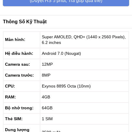
(Duyệt HS 5 phút, Trả góp qua thẻ)
Thông Số Kỹ Thuật
Super AMOLED, QHD+ (1440 x 2560 Pixels),
Màn hình:
6.2 inches
Hệ điều hành:
Android 7.0 (Nougat)
Camera sau:
12MP
Camera trước:
8MP
CPU:
Exynos 8895 Octa (10nm)
RAM:
4GB
Bộ nhớ trong:
64GB
Thẻ SIM:
1 SIM
Dung lượng