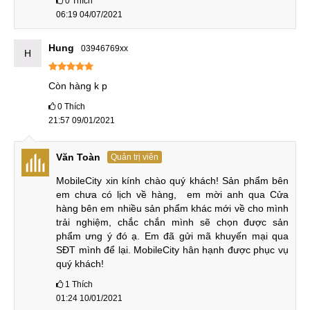
0
Thích
Samsung Galaxy S8, S8 Plus nói riêng là bộ phận quan
06:19 04/07/2021
trọng, giúp kết nỗi thẻ SIM với bộ phận trung tâm xử lý của
Hung
03946769xx
điện thoại để có thể truyền những thông tin từ đầu đây này
H
sang đầu dây bên kia qua sóng được cung cấp bởi nhà
mạng nhất định. Nếu khay Sin bị lỗi, hỏng thì Quý khách
Còn hàng k p
không thể đàm thoại, không thể sử dụng các gói cước 3G,
0
Thích
4G trên chính chiếc Samsung Galaxy S8, S8 Plus của mình
21:57 09/01/2021
nữa. Khí đó ta cần
thay, sửa khay Sim Samsung Galaxy S8,
S8 Plus
để việc kết nối lại được diễn ra bình thường.
Văn Toàn
Quản trị viên
MobileCity xin kính chào quý khách! Sản phẩm bên 
em chưa có lịch về hàng,  em mời anh qua Cửa 
Trung tâm sửa chữa điện thoại MobileCity
hàng bên em nhiều sản phẩm khác mới về cho mình 
trải nghiệm, chắc chắn mình sẽ chọn được sản 
Ngoài các dịch vụ kể trên MobileCity còn cung cấp các dịch
phẩm ưng ý đó ạ. Em đã gửi mã khuyến mại qua 
vụ sữa chữa khác theo yêu cầu, bất kì lỗi gì bệnh gì đỗi ngũ
SĐT mình để lại. MobileCity hân hạnh được phục vụ 
của MobileCity đều có thể xử lý. Để đươc hỗ trợ chi tiết hơn
quý khách!
quỹ khách hãy gọi ngay đến hotline hoặc chat qua trang
1
Thích
Facebook của MobileCity.
01:24 10/01/2021