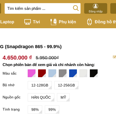
Đăng nhập
Laptop
Tivi
Phụ kiện
Đồng hồ t
G (Snapdragon 865 - 99.9%)
4.650.000 ₫
5.950.000₫
Chọn phiên bản để xem giá và chi nhánh còn hàng:
Màu sắc
Bộ nhớ
12-128GB
12-256GB
Nguồn gốc
HÀN QUỐC
MỸ
Tình trạng
98%
99%