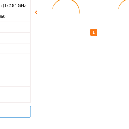
n (1x2.84 GHz
650
1