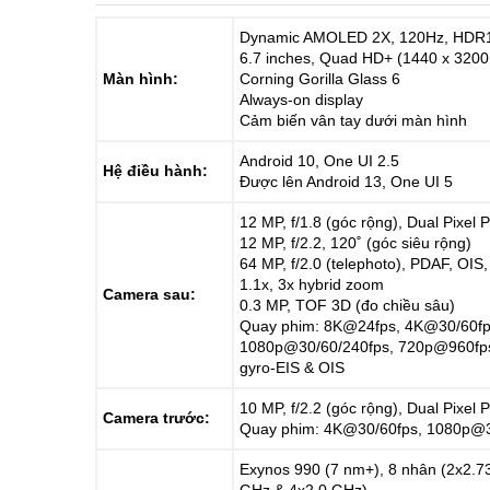
Dynamic AMOLED 2X, 120Hz, HDR
6.7 inches, Quad HD+ (1440 x 3200 
Màn hình:
Corning Gorilla Glass 6
Always-on display
Cảm biến vân tay dưới màn hình
Android 10, One UI 2.5
Hệ điều hành:
Được lên Android 13, One UI 5
12 MP, f/1.8 (góc rộng), Dual Pixel
12 MP, f/2.2, 120˚ (góc siêu rộng)
64 MP, f/2.0 (telephoto), PDAF, OI
1.1x, 3x hybrid zoom
Camera sau:
0.3 MP, TOF 3D (đo chiều sâu)
Quay phim: 8K@24fps, 4K@30/60fp
1080p@30/60/240fps, 720p@960fp
gyro-EIS & OIS
10 MP, f/2.2 (góc rộng), Dual Pixel
Camera trước:
Quay phim: 4K@30/60fps, 1080p@
Exynos 990 (7 nm+), 8 nhân (2x2.7