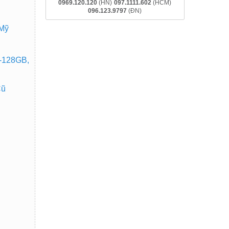
0969.120.120
(HN)
097.1111.602
(HCM)
096.123.9797
(ĐN)
 Mỹ
-128GB,
Cũ