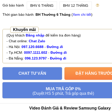
Gói bảo hành
BHV 6 THÁNG
BHV 12 THÁNG
Thời gian bảo hành:
BH Thường 6 Tháng
(
Xem chi tiết
)
Khuyến mãi
(Quý khách
Đăng nhập
để kiểm tra đơn hàng)
- Chat online:
Chat Zalo
- Hà Nội:
097.120.6688
-
Đường đi
- Tp.HCM:
0097.1111.602
-
Đường đi
- Đà Nẵng:
096.123.9797
-
Đường đi
CHAT TƯ VẤN
ĐẶT HÀNG TRƯỚ
MUA TRẢ GÓP 0%
(Duyệt HS 5 phút, Trả góp qua thẻ)
Video Đánh Giá & Review Samsung Galaxy 