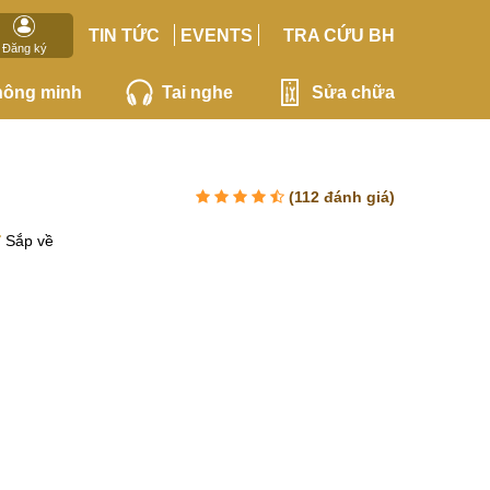
TIN TỨC
EVENTS
TRA CỨU BH
Đăng ký
hông minh
Tai nghe
Sửa chữa
(
112
đánh giá)
Sắp về