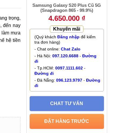
Samsung Galaxy S20 Plus Cũ 5G
(Snapdragon 865 - 99.9%)
4.650.000 ₫
ang trọng,
, đến nay
Khuyến mãi
e làm mưa
(Quý khách
Đăng nhập
để kiểm
hế hệ tiền
tra đơn hàng)
- Chat online:
Chat Zalo
- Hà Nội:
097.120.6688
-
Đường
đi
- Tp.HCM:
0097.1111.602
-
Đường đi
- Đà Nẵng:
096.123.9797
-
Đường
đi
CHAT TƯ VẤN
ĐẶT HÀNG TRƯỚC