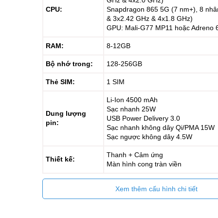
GHz & 4x2.0 GHz)
CPU:
Snapdragon 865 5G (7 nm+), 8 nhâ
& 3x2.42 GHz & 4x1.8 GHz)
GPU: Mali-G77 MP11 hoặc Adreno 
RAM:
8-12GB
Bộ nhớ trong:
128-256GB
Thẻ SIM:
1 SIM
Li-Ion 4500 mAh
Sạc nhanh 25W
Dung lượng
USB Power Delivery 3.0
pin:
Sạc nhanh không dây Qi/PMA 15W
Sạc ngược không dây 4.5W
Thanh + Cảm ứng
Thiết kế:
Màn hình cong tràn viền
Xem thêm cấu hình chi tiết