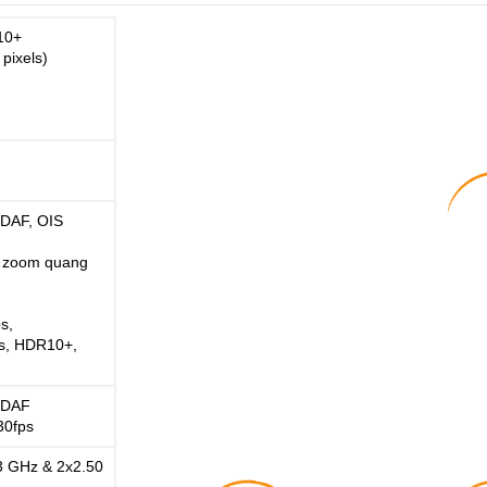
10+
pixels)
 PDAF, OIS
S, zoom quang
s,
s, HDR10+,
 PDAF
30fps
3 GHz & 2x2.50