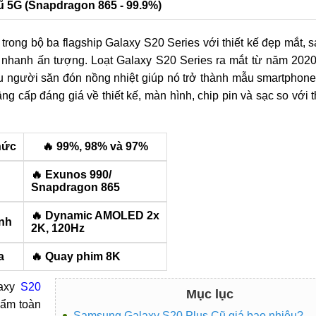
ũ 5G (Snapdragon 865 - 99.9%)
rong bộ ba flagship Galaxy S20 Series với thiết kế đẹp mắt, s
 nhanh ấn tượng. Loạt Galaxy S20 Series ra mắt từ năm 2020
ều người săn đón nồng nhiệt giúp nó trở thành mẫu smartphon
âng cấp đáng giá về thiết kế, màn hình, chip pin và sạc so với t
hức
🔥 99%, 98% và 97%
🔥 Exunos 990/
Snapdragon 865
🔥 Dynamic AMOLED 2x
nh
2K, 120Hz
a
🔥 Quay phim 8K
laxy
S20
Mục lục
hẩm toàn
Samsung Galaxy S20 Plus Cũ giá bao nhiêu?