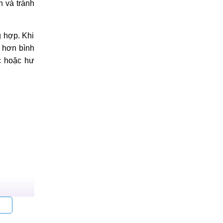
n và tránh
g hợp. Khi
g hơn bình
c hoặc hư