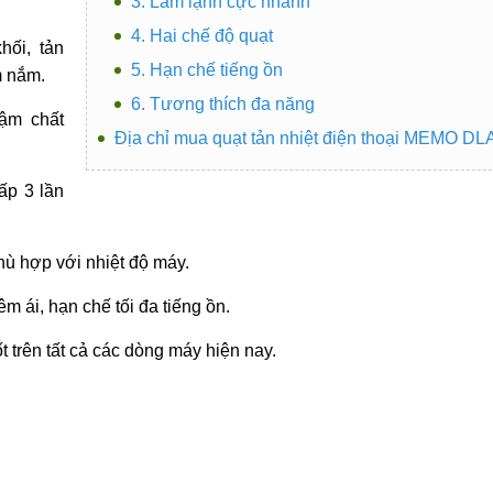
3. Làm lạnh cực nhanh
4. Hai chế độ quạt
hối, tản
5. Hạn chế tiếng ồn
m nắm.
6. Tương thích đa năng
ậm chất
Địa chỉ mua quạt tản nhiệt điện thoại MEMO DL
ấp 3 lần
hù hợp với nhiệt độ máy.
m ái, hạn chế tối đa tiếng ồn.
 trên tất cả các dòng máy hiện nay.