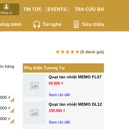
TIN TỨC
EVENTS
TRA CỨU BH
Đăng ký
hông minh
Tai nghe
Sửa chữa
(
0
đánh giá)
òn hàng
Phụ Kiện Tương Tự
Quạt tản nhiệt MEMO FL07
69.000 ₫
Xem chi tiết
000 ₫
Quạt tản nhiệt MEMO DL12
000 ₫
199.000 ₫
000 ₫
Xem chi tiết