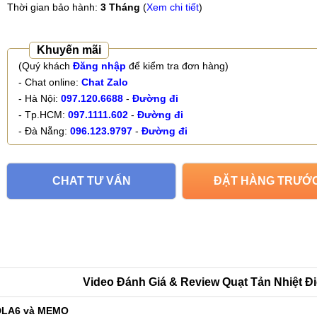
Thời gian bảo hành:
3 Tháng
(
Xem chi tiết
)
Khuyến mãi
(Quý khách
Đăng nhập
để kiểm tra đơn hàng)
- Chat online:
Chat Zalo
- Hà Nội:
097.120.6688
-
Đường đi
- Tp.HCM:
097.1111.602
-
Đường đi
- Đà Nẵng:
096.123.9797
-
Đường đi
CHAT TƯ VẤN
ĐẶT HÀNG TRƯỚ
Video Đánh Giá & Review Quạt Tản Nhiệt 
 DLA6 và MEMO