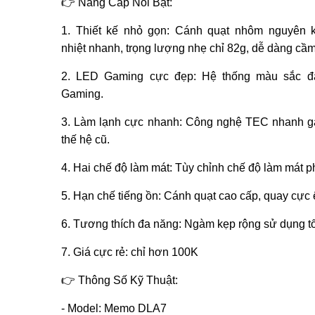
👉 Nâng Cấp Nổi Bật:
1. Thiết kế nhỏ gọn: Cánh quạt nhôm nguyên k
nhiệt nhanh, trọng lượng nhẹ chỉ 82g, dễ dàng cầ
2. LED Gaming cực đẹp: Hệ thống màu sắc đ
Gaming.
3. Làm lạnh cực nhanh: Công nghệ TEC nhanh g
thế hệ cũ.
4. Hai chế độ làm mát: Tùy chỉnh chế độ làm mát p
5. Hạn chế tiếng ồn: Cánh quạt cao cấp, quay cực ê
6. Tương thích đa năng: Ngàm kẹp rộng sử dụng tốt
7. Giá cực rẻ: chỉ hơn 100K
👉 Thông Số Kỹ Thuật:
- Model: Memo DLA7