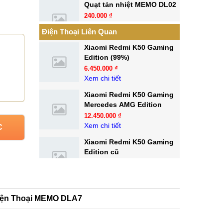
Quạt tản nhiệt MEMO DL02
240.000 ₫
Điện Thoại Liên Quan
Xem chi tiết
Xiaomi Redmi K50 Gaming
Quạt tản nhiệt MEMO DL16
Edition (99%)
199.000 ₫
6.450.000 ₫
Xem chi tiết
Xem chi tiết
Xiaomi Redmi K50 Gaming
Mercedes AMG Edition
12.450.000 ₫
Xem chi tiết
C
Xiaomi Redmi K50 Gaming
Edition cũ
6.450.000 ₫
Xem chi tiết
Xiaomi POCO F4 GT Cũ
Điện Thoại MEMO DLA7
(Gaming Phone - 99%)
8.950.000 ₫
Xem chi tiết