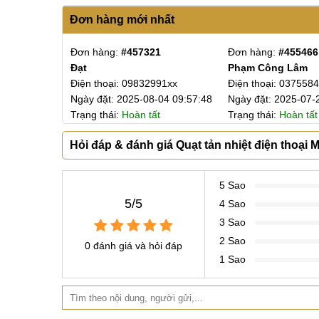
Đơn hàng mới nhất
Quạt tản nhiệt MEMO DLA7 - Nâng cấp
Hãy cùng MobileCity tìm hiểu thêm chi tiết về các
3
Đơn hàng:
#457321
Đơn hàng:
#455466
Đạt
Phạm Công Lâm
nhiệt điện thoại MEMO DLA7 này nhé!
721xx
Điện thoại: 09832991xx
Điện thoại: 037558
1. Thiết kế nhỏ gọn
-05 15:51:15
Ngày đặt: 2025-08-04 09:57:48
Ngày đặt: 2025-07-
 hóa đơn
Trạng thái:
Hoàn tất
Trạng thái:
Hoàn tất
Với kích thước nhỏ gọn chỉ 55,5mm x 80mm x 39,
nghiệm thoải mái khi cầm nắm và chơi game trong t
Hỏi đáp & đánh giá Quạt tản nhiệt điện thoạ
bạn tận hưởng những giờ phút giải trí mà không phả
5 Sao
5/5
4 Sao
3 Sao
2 Sao
0 đánh giá và hỏi đáp
2. LED Gaming cực đẹp
1 Sao
MEMO DLA7, chiếc quạt tản nhiệt sò lạnh đáng chú
bị đèn LED chuẩn Gaming, tạo nên hiệu ứng ánh 
một không gian chiến game tuyệt đỉnh, chinh phục