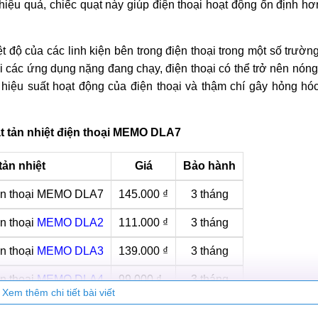
ệu quả, chiếc quạt này giúp điện thoại hoạt động ổn định hơ
ệt độ của các linh kiện bên trong điện thoại trong một số trườn
hi các ứng dụng nặng đang chạy, điện thoại có thể trở nên nón
hiệu suất hoạt động của điện thoại và thậm chí gây hỏng hó
t tản nhiệt điện thoại MEMO DLA7
tản nhiệt
Giá
Bảo hành
iện thoại MEMO DLA7
145.000 ₫
3 tháng
ện thoại
MEMO DLA2
111.000 ₫
3 tháng
ện thoại
MEMO DLA3
139.000 ₫
3 tháng
ện thoại
MEMO DLA4
99.000 ₫
3 tháng
Xem thêm chi tiết bài viết
ện thoại
MEMO DLA6
119.000 ₫
3 tháng