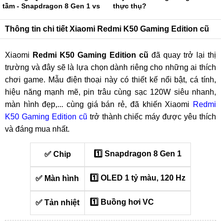
tầm - Snapdragon 8 Gen 1 vs
thực thụ?
Dimensity 9000
Thông tin chi tiết Xiaomi Redmi K50 Gaming Edition cũ
Xiaomi
Redmi K50 Gaming Edition cũ
đã quay trở lại thị
trường và đây sẽ là lựa chọn dành riêng cho những ai thích
chơi game. Mẫu điện thoại này có thiết kế nổi bật, cá tính,
hiệu năng mạnh mẽ, pin trâu cùng sạc 120W siêu nhanh,
màn hình đẹp,... cùng giá bán rẻ, đã khiến Xiaomi
Redmi
K50 Gaming Edition cũ
trở thành chiếc máy được yêu thích
và đáng mua nhất.
1️⃣ Snapdragon 8 Gen 1
✅ Chip
1️⃣ OLED 1 tỷ màu, 120 Hz
✅ Màn hình
1️⃣ Buồng hơi VC
✅ Tản nhiệt