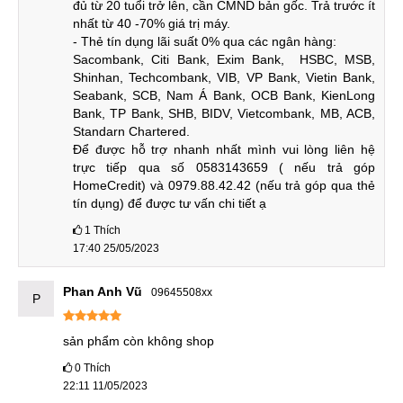
đủ từ 20 tuổi trở lên, cần CMND bản gốc. Trả trước ít 
cách điệu được điểm xuyết bằng họa tiết chữ V đối xứng,
nhất từ 40 -70% giá trị máy.

bên cạnh là đèn flash dạng tia sét độc đáo, làm tăng vẻ
- Thẻ tín dụng lãi suất 0% qua các ngân hàng:

mạnh mẽ cho chiếc máy.
Sacombank, Citi Bank, Exim Bank,  HSBC, MSB, 
Shinhan, Techcombank, VIB, VP Bank, Vietin Bank, 
Hiệu năng mạnh mẽ
Seabank, SCB, Nam Á Bank, OCB Bank, KienLong 
Bank, TP Bank, SHB, BIDV, Vietcombank, MB, ACB, 
Sau sự thành công của Redmi K40 Gaming cùng Dimensity
Standarn Chartered.

1200, Redmi đã quyết định "chơi lớn" trang bị SoC hàng
Để được hỗ trợ nhanh nhất mình vui lòng liên hệ 
trực tiếp qua số 0583143659 ( nếu trả góp 
đầu của nhà Qualcomm lên chiếc sản phẩm của mình để
HomeCredit) và 0979.88.42.42 (nếu trả góp qua thẻ 
giúp nó trơ nên một con quái vật thực sự, cạnh tranh sòng
tín dụng) để được tư vấn chi tiết ạ
phẳng với những thương hiệu Gaming lớn trên thế giới.
1
Thích
17:40 25/05/2023
Hiệu năng mạnh mẽ
Phan Anh Vũ
09645508xx
P
Thái cực sánh ngang với Apple A15 Bionic có lẽ
Snapdragon 8 Gen 1 mới thực sự xứng tầm. Được sản xuất
sản phẩm còn không shop
trên tiến trình 4nm hiện đại bậc nhất, GPU Adreno 730 thế
0
Thích
hệ mới cải tiến hiệu năng tới 52% và điện năng tiêu thụ
22:11 11/05/2023
giảm 25% so với chip thế hệ trước.