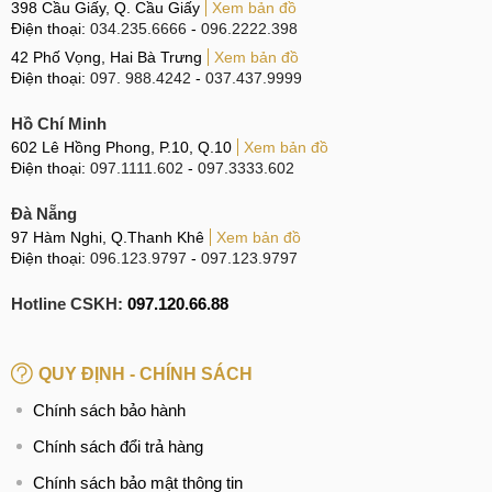
398 Cầu Giấy, Q. Cầu Giấy
Xem bản đồ
Là điện thoại chuyên phục vụ chơi game nên Redmi K50
Điện thoại:
034.235.6666
-
096.2222.398
Gaming được trang bị 2 phím trigger vật lý hoạt động với cơ
42 Phố Vọng, Hai Bà Trưng
Xem bản đồ
chế trigger 2.0 với 8 nam châm và được nâng cấp silicon ở
Điện thoại:
097. 988.4242
-
037.437.9999
bên trong tạo cảm giác bấm nảy hơn, chắc hơn, mang lại
cảm giác bấm chính xác hơn, giúp tối ưu trong từng thao tác
Hồ Chí Minh
602 Lê Hồng Phong, P.10, Q.10
Xem bản đồ
chơi game, nhất là với các tựa game bắn súng, mê hoặc
Điện thoại:
097.1111.602
-
097.3333.602
người chơi đắm chìm trong thế giới gaming tuyệt trần.
Đà Nẵng
97 Hàm Nghi, Q.Thanh Khê
Xem bản đồ
Trigger cơ loa JBL
Điện thoại:
096.123.9797
-
097.123.9797
Redmi K50 Gaming được trang bị hệ thống loa ngoài kép
Hotline CSKH:
097.120.66.88
tạo hiệu ứng âm thanh nổi stereo chân thực, sống động với
khả năng tinh chỉnh của JBL, đưa người dùng vào không
QUY ĐỊNH - CHÍNH SÁCH
gian giải trí sống động cùng các bộ phim và âm thanh sinh
động trong các tựa game.
Chính sách bảo hành
Màn hình OLED 120 Hz
Chính sách đổi trả hàng
Chính sách bảo mật thông tin
Redmi K50 Gaming sở hữu màn hình tấm nền OLED cao