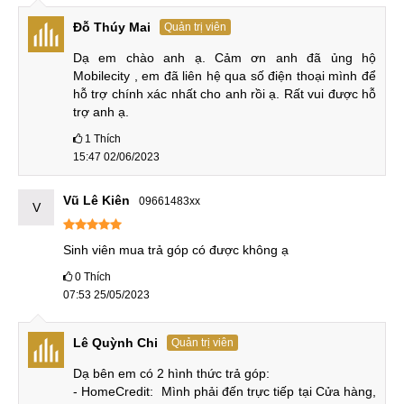
Redmi K50 Gaming Edition với nhiều cải tiến đáng kể, hứa
hẹn tạo ra một làn sóng mới trong năm 2022.
Đỗ Thúy Mai
Quản trị viên
Dạ em chào anh ạ. Cảm ơn anh đã ủng hộ 
Thiết kế hầm hố
Mobilecity , em đã liên hệ qua số điện thoại mình để 
hỗ trợ chính xác nhất cho anh rồi ạ. Rất vui được hỗ 
Redmi K50 Gaming được xem là sản phẩm cao cấp hàng
trợ anh ạ.
đầu của thương hiệu Redmi, thừa hưởng ngôn ngữ thiết kế
1
Thích
chuyên dành cho game từ thế hệ trước. Với khả năng hoàn
15:47 02/06/2023
thiện tốt, chiếc máy được làm bằng 2 mặt kính và khung kim
loại, tạo nên sự chắc chắn cho sản phẩm. Ngoài 3 màu cơ
Vũ Lê Kiên
09661483xx
V
bản Xanh, Đen và Bạc, Redmi còn phối hợp với đội đua
Mercedes-AMG F1 để mang đến phiên bản đặc biệt Redmi
Sinh viên mua trả góp có được không ạ
K50 Gaming Champion Edition, với đường sọc ở giữa và
phần eo màu xanh lá độc quyền của AMG-F1, thu hút sự
0
Thích
07:53 25/05/2023
quan tâm của người hâm mộ.
Lê Quỳnh Chi
Quản trị viên
Thiết kế hầm hố
Dạ bên em có 2 hình thức trả góp:

- HomeCredit:  Mình phải đến trực tiếp tại Cửa hàng, 
Ở phía mặt lưng, sở hữu cụm camera dạng hình chữ nhật