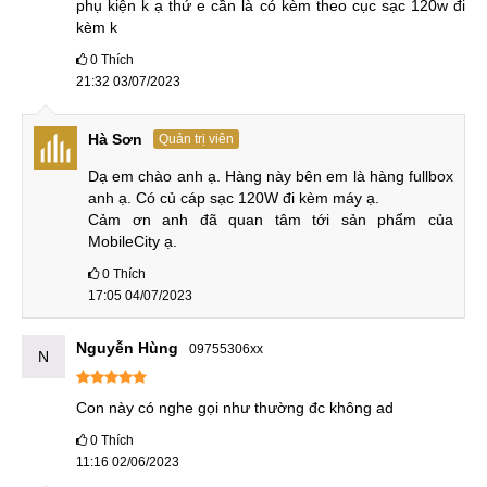
phụ kiện k ạ thứ e cần là có kèm theo cục sạc 120w đi 
kèm k
Tản nhiệt
0
Thích
Để giải quyết vấn đề nhiệt độ khi chơi game, Redmi K50
21:32 03/07/2023
Gaming sẽ được trang bị hệ thống tản nhiệt buồng hơi VC
kép, loại bỏ nỗi lo quá nhiệt trên các điện thoại chơi game
Hà Sơn
Quản trị viên
hiện nay. Xiaomi Redmi K50 Gaming sẽ được đầu tư kỹ
Dạ em chào anh ạ. Hàng này bên em là hàng fullbox 
lưỡng để tạo ra một phiên bản chuyên dành cho game thủ,
anh ạ. Có củ cáp sạc 120W đi kèm máy ạ.

với hiệu năng vượt trội, đáp ứng đẳng cấp của một
Cảm ơn anh đã quan tâm tới sản phẩm của 
MobileCity ạ.
smartphone chơi game thế hệ mới.
0
Thích
17:05 04/07/2023
Tản nhiệt
Nguyễn Hùng
09755306xx
N
Đánh giá chi tiết Redmi K50 Gaming
Con này có nghe gọi như thường đc không ad
Sau khi thành công nổi bật của Xiaomi Redmi K40 Gaming
Edition được phát hành vào tháng 4 năm trước, Redmi sẽ
0
Thích
11:16 02/06/2023
giới thiệu sản phẩm chơi game tiếp theo mang tên Xiaomi