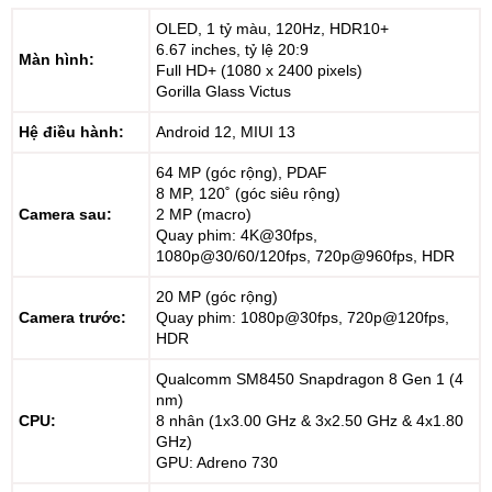
OLED, 1 tỷ màu, 120Hz, HDR10+
6.67 inches, tỷ lệ 20:9
Màn hình:
Full HD+ (1080 x 2400 pixels)
Gorilla Glass Victus
Hệ điều hành:
Android 12, MIUI 13
64 MP (góc rộng), PDAF
8 MP, 120˚ (góc siêu rộng)
Camera sau:
2 MP (macro)
Quay phim: 4K@30fps,
1080p@30/60/120fps, 720p@960fps, HDR
20 MP (góc rộng)
Camera trước:
Quay phim: 1080p@30fps, 720p@120fps,
HDR
Qualcomm SM8450 Snapdragon 8 Gen 1 (4
nm)
CPU:
8 nhân (1x3.00 GHz & 3x2.50 GHz & 4x1.80
GHz)
GPU: Adreno 730