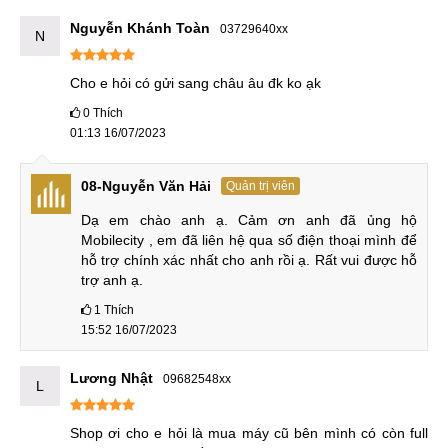
tiêu thụ ít năng lượng hơn 25% so với phiên bản trước đó.
Nguyễn Khánh Toàn
03729640xx
N
Điều này đồng nghĩa với việc con chip này có hiệu suất cao
hơn rất nhiều so với Dimensity 1200 trên chiếc Redmi K40
Cho e hỏi có gửi sang châu âu đk ko ạk
Gaming ra mắt năm ngoái.
0
Thích
Trigger vật lý
01:13 16/07/2023
Redmi K50 Gaming, như tên gọi của nó, chủ yếu tập trung
08-Nguyễn Văn Hải
Quản trị viên
vào việc tối ưu hóa hiệu suất chơi game để cung cấp trải
Dạ em chào anh ạ. Cảm ơn anh đã ủng hộ 
nghiệm chơi game di động tốt nhất. Nó cũng sẽ được trang
Mobilecity , em đã liên hệ qua số điện thoại mình để 
bị hai nút kích hoạt vật lý, tối đa hóa các hoạt động chơi
hỗ trợ chính xác nhất cho anh rồi ạ. Rất vui được hỗ 
game. Sau khi phát hành chính thức, mô hình này sẽ được
trợ anh ạ.
cài đặt sẵn với giao diện người dùng MIUI 13 mới nhất trên
1
Thích
hệ điều hành Android 12. Những nâng cấp này từ cả trải
15:52 16/07/2023
nghiệm thực tế và phần mềm là những cải tiến so với người
tiền nhiệm của nó, Redmi K40.
Lương Nhật
09682548xx
L
Shop ơi cho e hỏi là mua máy cũ bên mình có còn full 
Trigger vật lý