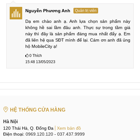
Tản nhiệt
Nguyễn Phương Anh
Quản trị viên
Dạ em chào anh ạ. Anh lựa chọn sản phẩm này 
Snapdragon 8 Gen 1 là con chip siêu mạnh, thế nên đi kèm
không hề sai lầm đâu anh. Thực sự trong tầm giá 
với nó là hiện tượng quá nhiệt khi chơi game cũng như sử
này thì đây là sản phẩm đáng mua nhất đấy ạ. Em 
dụng các tác vụ nặng. Để khắc chế hiện tượng quá nhiệt,
đã liên hệ qua SĐT mình để lại. Cám ơn anh đã ủng 
Redmi K50 Gaming được trang bị hệ thống tản nhiệt buồng
hộ MobileCity ạ!
2
hơi VC kép có tổng diện tích lên tới 4860mm
cùng vật liệu
0
Thích
15:48 13/05/2023
tản nhiệt mới, đem lại hiệu quả tản nhiệt tốt hơn 40% so với
thế hệ trước.
Tản nhiệt
Hơn nữa, Redmi K50 Gaming có hỗ trợ làm mát bằng băng
HỆ THỐNG CỬA HÀNG
từ tính tích hợp tại phần vỏ máy, hỗ trợ làm mát hiệu quả cao
cho trải nghiệm gaming bền bỉ mà không lo giảm hiệu suất.
Hà Nội
120 Thái Hà, Q. Đống Đa
Xem bản đồ
Trigger cơ loa JBL
Điện thoại:
0969.120.120
-
037.437.9999