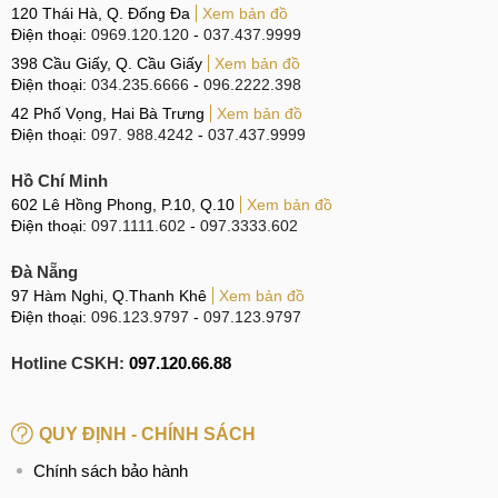
120 Thái Hà, Q. Đống Đa
Xem bản đồ
Điện thoại:
0969.120.120
-
037.437.9999
398 Cầu Giấy, Q. Cầu Giấy
Xem bản đồ
Điện thoại:
034.235.6666
-
096.2222.398
42 Phố Vọng, Hai Bà Trưng
Xem bản đồ
Điện thoại:
097. 988.4242
-
037.437.9999
Hồ Chí Minh
602 Lê Hồng Phong, P.10, Q.10
Xem bản đồ
Điện thoại:
097.1111.602
-
097.3333.602
Đà Nẵng
97 Hàm Nghi, Q.Thanh Khê
Xem bản đồ
Điện thoại:
096.123.9797
-
097.123.9797
Hotline CSKH:
097.120.66.88
QUY ĐỊNH - CHÍNH SÁCH
Chính sách bảo hành