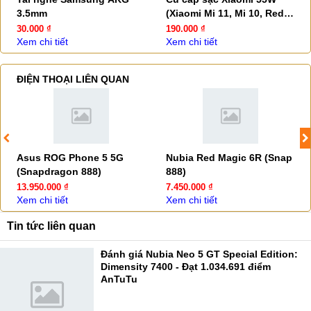
3.5mm
(Xiaomi Mi 11, Mi 10, Redmi
K30 Pro, K30 5G)
30.000 ₫
190.000 ₫
Xem chi tiết
Xem chi tiết
ĐIỆN THOẠI LIÊN QUAN
Asus ROG Phone 5 5G
Nubia Red Magic 6R (Snap
(Snapdragon 888)
888)
13.950.000 ₫
7.450.000 ₫
Xem chi tiết
Xem chi tiết
Tin tức liên quan
Đánh giá Nubia Neo 5 GT Special Edition:
Dimensity 7400 - Đạt 1.034.691 điểm
AnTuTu