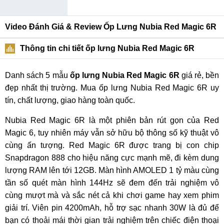
Video Đánh Giá & Review Ốp Lưng Nubia Red Magic 6R
Thông tin chi tiết ốp lưng Nubia Red Magic 6R
Danh sách 5 mẫu
ốp lưng Nubia Red Magic 6R
giá rẻ, bền
đẹp nhất thị trường. Mua ốp lưng Nubia Red Magic 6R uy
tín, chất lượng, giao hàng toàn quốc.
Nubia Red Magic 6R là một phiên bản rút gọn của Red
Magic 6, tuy nhiên máy vẫn sở hữu bộ thông số kỹ thuật vô
cùng ấn tượng. Red Magic 6R được trang bị con chip
Snapdragon 888 cho hiệu năng cực mạnh mẽ, đi kèm dung
lượng RAM lên tới 12GB. Màn hình AMOLED 1 tỷ màu cùng
tần số quét màn hình 144Hz sẽ đem đến trải nghiệm vô
cùng mượt mà và sắc nét cả khi chơi game hay xem phim
giải trí. Viên pin 4200mAh, hỗ trợ sạc nhanh 30W là đủ để
bạn có thoải mái thời gian trải nghiệm trên chiếc điện thoại