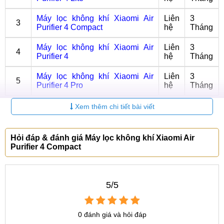
Máy lọc không khí Xiaomi Air
Liên
3
3
Purifier 4 Compact
hệ
Tháng
Máy lọc không khí Xiaomi Air
Liên
3
4
Purifier 4
hệ
Tháng
Máy lọc không khí Xiaomi Air
Liên
3
5
Purifier 4 Pro
hệ
Tháng
Xem thêm chi tiết bài viết
Thông số của máy lọc không khí Xiaomi Air
Purifier 4 Compact
Xiaomi Air Purifier 4 Compact mang trong mình những thông
Hỏi đáp & đánh giá Máy lọc không khí Xiaomi Air
Purifier 4 Compact
số kỹ thuật đáng chú ý, tạo nên sức mạnh và hiệu quả trong
việc làm sạch không khí. Với thiết kế nhỏ gọn và tinh tế,
chiếc máy này không chỉ thích hợp cho mọi không gian mà
5/5
còn giúp đảm bảo không khí sạch và trong lành trong môi
trường sống của bạn.
0 đánh giá và hỏi đáp