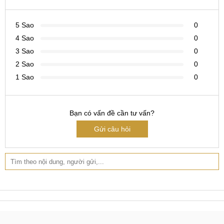
Thông số của Xiaomi Air Purifier 4 Compact
5 Sao
0
Kích thước và trọng lượng: Với kích thước 220 x 355mm và
4 Sao
0
trọng lượng chỉ 2.2kg, Xiaomi Air Purifier 4 Compact có thiết
3 Sao
0
kế dễ dàng để bạn đặt ở bất kỳ vị trí nào trong ngôi nhà của
2 Sao
0
bạn.
1 Sao
0
Bộ lọc 3 trong 1: Sự kết hợp của bộ lọc tiên tiến giúp máy
loại bỏ đến 99.97% các hạt có kích thước nhỏ đến 0.2
Bạn có vấn đề cần tư vấn?
micromet, bao gồm cả bụi mịn PM2.5, phấn hoa và lông thú
Gửi câu hỏi
cưng, đem lại không gian trong lành và sạch sẽ.
Thông số của Xiaomi Air Purifier 4 Compact
Cảm biến CADR và PM 2.5 IR: Với cảm biến CADR
230m3/h và PM 2.5 IR, máy có khả năng hút gió toàn diện
360 độ, giúp lọc không khí một cách hiệu quả trong các căn