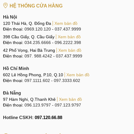
phòng có diện tích lên đến 27m2.
HỆ THỐNG CỬA HÀNG
Tiết kiệm năng lượng: Máy lọc Xiaomi Air Purifier 4 Compact
Hà Nội
120 Thái Hà, Q. Đống Đa
Xem bản đồ
sử dụng động cơ DC yên tĩnh và tiết kiệm năng lượng, hoạt
Điện thoại:
0969.120.120
-
037.437.9999
động ở độ ồn thấp nhất chỉ 20dB ở chế độ im lặng. Mức tiêu
398 Cầu Giấy, Q. Cầu Giấy
Xem bản đồ
thụ điện tối đa chỉ 27W.
Điện thoại:
034.235.6666
-
096.2222.398
Thiết kế của máy lọc không khí Xiaomi Air Purifier
42 Phố Vọng, Hai Bà Trưng
Xem bản đồ
4 Compact
Điện thoại:
097. 988.4242
-
037.437.9999
Với thiết kế tinh tế và hiện đại, Xiaomi Air Purifier 4 Compact
Hồ Chí Minh
602 Lê Hồng Phong, P.10, Q.10
Xem bản đồ
không chỉ là một máy lọc không khí mà còn là một tác phẩm
Điện thoại:
097.1111.602
-
097.3333.602
nghệ thuật thú vị trong không gian sống của bạn. Sự độc
đáo của thiết kế này là điểm nhấn đầu tiên khi bạn nhìn vào
Đà Nẵng
máy.
97 Hàm Nghi, Q.Thanh Khê
Xem bản đồ
Điện thoại:
096.123.9797
-
097.123.9797
Hotline CSKH:
097.120.66.88
Thiết kế của Xiaomi Air Purifier 4 Compact
Với hình dáng trụ và tông màu trắng thanh lịch, máy lọc này