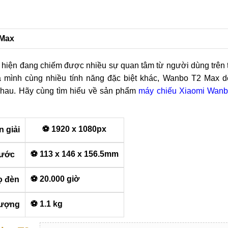
 Max
hiện đang chiếm được nhiều sự quan tâm từ người dùng trên 
a mình cùng nhiều tính năng đặc biệt khác, Wanbo T2 Max d
nhau. Hãy cùng tìm hiểu về sản phẩm
máy chiếu Xiaomi Wan
️⚽ 1920 x 1080px
n giải
️⚽ 113 x 146 x 156.5mm
hước
️⚽ 20.000 giờ
ọ đèn
️⚽ 1.1 kg
lượng