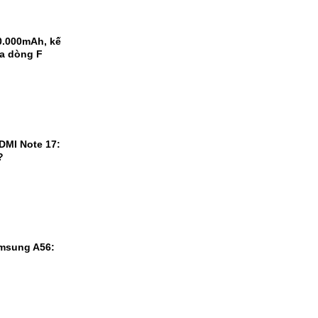
0.000mAh, kế
ủa dòng F
DMI Note 17:
?
msung A56: