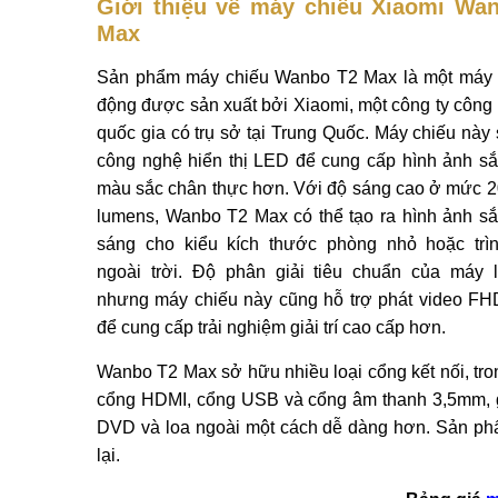
Giới thiệu về máy chiếu Xiaomi Wa
Max
Sản phẩm máy chiếu Wanbo T2 Max là một máy 
động được sản xuất bởi Xiaomi, một công ty công
quốc gia có trụ sở tại Trung Quốc. Máy chiếu này
công nghệ hiển thị LED để cung cấp hình ảnh sắ
màu sắc chân thực hơn. Với độ sáng cao ở mức 
lumens, Wanbo T2 Max có thể tạo ra hình ảnh sắ
sáng cho kiểu kích thước phòng nhỏ hoặc trì
ngoài trời. Độ phân giải tiêu chuẩn của máy 
nhưng máy chiếu này cũng hỗ trợ phát video F
để cung cấp trải nghiệm giải trí cao cấp hơn.
Wanbo T2 Max sở hữu nhiều loại cổng kết nối, tro
cổng HDMI, cổng USB và cổng âm thanh 3,5mm, giúp
DVD và loa ngoài một cách dễ dàng hơn. Sản phẩ
lại.