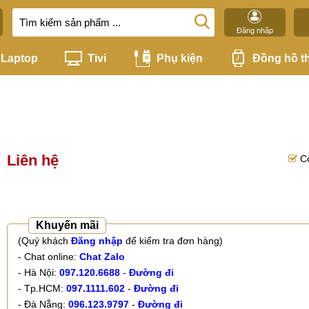
Đăng nhập
Laptop
Tivi
Phụ kiện
Đồng hồ t
Liên hệ
C
Khuyến mãi
(Quý khách
Đăng nhập
để kiểm tra đơn hàng)
- Chat online:
Chat Zalo
- Hà Nội:
097.120.6688
-
Đường đi
- Tp.HCM:
097.1111.602
-
Đường đi
- Đà Nẵng:
096.123.9797
-
Đường đi