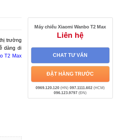
Máy chiếu Xiaomi Wanbo T2 Max
Liên hệ
thị trường
ễ dàng di
CHAT TƯ VẤN
bo T2 Max
ĐẶT HÀNG TRƯỚC
0969.120.120
(HN)
097.1111.602
(HCM)
096.123.9797
(ĐN)