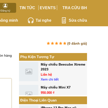
TIN TỨC
EVENTS
TRA CỨU BH
Đăng ký
hông minh
Tai nghe
Sửa chữa
(
0
đánh giá)
òn hàng
Phụ Kiện Tương Tự
Máy chiếu Beecube Xtreme
2023
Liên hệ
Xem chi tiết
Máy chiếu Mini X7
950.000 ₫
Điện Thoại Liên Quan
Xem chi tiết
iPhone 12 Pro Max cũ