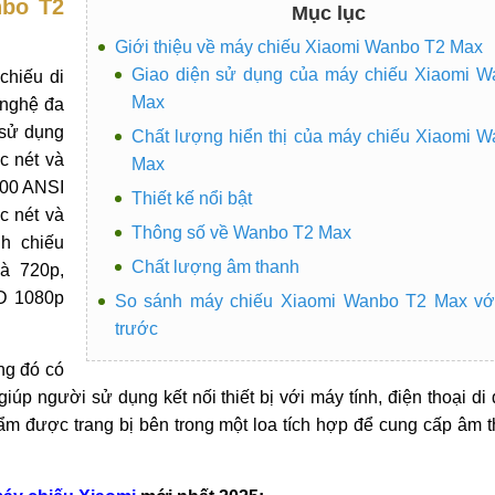
nbo T2
Mục lục
Giới thiệu về máy chiếu Xiaomi Wanbo T2 Max
Giao diện sử dụng của máy chiếu Xiaomi W
chiếu di
Max
 nghệ đa
 sử dụng
Chất lượng hiển thị của máy chiếu Xiaomi 
c nét và
Max
200 ANSI
Thiết kế nổi bật
c nét và
Thông số về Wanbo T2 Max
nh chiếu
Chất lượng âm thanh
là 720p,
HD 1080p
So sánh máy chiếu Xiaomi Wanbo T2 Max với
trước
ng đó có
 người sử dụng kết nối thiết bị với máy tính, điện thoại di
m được trang bị bên trong một loa tích hợp để cung cấp âm t