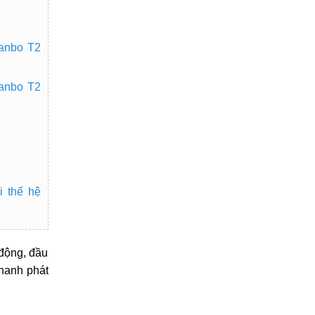
anbo T2
Wanbo T2
 thế hệ
 động, đầu
hanh phát