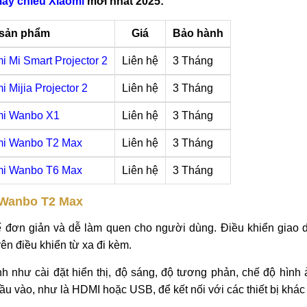
áy chiếu Xiaomi
mới nhất 2025:
 sản phẩm
Giá
Bảo hành
i Mi Smart Projector 2
Liên hệ
3 Tháng
 Mijia Projector 2
Liên hệ
3 Tháng
mi Wanbo X1
Liên hệ
3 Tháng
mi Wanbo T2 Max
Liên hệ
3 Tháng
mi Wanbo T6 Max
Liên hệ
3 Tháng
 Wanbo T2 Max
ế đơn giản và dễ làm quen cho người dùng. Điều khiển giao 
ên điều khiển từ xa đi kèm.
nh như cài đặt hiển thị, độ sáng, độ tương phản, chế độ hình
u vào, như là HDMI hoặc USB, để kết nối với các thiết bị khác