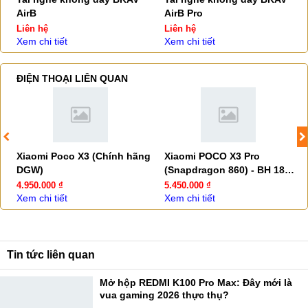
AirB
AirB Pro
Liên hệ
Liên hệ
Xem chi tiết
Xem chi tiết
ĐIỆN THOẠI LIÊN QUAN
Xiaomi Poco X3 (Chính hãng
Xiaomi POCO X3 Pro
DGW)
(Snapdragon 860) - BH 18T
Chính hãng
4.950.000 ₫
5.450.000 ₫
Xem chi tiết
Xem chi tiết
Tin tức liên quan
Mở hộp REDMI K100 Pro Max: Đây mới là
vua gaming 2026 thực thụ?