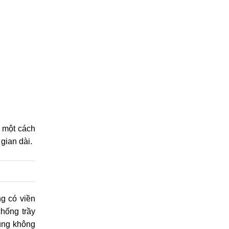
h một cách
gian dài.
g có viền
hống trầy
ũng không