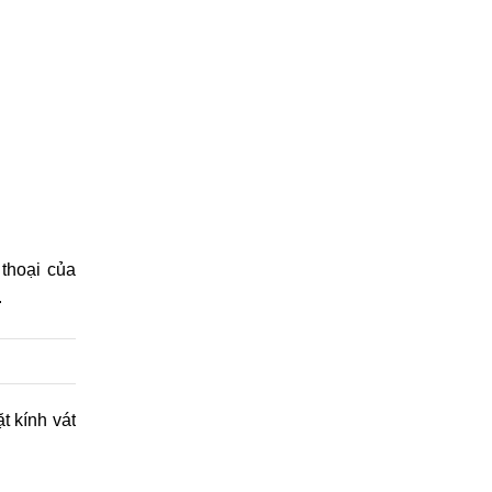
 thoại của
.
ặt kính vát