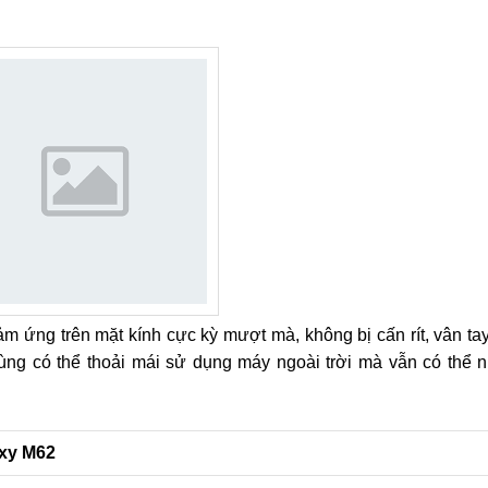
m ứng trên mặt kính cực kỳ mượt mà, không bị cấn rít, vân ta
ùng có thể thoải mái sử dụng máy ngoài trời mà vẫn có thể n
axy M62