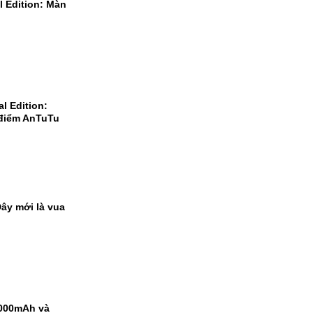
l Edition: Màn
l Edition:
 điểm AnTuTu
ây mới là vua
9000mAh và