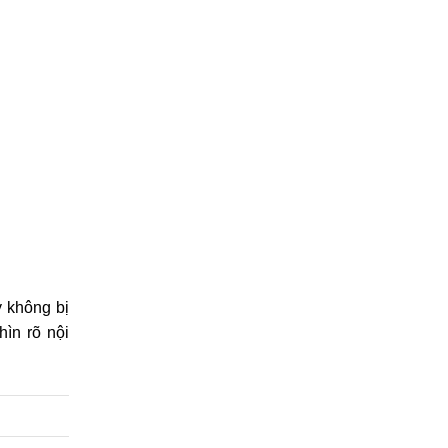
y không bị
hìn rõ nội