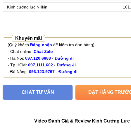
Kính cường lực Nillkin
161.
Khuyến mãi
(Quý khách
Đăng nhập
để kiểm tra đơn hàng)
- Chat online:
Chat Zalo
- Hà Nội:
097.120.6688
-
Đường đi
- Tp.HCM:
097.1111.602
-
Đường đi
- Đà Nẵng:
096.123.9797
-
Đường đi
CHAT TƯ VẤN
ĐẶT HÀNG TRƯỚ
Video Đánh Giá & Review Kính Cường Lực