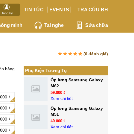
TIN TỨC
EVENTS
TRA CỨU BH
Đăng ký
hông minh
Tai nghe
Sửa chữa
(
0
đánh giá)
òn hàng
Phụ Kiện Tương Tự
Ốp lưng Samsung Galaxy
M62
59.000 ₫
.000 ₫
Xem chi tiết
.000 ₫
Ốp lưng Samsung Galaxy
M51
.000 ₫
40.000 ₫
Xem chi tiết
000 ₫