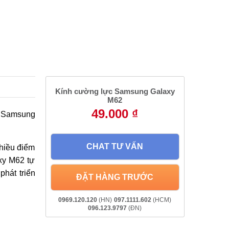
Kính cường lực Samsung Galaxy
M62
49.000 ₫
c Samsung
CHAT TƯ VẤN
hiều điểm
xy M62 tự
phát triển
ĐẶT HÀNG TRƯỚC
0969.120.120
(HN)
097.1111.602
(HCM)
096.123.9797
(ĐN)