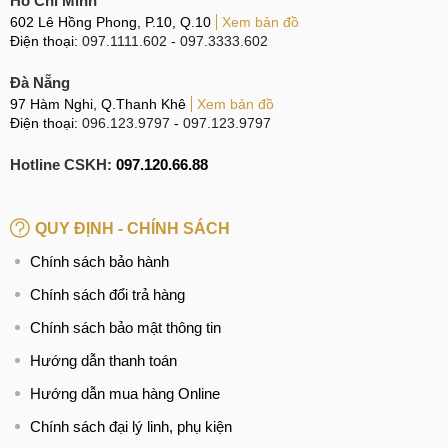
Hồ Chí Minh
ràng ngay cả trong điều kiện thiếu sáng. Chưa hết, trường
602 Lê Hồng Phong, P.10, Q.10
Xem bản đồ
nhìn FOV 82,1 độ của thiết bị còn giúp tăng tầm nhìn khung
Điện thoại:
097.1111.602
-
097.3333.602
cảnh, trường nhìn rộng hơn với nhiều đối tượng và tái tạo
phối cảnh ấn tượng hơn.
Đà Nẵng
97 Hàm Nghi, Q.Thanh Khê
Xem bản đồ
Tất cả những ưu điểm này khiến Mini 3 Pro trở thành một
Điện thoại:
096.123.9797
-
097.123.9797
chiếc Flycam vô cùng đáng để sở hữu và khám phá thế giới
Hotline CSKH:
097.120.66.88
từ trên cao.
Điểm nổi bật của Flycam DJI Mini 3 Pro
QUY ĐỊNH - CHÍNH SÁCH
Không sai khi nói Mini 3 Pro là một chiếc Flycam nhỏ nhưng
Chính sách bảo hành
có võ. Hãy cùng xem, sản phẩm này làm được những gì
Chính sách đổi trả hàng
nhé:
Chính sách bảo mật thông tin
Quay dọc camera
Hướng dẫn thanh toán
Một tính năng đặc biệt của Mini 3 Pro đó là màn hình quay
Hướng dẫn mua hàng Online
dọc, một nâng cấp đáng chú ý so với các phiên bản trước
với màn hình ngang. Nhờ vào tính năng này, người dùng
Chính sách đại lý linh, phụ kiện
giờ đây có thể linh hoạt chuyển đổi giữa chế độ phong cảnh