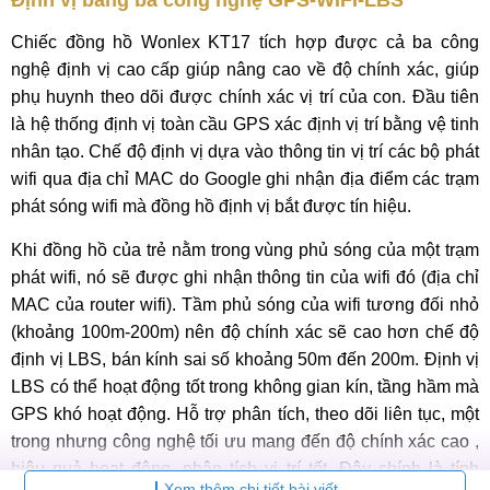
Định vị bằng ba công nghệ GPS-WIFI-LBS
Chiếc đồng hồ Wonlex KT17 tích hợp được cả ba công
nghệ định vị cao cấp giúp nâng cao về độ chính xác, giúp
phụ huynh theo dõi được chính xác vị trí của con. Đầu tiên
là hệ thống định vị toàn cầu GPS xác định vị trí bằng vệ tinh
nhân tạo. Chế độ định vị dựa vào thông tin vị trí các bộ phát
wifi qua địa chỉ MAC do Google ghi nhận địa điểm các trạm
phát sóng wifi mà đồng hồ định vị bắt được tín hiệu.
Khi đồng hồ của trẻ nằm trong vùng phủ sóng của một trạm
phát wifi, nó sẽ được ghi nhận thông tin của wifi đó (địa chỉ
MAC của router wifi). Tầm phủ sóng của wifi tương đối nhỏ
(khoảng 100m-200m) nên độ chính xác sẽ cao hơn chế độ
định vị LBS, bán kính sai số khoảng 50m đến 200m. Định vị
LBS có thể hoạt động tốt trong không gian kín, tầng hầm mà
GPS khó hoạt động. Hỗ trợ phân tích, theo dõi liên tục, một
trong nhưng công nghệ tối ưu mang đến độ chính xác cao ,
hiệu quả hoạt động, phân tích vị trí tốt. Đây chính là tính
Xem thêm chi tiết bài viết