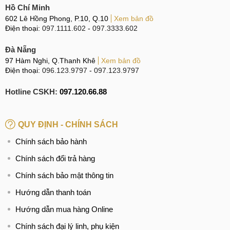
Hồ Chí Minh
Khóa đồng hồ bằng Face ID
602 Lê Hồng Phong, P.10, Q.10
Xem bản đồ
Điện thoại:
097.1111.602
-
097.3333.602
Wonlex KT17 cài đặt tính năng khóa bảo mật bằng hình ảnh
Đà Nẵng
gương mặt giúp bé bảo mật thông tin cực tốt. Hoặc có thể
97 Hàm Nghi, Q.Thanh Khê
Xem bản đồ
lựa chọn khóa bằng mật mã để mở giao diện đồng hồ sử
Điện thoại:
096.123.9797
-
097.123.9797
dụng. Đồng hồ cũng cài đặt tạo hang rào điện tử vùng an
toàn được bố mẹ thiết lập trên ứng dụng cho bé tránh xa
Hotline CSKH:
097.120.66.88
những khu vực không được phép.
QUY ĐỊNH - CHÍNH SÁCH
Đồng hồ hỗ trợ cài thêm được ứng dụng Google dịch, Line,
Chính sách bảo hành
lịch, máy tính... Trong máy cũng đã được cài sẵn một số ứng
Chính sách đổi trả hàng
dụng tiện ích cơ bản như báo thức hẹn giờ cho trẻ thời gian
dậy, học tập, vui chơi; xem thời khóa biểu; có cả game trí tuệ
Chính sách bảo mật thông tin
để bé giải trí, học tập; rèn luyện sức khỏe bằng đếm bước
Hướng dẫn thanh toán
chân, lượng calo tiêu thụ, quãng đường đã đi được...
Hướng dẫn mua hàng Online
Màu sắc đa dạng, thiết kế đơn giản
Chính sách đại lý linh, phụ kiện