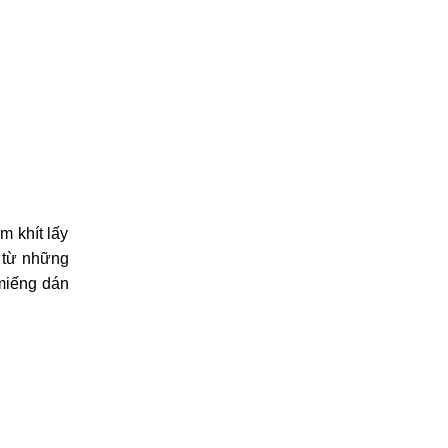
 khít lấy
n từ những
 miếng dán