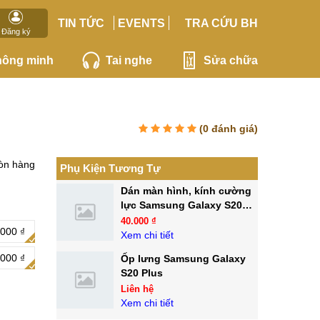
TIN TỨC
EVENTS
TRA CỨU BH
Đăng ký
hông minh
Tai nghe
Sửa chữa
(
0
đánh giá)
òn hàng
Phụ Kiện Tương Tự
Dán màn hình, kính cường
lực Samsung Galaxy S20
Plus
40.000 ₫
.000 ₫
Xem chi tiết
000 ₫
Ốp lưng Samsung Galaxy
S20 Plus
Liên hệ
Xem chi tiết