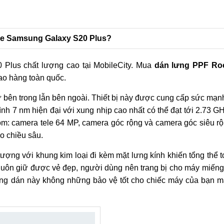
ce Samsung Galaxy S20 Plus?
lus chất lượng cao tại MobileCity. Mua
dán lưng PPF Ro
giao hàng toàn quốc.
 bên trong lẫn bên ngoài. Thiết bị này được cung cấp sức mạ
ình 7 nm hiện đại với xung nhịp cao nhất có thể đạt tới 2.73 G
ồm: camera tele 64 MP, camera góc rộng và camera góc siêu r
o chiều sâu.
ng với khung kim loại đi kèm mặt lưng kính khiến tổng thể t
 luôn giữ được vẻ đẹp, người dùng nên trang bị cho máy miến
ếng dán này không những bảo vệ tốt cho chiếc máy của bạn m