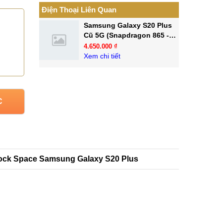
Điện Thoại Liên Quan
Samsung Galaxy S20 Plus
Cũ 5G (Snapdragon 865 -
99.9%)
4.650.000 ₫
Xem chi tiết
C
ock Space Samsung Galaxy S20 Plus