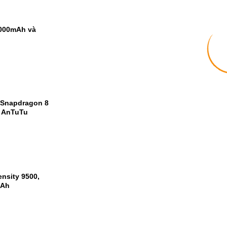
9000mAh và
 Snapdragon 8
m AnTuTu
nsity 9500,
mAh