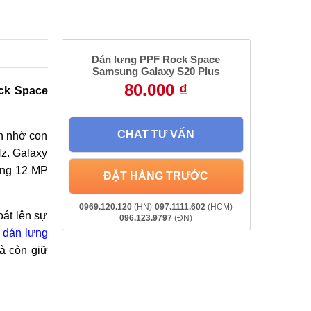
Dán lưng PPF Rock Space
Samsung Galaxy S20 Plus
80.000 ₫
ck Space
CHAT TƯ VẤN
nh nhờ con
Hz. Galaxy
ộng 12 MP
ĐẶT HÀNG TRƯỚC
0969.120.120
(HN)
097.1111.602
(HCM)
oát lên sự
096.123.9797
(ĐN)
g
dán lưng
à còn giữ