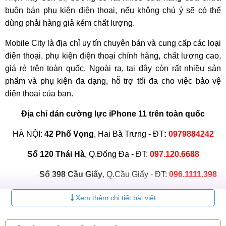
buôn bán phụ kiện điện thoại, nếu không chú ý sẽ có thể
dùng phải hàng giả kém chất lượng.
Mobile City là địa chỉ uy tín chuyên bán và cung cấp các loại
điện thoại, phụ kiện điện thoại chính hãng, chất lượng cao,
giá rẻ trên toàn quốc. Ngoài ra, tại đây còn rất nhiều sản
phẩm và phụ kiện đa dạng, hỗ trợ tối đa cho việc bảo vệ
điện thoại của bạn.
Địa chỉ dán cường lực
iPhone 11 trên toàn quốc
HÀ NỘI:
42 Phố Vọng
, Hai Bà Trưng - ĐT
:
0979884242
Số 120 Thái Hà
, Q.Đống Đa - ĐT:
097.120.6688
Số 398 Cầu Giấy
, Q.Cầu Giấy - ĐT:
096.1111.398
HCM:
Số 123 Trần Quang Khải
, Q.1 - ĐT:
0965.123.123
Xem thêm chi tiết bài viết
Số 602 Lê Hồng Phong,
Q.10 - ĐT:
097.1111.602