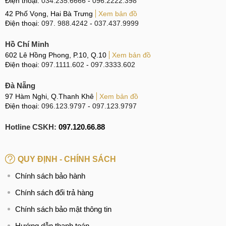
Điện thoại:
034.235.6666
-
096.2222.398
42 Phố Vọng, Hai Bà Trưng
Xem bản đồ
Điện thoại:
097. 988.4242
-
037.437.9999
Hồ Chí Minh
602 Lê Hồng Phong, P.10, Q.10
Xem bản đồ
Điện thoại:
097.1111.602
-
097.3333.602
Đà Nẵng
97 Hàm Nghi, Q.Thanh Khê
Xem bản đồ
Điện thoại:
096.123.9797
-
097.123.9797
Hotline CSKH:
097.120.66.88
QUY ĐỊNH - CHÍNH SÁCH
Chính sách bảo hành
Chính sách đổi trả hàng
Chính sách bảo mật thông tin
Hướng dẫn thanh toán