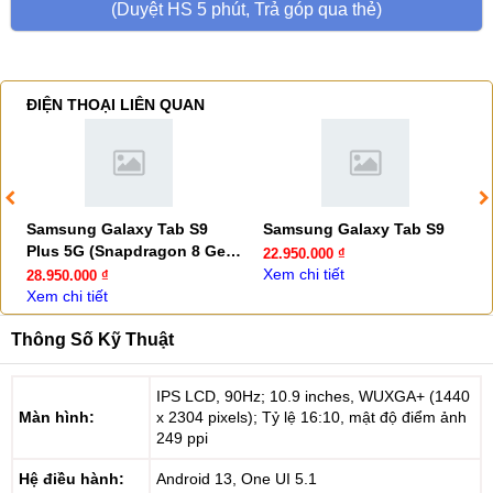
(Duyệt HS 5 phút, Trả góp qua thẻ)
ĐIỆN THOẠI LIÊN QUAN
Samsung Galaxy Tab S9
Samsung Galaxy Tab S9
Plus 5G (Snapdragon 8 Gen
22.950.000 ₫
2 - 3.36GHz)
Xem chi tiết
28.950.000 ₫
Xem chi tiết
Thông Số Kỹ Thuật
IPS LCD, 90Hz; 10.9 inches, WUXGA+ (1440
Màn hình:
x 2304 pixels); Tỷ lệ 16:10, mật độ điểm ảnh
249 ppi
Hệ điều hành:
Android 13, One UI 5.1