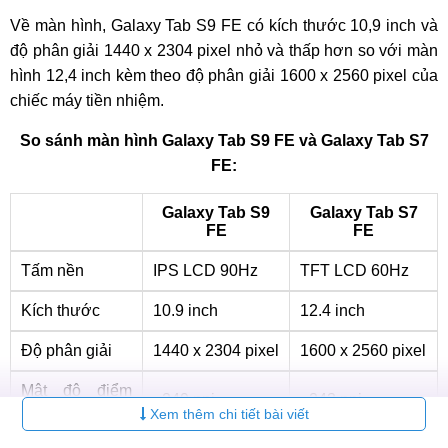
Về màn hình, Galaxy Tab S9 FE có kích thước 10,9 inch và
độ phân giải 1440 x 2304 pixel nhỏ và thấp hơn so với màn
hình 12,4 inch kèm theo độ phân giải 1600 x 2560 pixel của
chiếc máy tiền nhiệm.
So sánh màn hình Galaxy Tab S9 FE và Galaxy Tab S7
FE:
Galaxy Tab S9
Galaxy Tab S7
FE
FE
Tấm nền
IPS LCD 90Hz
TFT LCD 60Hz
Kích thước
10.9 inch
12.4 inch
Độ phân giải
1440 x 2304 pixel
1600 x 2560 pixel
Mật độ điểm
~249 ppi
~243 ppi
ảnh
Xem thêm chi tiết bài viết