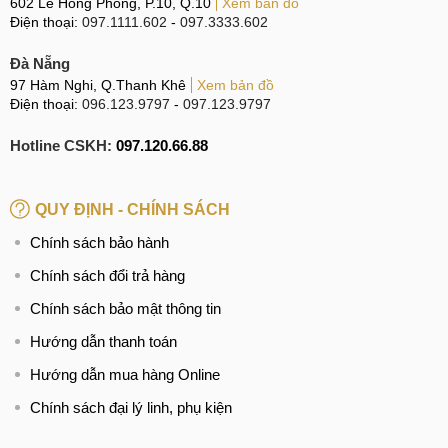
602 Lê Hồng Phong, P.10, Q.10
Xem bản đồ
Điện thoại:
097.1111.602
-
097.3333.602
Galaxy Tab S9 FE
Galaxy Tab S7 FE
Đà Nẵng
97 Hàm Nghi, Q.Thanh Khê
Xem bản đồ
Thiết kế
Vuông vức
Vuông vức
Điện thoại:
096.123.9797
-
097.123.9797
Khung nhôm
Khung nhôm
Chất liệu
Mặt lưng nhôm
Mặt lưng nhôm
Hotline CSKH:
097.120.66.88
Chuẩn
kháng
IP68
Không
QUY ĐỊNH - CHÍNH SÁCH
nước, bụi
Chính sách bảo hành
254.3 x 165.8 x 6.5
284.8 x 185 x 6.3
Kích thước
Chính sách đổi trả hàng
mm
mm
Chính sách bảo mật thông tin
Khối lượng
523 g
608 g
Hướng dẫn thanh toán
Hướng dẫn mua hàng Online
Galaxy Tab S9 FE có kích thước nhỏ hơn nên nhẹ hơn bản
Chính sách đại lý linh, phụ kiện
tiền nhiệm tới 85g cho người dùng cầm và sử dụng thoải
mái hơn. Điểm nâng cấp đáng giá của S9 FE chính là khả