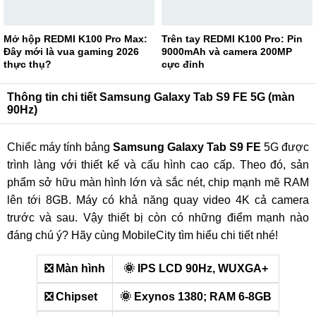
Mở hộp REDMI K100 Pro Max:
Trên tay REDMI K100 Pro: Pin
Đây mới là vua gaming 2026
9000mAh và camera 200MP
thực thụ?
cực đỉnh
Thông tin chi tiết Samsung Galaxy Tab S9 FE 5G (màn
90Hz)
Chiếc máy tính bảng
Samsung Galaxy Tab S9 FE
5G được
trình làng với thiết kế và cấu hình cao cấp. Theo đó, sản
phẩm sở hữu màn hình lớn và sắc nét, chip mạnh mẽ RAM
lên tới 8GB. Máy có khả năng quay video 4K cả camera
trước và sau. Vậy thiết bị còn có những điểm mạnh nào
đáng chú ý? Hãy cùng MobileCity tìm hiểu chi tiết nhé!
❎ Màn hình
🌞 IPS LCD 90Hz, WUXGA+
❎ Chipset
🌞 Exynos 1380; RAM 6-8GB