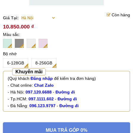
Còn hàng
Giá Tại:
10.850.000 ₫
Màu sắc
Bộ nhớ
6-128GB
8-256GB
Khuyến mãi
(Quý khách
Đăng nhập
để kiểm tra đơn hàng)
- Chat online:
Chat Zalo
- Hà Nội:
097.120.6688
-
Đường đi
- Tp.HCM:
097.1111.602
-
Đường đi
- Đà Nẵng:
096.123.9797
-
Đường đi
MUA TRẢ GÓP 0%