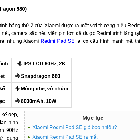
dragon 680)
ính bảng thứ 2 của Xiaomi được ra mắt với thương hiệu Redmi
ét, camera sắc nét, viên pin lớn đã được Redmi trình làng t
 rẻ, nhưng Xiaomi
Redmi Pad SE
lại có cấu hình mạnh mẽ, th
ình
🌞 IPS LCD 90Hz, 2K
et
🌞 Snapdragon 680
 kế
🌞 Mỏng nhẹ, vỏ nhôm
sạc
🌞 8000mAh, 10W
 kế đẹp,
Mục lục
Màn hình
Xiaomi Redmi Pad SE giá bao nhiêu?
ình 90Hz
Xiaomi Redmi Pad SE ra mắt
Sử dụng