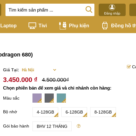
Đăng nhập
Laptop
Tivi
Phụ kiện
Đồng hồ t
pdragon 680)
C
Giá Tại:
3.450.000 ₫
4.500.000₫
Chọn phiên bản để xem giá và chi nhánh còn hàng:
Màu sắc
Bộ nhớ
4-128GB
6-128GB
8-128GB
Gói bảo hành
BHV 12 THÁNG