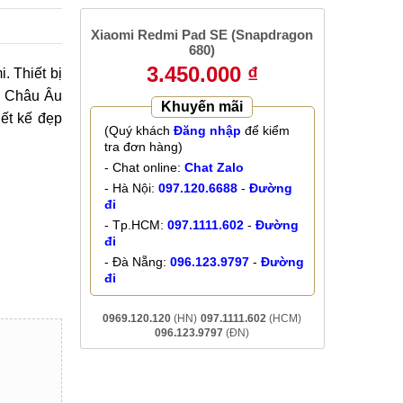
Xiaomi Redmi Pad SE (Snapdragon
680)
3.450.000 ₫
. Thiết bị
ại Châu Âu
Khuyến mãi
iết kế đẹp
(Quý khách
Đăng nhập
để kiểm
tra đơn hàng)
- Chat online:
Chat Zalo
- Hà Nội:
097.120.6688
-
Đường
đi
- Tp.HCM:
097.1111.602
-
Đường
đi
- Đà Nẵng:
096.123.9797
-
Đường
đi
0969.120.120
(HN)
097.1111.602
(HCM)
096.123.9797
(ĐN)