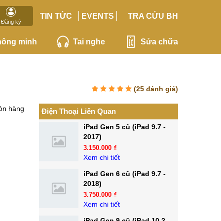
TIN TỨC
EVENTS
TRA CỨU BH
Đăng ký
hông minh
Tai nghe
Sửa chữa
(
25
đánh giá)
òn hàng
Điện Thoại Liên Quan
iPad Gen 5 cũ (iPad 9.7 -
2017)
3.150.000 ₫
Xem chi tiết
iPad Gen 6 cũ (iPad 9.7 -
2018)
3.750.000 ₫
Xem chi tiết
iPad Gen 9 cũ (iPad 10.2 -