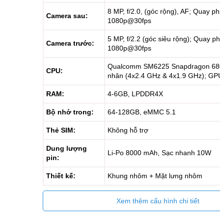
8 MP, f/2.0, (góc rộng), AF; Quay p
Camera sau:
1080p@30fps
5 MP, f/2.2 (góc siêu rộng); Quay p
Camera trước:
1080p@30fps
Qualcomm SM6225 Snapdragon 680
CPU:
nhân (4x2.4 GHz & 4x1.9 GHz); GP
RAM:
4-6GB, LPDDR4X
Bộ nhớ trong:
64-128GB, eMMC 5.1
Thẻ SIM:
Không hỗ trợ
Dung lượng
Li-Po 8000 mAh, Sạc nhanh 10W
pin:
Thiết kế:
Khung nhôm + Mặt lưng nhôm
Xem thêm cấu hình chi tiết