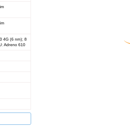
him
him
 4G (6 nm); 8
U: Adreno 610
1