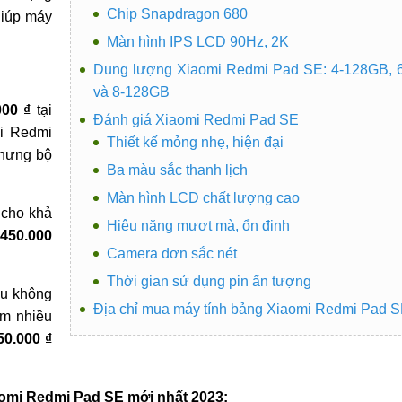
Chip Snapdragon 680
giúp máy
Màn hình IPS LCD 90Hz, 2K
Dung lượng Xiaomi Redmi Pad SE: 4-128GB, 
và 8-128GB
000 ₫
tại
Đánh giá Xiaomi Redmi Pad SE
mi Redmi
Thiết kế mỏng nhẹ, hiện đại
nhưng bộ
Ba màu sắc thanh lịch
Màn hình LCD chất lượng cao
cho khả
Hiệu năng mượt mà, ổn định
.450.000
Camera đơn sắc nét
Thời gian sử dụng pin ấn tượng
au không
Địa chỉ mua máy tính bảng Xiaomi Redmi Pad 
ệm nhiều
50.000 ₫
omi Redmi Pad SE mới nhất 2023: