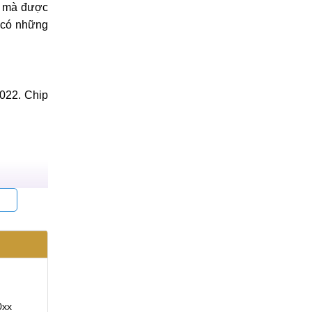
t mà được
n có những
022. Chip
Đơn hàng:
#371118
Đơn hàng:
#370683
Xuân Lộc
Anh Lâm
0xx
Điện thoại: 09853963xx
Điện thoại: 09673401