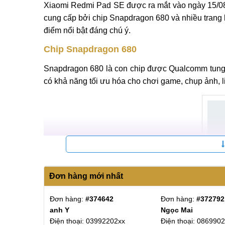
Xiaomi Redmi Pad SE được ra mắt vào ngày 15/08
cung cấp bởi chip Snapdragon 680 và nhiều trang 
điểm nổi bật đáng chú ý.
Chip Snapdragon 680
Snapdragon 680 là con chip được Qualcomm tung 
có khả năng tối ưu hóa cho chơi game, chụp ảnh,
Đơn hàng mới nhất
5
Đơn hàng:
#374642
Đơn hàng:
#372792
anh Y
Ngọc Mai
706xx
Điện thoại: 03992202xx
Điện thoại: 086990