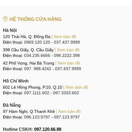
Pro 12.7 (2024) viên pin cùng dung lượng và công suất sạc
nhanh 45W ấn tượng hơn.
HỆ THỐNG CỬA HÀNG
Tổng kết
Hà Nội
Trên đây là thông tin chi tiết về mẫu máy tính bảng cấu hình
120 Thái Hà, Q. Đống Đa
Xem bản đồ
Điện thoại:
0969.120.120
-
037.437.9999
khủng giá phải chăng của Lenovo chuẩn bị ra mắt. Bạn có
398 Cầu Giấy, Q. Cầu Giấy
Xem bản đồ
kỳ vọng gì về việc hãng sẽ trang bị trên Lenovo Xiaoxin Pad
Điện thoại:
034.235.6666
-
096.2222.398
Pro 12.7 (2024)? Hãy cùng để lại ý kiến dưới phần bình
42 Phố Vọng, Hai Bà Trưng
Xem bản đồ
luận nhé!
Điện thoại:
097. 988.4242
-
037.437.9999
Hồ Chí Minh
602 Lê Hồng Phong, P.10, Q.10
Xem bản đồ
Điện thoại:
097.1111.602
-
097.3333.602
Đà Nẵng
97 Hàm Nghi, Q.Thanh Khê
Xem bản đồ
Điện thoại:
096.123.9797
-
097.123.9797
Hotline CSKH:
097.120.66.88