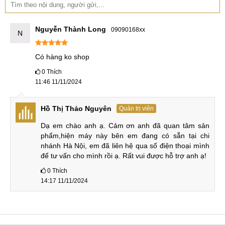
Màn hình 2.9K siêu nét (ảnh minh họa từ Xiaoxin Pad Pro
Nguyễn Thành Long
09090168xx
12.7 2023)
N
Hiệu năng mạnh mẽ hàng đầu & Pin trâu, sạc
Có hàng ko shop
nhanh 45W
0
Thích
11:46 11/11/2024
Theo như các nguồn tin rò rỉ, Lenovo Xiaoxin Pad Pro 12.7
(2024) sẽ có hiệu năng mạnh mẽ nhất trong phân khúc giá,
Hồ Thị Thảo Nguyên
Quản trị viên
nên rất có thể thiết bị sẽ có chip Snapdragon 8s Gen 3 cực
mạnh. Kết hợp với RAM 8GB và bộ nhớ trong lên tới 1TB
Dạ em chào anh ạ. Cảm ơn anh đã quan tâm sản 
cho phép người dùng sử dụng đa nhiệm và lưu trữ vô cùng
phẩm,hiện máy này bên em đang có sẵn tại chi 
nhánh Hà Nội, em đã liên hệ qua số điện thoại mình 
thoải mái.
để tư vấn cho mình rồi ạ. Rất vui được hỗ trợ anh ạ!
0
Thích
14:17 11/11/2024
Hiệu năng Xiaoxin Pad Pro 12.7 (2024) siêu mạnh với
Snapdragon 8s Gen 3 (dự kiến)
Viên pin trên bản tiền nhiệm là 10.200mAh và đi kèm sạc
20W. Năm nay Lenovo sẽ trang bị cho Lenovo Xiaoxin Pad