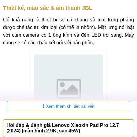
Thiết kế, màu sắc & âm thanh JBL
Có khả năng là thiết bị sẽ có khung và mặt lưng phẳng
được chế tác tư kim loại (có thể là nhôm). Mặt lưng nổi bật
với cụm camera có 1 ống kính và đèn LED trợ sang. Máy
cũng sẽ có các chấu kết nối với bàn phím.
Xem thêm chi tiết bài viết
Hỏi đáp & đánh giá Lenovo Xiaoxin Pad Pro 12.7
(2024) (màn hình 2.9K, sạc 45W)
Ảnh minh họa