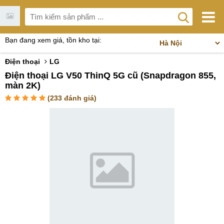
Bạn đang xem giá, tồn kho tại:
Điện thoại
LG
Điện thoại LG V50 ThinQ 5G cũ (Snapdragon 855,
màn 2K)
(
233
đánh giá)