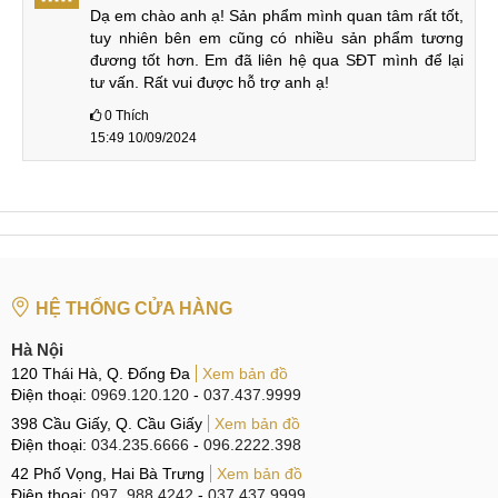
32 MP
(góc rộng)
Dạ em chào anh ạ! Sản phẩm mình quan tâm rất tốt, 
8 MP (góc rộng)
tuy nhiên bên em cũng có nhiều sản phẩm tương 
5 MP (góc rộng)
Quay phim:
đương tốt hơn. Em đã liên hệ qua SĐT mình để lại 
4K@30/60fps
tư vấn. Rất vui được hỗ trợ anh ạ!
Quay phim:
4K@30/60fps
0
Thích
15:49 10/09/2024
Li-Po 4000 mAh
Li-Po 4000 mAh
Pin, sạc
Sạc 18W
Sạc 21W
Sạc không dây
10W
Sạc không dây 9W
HỆ THỐNG CỬA HÀNG
Điểm khác biệt của 2 phiên bản V50 và V50S là cụm
Hà Nội
camera và cảm biến vân tay. V50 sở hữu nhiều ống kính
120 Thái Hà, Q. Đống Đa
Xem bản đồ
camera hơn. Tuy hoa máy đều sở hữu tấm nền OLED
Điện thoại:
0969.120.120
-
037.437.9999
nhưng V50 vẫn trang bị vân tay phía sau kiểu đã quá cũ
398 Cầu Giấy, Q. Cầu Giấy
Xem bản đồ
nhưng cực kỳ nhanh và nhạy, khác với người anh em của
Điện thoại:
034.235.6666
-
096.2222.398
mình cảm biến vân tay của V50S được đạt dưới màn hình
42 Phố Vọng, Hai Bà Trưng
Xem bản đồ
Điện thoại:
097. 988.4242
-
037.437.9999
rất thời thượng.