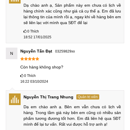
kính sang trọng. Hoàn thiện tỉ mỉ đến từng chi tiết.
Dạ chào anh ạ, Sản phẩm này em chưa có lịch về 
hàng chính xác cũng như giá cả cụ thể ạ. Em đã lưu 
Sau đây là phần so sánh chi tiết về thông số kỹ thuật:
lại thông tin của mình rồi ạ, ngay khi về hàng bên em 
sẽ liên lạc với mình qua SĐT để lại
Tiêu chí
V50
V50S
0
Thích
18:52 17/01/2025
159.2 x 76.1 x 8.3
159.3 x 75.8 x 8.4
Kích
mm
mm
thước
Nguyễn Tấn Đạt
03259829xx
Khổi
N
lượng
183 g
192 g
Còn hàng không shop?
0
Thích
P-OLED,
HDR10
OLED,
HDR10
16:22 03/10/2024
6.4 inch
6.4 inch
Màn hình
Nguyễn Thị Trang Nhung
(
1440 x 3120px
)
(1080 x 2340px)
Quản trị viên
Dạ em chào anh ạ. Bên em vẫn chưa có lịch về 
Always-on display
Always-on display
hàng. Trong tầm giá này bên em cũng có nhiều sản 
phẩm tương đương tốt hơn. Em đã liên hệ qua SĐT 
mình để lại tư vấn. Rất vui được hỗ trợ anh ạ!
Snapdragon 855
Snapdragon 855