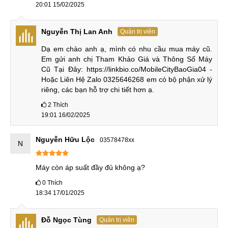
20:01 15/02/2025
nhưng bạn có thể mở rộng thêm không gian lưu trữ thông
qua thẻ nhớ ngoài lên tới 512GB.
Nguyễn Thị Lan Anh
Quản trị viên
Dạ em chào anh ạ, mình có nhu cầu mua máy cũ. 
Em gửi anh chị Tham Khảo Giá và Thông Số Máy 
Nhược điểm LG V50 cũ
Cũ Tại Đây: https://linkbio.co/MobileCityBaoGia04 - 
Hoặc Liên Hệ Zalo 0325646268 em có bộ phận xử lý 
Bên cạnh những điểm mạnh kể trên, V50 vẫn tồn đọng
riêng, các bạn hỗ trợ chi tiết hơn ạ.
những điểm yếu như viên pin dung lượng không cao, màn
2
Thích
hình không có tần số quét cao. Máy chỉ có phiên ban RAM
19:01 16/02/2025
6GB, hiện tại tuy vẫn sử dụng mượt mà nhiều tác vụ nhưng
để sử dụng lâu dài sẽ không được đánh giá cao.
Nguyễn Hữu Lộc
03578478xx
N
Máy còn áp suất đầy đủ không ạ?
So sánh LG V50 và V50S
0
Thích
Khi so sánh 2 mẫu
điện thoại LG
với nhau, nhận thây thiết
18:34 17/01/2025
kế của V50 và V50S không khác nhau quá nhiều. Hai máy
đều có cùng ngôn ngữ thiết kế khung kim loại bo cong 2 mặt
Đỗ Ngọc Tùng
Quản trị viên