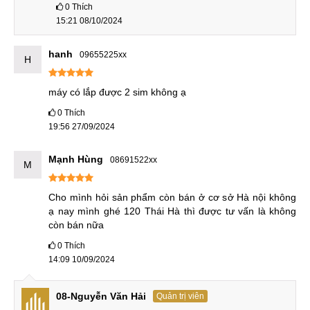
0
Thích
(7 nm)
(7 nm)
Chipset
15:21 08/10/2024
GPU: Adreno 640
GPU: Adreno 640
hanh
09655225xx
H
RAM 6GB
RAM
8GB
máy có lắp được 2 sim không ạ
0
Thích
ROM 128GB
ROM 128GB
Bộ nhớ
19:56 27/09/2024
Thẻ nhớ 512GB
Thẻ nhớ 512GB
Mạnh Hùng
08691522xx
M
12 MP
(góc
Cho mình hỏi sản phẩm còn bán ở cơ sở Hà nội không 
rộng) OIS
ạ nay mình ghé 120 Thái Hà thì được tư vấn là không 
12 MP
(tiêu
12
còn bán nữa
chuẩn) OIS
MP
(tele) PDAF,
OIS
0
Thích
13 MP
(góc siêu
16 MP
(góc siêu
14:09 10/09/2024
rộng
)
rộng
)
Camera
Selfie:
08-Nguyễn Văn Hải
Quản trị viên
Selfie: