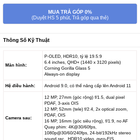
MUA TRẢ GÓP 0%
(Duyệt HS 5 phút, Trả góp qua thẻ)
Thông Số Kỹ Thuật
P-OLED, HDR10, tỷ lệ 19.5:9
6.4 inches, QHD+ (1440 x 3120 pixels)
Màn hình:
Corning Gorilla Glass 5
Always-on display
Hệ điều hành:
Android 9.0, có thể nâng cấp lên Android 11
12 MP, 27mm (góc rộng) f/1.5, dual pixel
PDAF, 3-axis OIS
12 MP, 52mm (tele) f/2.4, 2x optical zoom,
PDAF, OIS
Camera sau:
16 MP, 16mm (góc siêu rộng), f/1.9, no AF
Quay phim: 4K@30/60fps,
1080p@30/60/240fps, 24-bit/192kHz stereo
sound rec., HDR10 video, gyro-EIS