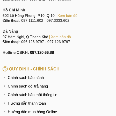
Hồ Chí Minh
602 Lê Hồng Phong, P.10, Q.10
Xem bản đồ
Mặt trước là màn hình tràn viền tai thỏ với V50 bởi máy có
Điện thoại:
097.1111.602
-
097.3333.602
cụm cam selfie kép 8MP + 5MP và giọt nước đặt camera
selfie 32MP đối với V50S. chất lượng hiện thị của màn hình
Đà Nẵng
V50 sắc nét hơn bởi độ phân giải cung cấp của máy là 2K+
97 Hàm Nghi, Q.Thanh Khê
Xem bản đồ
Điện thoại:
096.123.9797
-
097.123.9797
còn trên mẫu máy còn lại màn hình chỉ là Full HD+.
Hotline CSKH:
097.120.66.88
Cụm camera của V50 gồm 3 ống kính cảm biến chính 12MP
(góc rộng), một ống kính tele 12MP và camera góc siêu rộng
QUY ĐỊNH - CHÍNH SÁCH
16MP vượt trội hoàn toàn so với camera chính 12MP (tiêu
Chính sách bảo hành
chuẩn) và camera góc siêu rộng 13MP. Cả hai đều có thể
Chính sách đổi trả hàng
quay phim 4K siêu nét.
Chính sách bảo mật thông tin
Hướng dẫn thanh toán
Chip Snapdragon 855 5G được trang bị trên cả V50 và
V50S cho ra hiệu suất khá tương đồng. Với điểm số AnTuTu
Hướng dẫn mua hàng Online