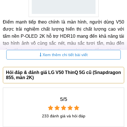
Điểm mạnh tiếp theo chính là màn hình, người dùng V50
được trải nghiệm chất lượng hiển thị chất lượng cao với
tấm nền P-OLED 2K hỗ trợ HDR10 mang đến khả năng tái
tạo hình ảnh vô cùng sắc nét, màu sắc tươi tắn, màu đên
sâu, độ tương phản cao dưa người dùng đắm chìm vào
Xem thêm chi tiết bài viết
không gian giải trí tuyệt hảo.
Bảng giá
điện thoại LG
mới nhất 2025:
Hỏi đáp & đánh giá LG V50 ThinQ 5G cũ (Snapdragon
855, màn 2K)
STT
Tên sản phẩm
Giá
Bảo hành
Điện thoại LG V
5/5
1
LG V60
ThinQ cũ
3.350.000 ₫
12 Tháng
2
LG V50
ThinQ cũ
233 đánh giá và hỏi đáp
4.050.000 ₫
12 Tháng