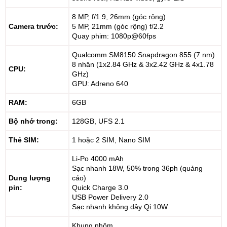
8 MP, f/1.9, 26mm (góc rộng)
Camera trước:
5 MP, 21mm (góc rộng) f/2.2
Quay phim: 1080p@60fps
Qualcomm SM8150 Snapdragon 855 (7 nm)
8 nhân (1x2.84 GHz & 3x2.42 GHz & 4x1.78
CPU:
GHz)
GPU: Adreno 640
RAM:
6GB
Bộ nhớ trong:
128GB, UFS 2.1
Thẻ SIM:
1 hoặc 2 SIM, Nano SIM
Li-Po 4000 mAh
Sạc nhanh 18W, 50% trong 36ph (quảng
Dung lượng
cáo)
pin:
Quick Charge 3.0
USB Power Delivery 2.0
Sạc nhanh không dây Qi 10W
Khung nhôm