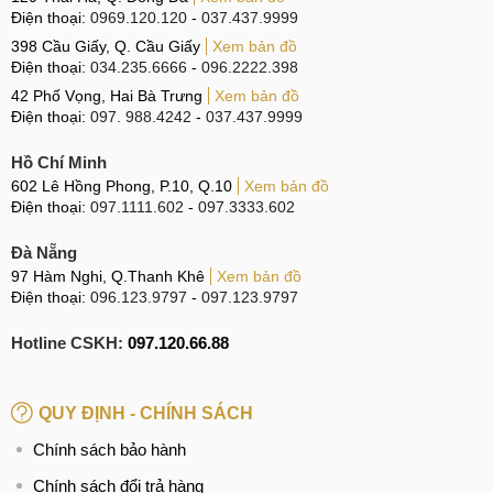
Điện thoại:
0969.120.120
-
037.437.9999
năng động với màu sắc rực rỡ lấy cảm hứng từ âm nhạc.
398 Cầu Giấy, Q. Cầu Giấy
Xem bản đồ
Cả hai đều được trang bị loa ngoài lớn ở mặt sau, tuy nhiên
Điện thoại:
034.235.6666
-
096.2222.398
ZTE Nubia V70 Design vẫn nổi bật hơn về thiết kế cũng
42 Phố Vọng, Hai Bà Trưng
Xem bản đồ
như khả năng cầm nắm.
Điện thoại:
097. 988.4242
-
037.437.9999
Hồ Chí Minh
ZTE Nubia A56 vs ZTE Nubia V70 Design
602 Lê Hồng Phong, P.10, Q.10
Xem bản đồ
Điện thoại:
097.1111.602
-
097.3333.602
Dù có kích thước tương tự, ZTE Nubia A56 sở hữu màn
hình có phần kém hơn về thông số. Màn hình của V70
Đà Nẵng
Design cũng được trang bị tần số quét 120Hz, mang lại trải
97 Hàm Nghi, Q.Thanh Khê
Xem bản đồ
Điện thoại:
096.123.9797
-
097.123.9797
nghiệm mượt mà hơn so với 90Hz trên bản cũ.
Hotline CSKH:
097.120.66.88
Cùng sử dụng chip Unisoc T7200, ZTE Nubia A56 cung cấp
hiệu năng mạnh mẽ gần tương đương với Nubia V70
Design. Bên cạnh đó, tiến trình 12nm của T7200 cũng giúp
QUY ĐỊNH - CHÍNH SÁCH
tiết kiệm năng lượng hiệu quả hơn so với tiến trình 28nm
Chính sách bảo hành
của các mẫu chip giá rẻ đời cũ hơn.
Chính sách đổi trả hàng