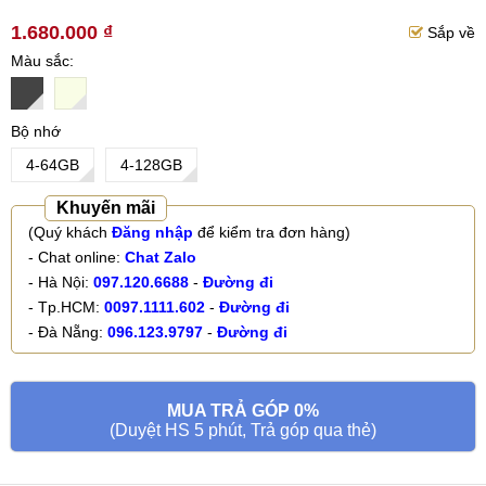
1.680.000 ₫
Sắp về
Màu sắc
Bộ nhớ
4-64GB
4-128GB
Khuyến mãi
(Quý khách
Đăng nhập
để kiểm tra đơn hàng)
- Chat online:
Chat Zalo
- Hà Nội:
097.120.6688
-
Đường đi
- Tp.HCM:
0097.1111.602
-
Đường đi
- Đà Nẵng:
096.123.9797
-
Đường đi
MUA TRẢ GÓP 0%
(Duyệt HS 5 phút, Trả góp qua thẻ)