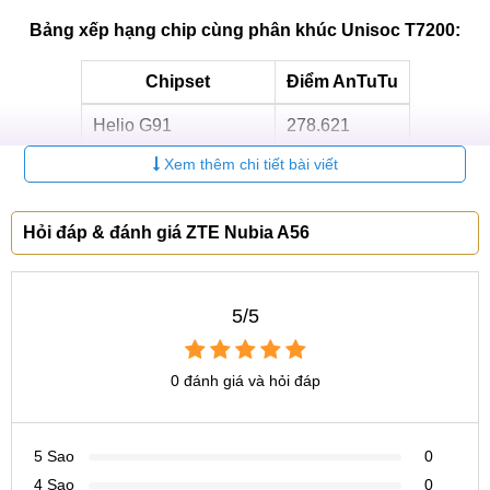
Bảng xếp hạng chip cùng phân khúc Unisoc T7200:
Chipset
Điểm AnTuTu
Helio G91
278.621
Xem thêm chi tiết bài viết
Helio G81
260.675
Unisoc T7200
237.534
Hỏi đáp & đánh giá ZTE Nubia A56
Snapdragon 6s Gen 1
217.285
Helio G36
158.632
5/5
Chip Unisoc T7200 gồm 8 nhân CPU với xung nhịp 1.6GHz
và GPU Mali-G57 MP1, tuy nhiên do sử dụng tiến trình
0 đánh giá và hỏi đáp
12nm đã lỗi thời, khả năng tiết kiệm điện của nó không
được đánh giá cao.
5 Sao
0
4 Sao
0