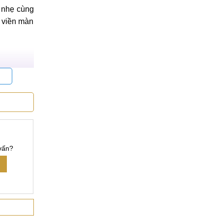
 nhẹ cùng
 viền màn
vấn?
úng không