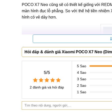
POCO X7 Neo cũng sẽ có thiết kế giống với REDM
màn hình đục lỗ phẳng. So với thế hệ tiền nhiệ
hình có vẻ dày hơn.
Hỏi đáp & đánh giá Xiaomi POCO X7 Neo (Dime
5 Sao
5/5
4 Sao
3 Sao
2 Sao
2 đánh giá và hỏi đáp
POC
1 Sao
Về màu sắc, POCO X7 Neo sẽ có các màu Đen, Trắ
nhé!