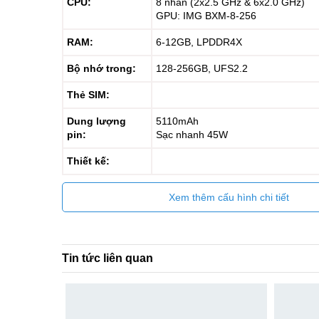
CPU:
8 nhân (2x2.5 GHz & 6x2.0 GHz)
GPU: IMG BXM-8-256
RAM:
6-12GB, LPDDR4X
Bộ nhớ trong:
128-256GB, UFS2.2
Thẻ SIM:
Dung lượng
5110mAh
pin:
Sạc nhanh 45W
Thiết kế:
Xem thêm cấu hình chi tiết
Tin tức liên quan