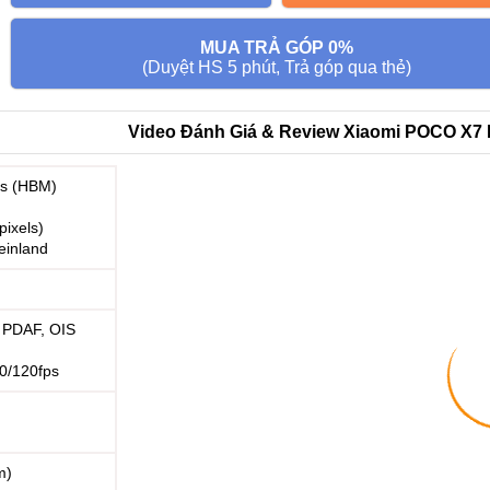
MUA TRẢ GÓP 0%
(Duyệt HS 5 phút, Trả góp qua thẻ)
Video Đánh Giá & Review Xiaomi POCO X7 N
ts (HBM)
pixels)
einland
, PDAF, OIS
0/120fps
m)