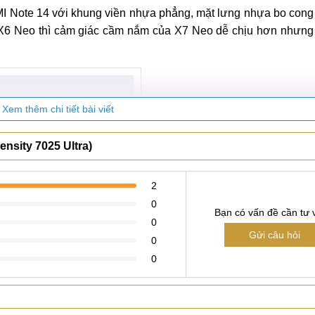
I Note 14 với khung viền nhựa phẳng, mặt lưng nhựa bo cong
m X6 Neo thì cảm giác cầm nắm của X7 Neo dễ chịu hơn nhưng
Xem thêm chi tiết bài viết
nsity 7025 Ultra)
2
0
Bạn có vấn đề cần tư 
0
Gửi câu hỏi
0
O X7 Neo (ảnh minh họa)
0
ng và Tím. Hãy cùng đợi xem thông tin rò rỉ về màu sắc có đ