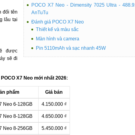
POCO X7 Neo - Dimensity 7025 Ultra - 488.
 đổi tên
AnTuTu
 lâu tại
Đánh giá POCO X7 Neo
Thiết kế và màu sắc
Màn hình và camera
Pin 5110mAh và sạc nhanh 45W
sẽ được
áy sẽ đi
 POCO X7 Neo mới nhất 2026:
ản phẩm
Giá bán
 Neo 6-128GB
4.150.000 ₫
 Neo 8-128GB
4.650.000 ₫
 Neo 8-256GB
5.450.000 ₫