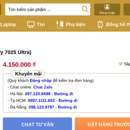
Đăng nhập
Laptop
Tivi
Phụ kiện
Đồng hồ t
 7025 Ultra)
4.150.000 ₫
Sắp
Khuyến mãi
(Quý khách
Đăng nhập
để kiểm tra đơn hàng)
- Chat online:
Chat Zalo
- Hà Nội:
097.120.6688
-
Đường đi
- Tp.HCM:
0097.1111.602
-
Đường đi
- Đà Nẵng:
096.123.9797
-
Đường đi
CHAT TƯ VẤN
ĐẶT HÀNG TRƯỚ