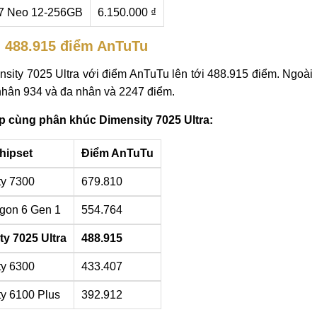
 Neo 12-256GB
6.150.000 ₫
- 488.915 điểm AnTuTu
y 7025 Ultra với điểm AnTuTu lên tới 488.915 điểm. Ngoài ra
nhân 934 và đa nhân và 2247 điểm.
p cùng phân khúc Dimensity 7025 Ultra:
hipset
Điểm AnTuTu
ty 7300
679.810
gon 6 Gen 1
554.764
ty 7025 Ultra
488.915
ty 6300
433.407
ty 6100 Plus
392.912