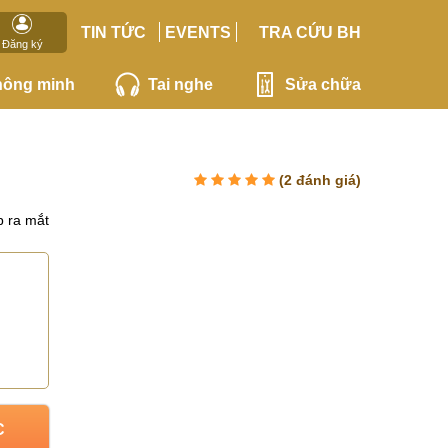
TIN TỨC
EVENTS
TRA CỨU BH
Đăng ký
hông minh
Tai nghe
Sửa chữa
(
2
đánh giá)
 ra mắt
C