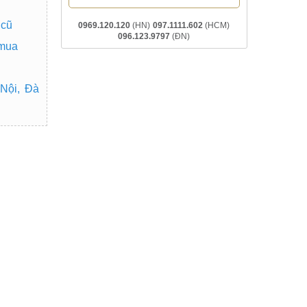
 cũ
0969.120.120
(HN)
097.1111.602
(HCM)
096.123.9797
(ĐN)
 mua
Nội, Đà