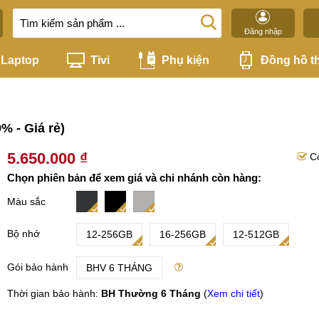
Đăng nhập
Laptop
Tivi
Phụ kiện
Đồng hồ t
% - Giá rẻ)
5.650.000 ₫
C
Chọn phiên bản để xem giá và chi nhánh còn hàng:
Màu sắc
Bộ nhớ
12-256GB
16-256GB
12-512GB
Gói bảo hành
BHV 6 THÁNG
Thời gian bảo hành:
BH Thường 6 Tháng
(
Xem chi tiết
)