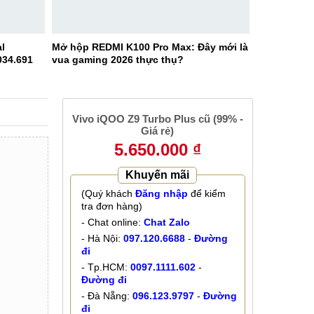
l
Mở hộp REDMI K100 Pro Max: Đây mới là
034.691
vua gaming 2026 thực thụ?
Vivo iQOO Z9 Turbo Plus cũ (99% -
Giá rẻ)
5.650.000 ₫
Khuyến mãi
(Quý khách
Đăng nhập
để kiểm
tra đơn hàng)
- Chat online:
Chat Zalo
- Hà Nội:
097.120.6688
-
Đường
đi
- Tp.HCM:
0097.1111.602
-
Đường đi
- Đà Nẵng:
096.123.9797
-
Đường
đi