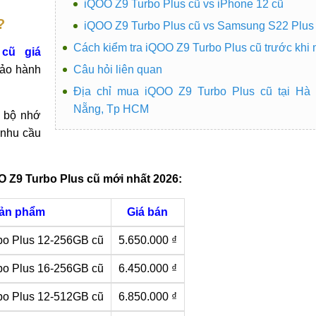
iQOO Z9 Turbo Plus cũ vs iPhone 12 cũ
?
iQOO Z9 Turbo Plus cũ vs Samsung S22 Plus
Cách kiểm tra iQOO Z9 Turbo Plus cũ trước khi
cũ giá
bảo hành
Câu hỏi liên quan
Địa chỉ mua iQOO Z9 Turbo Plus cũ tại Hà 
Nẵng, Tp HCM
n bộ nhớ
 nhu cầu
O Z9 Turbo Plus cũ mới nhất 2026:
ản phẩm
Giá bán
bo Plus 12-256GB cũ
5.650.000 ₫
bo Plus 16-256GB cũ
6.450.000 ₫
bo Plus 12-512GB cũ
6.850.000 ₫