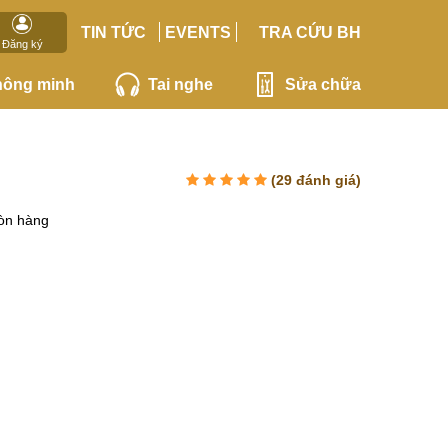
TIN TỨC
EVENTS
TRA CỨU BH
Đăng ký
hông minh
Tai nghe
Sửa chữa
(
29
đánh giá)
òn hàng