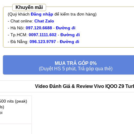
Khuyến mãi
(Quý khách
Đăng nhập
để kiểm tra đơn hàng)
- Chat online:
Chat Zalo
- Hà Nội:
097.120.6688
-
Đường đi
- Tp.HCM:
0097.1111.602
-
Đường đi
- Đà Nẵng:
096.123.9797
-
Đường đi
MUA TRẢ GÓP 0%
(Duyệt HS 5 phút, Trả góp qua thẻ)
Video Đánh Giá & Review Vivo IQOO Z9 Turb
00 nits (peak)
ls)
pi