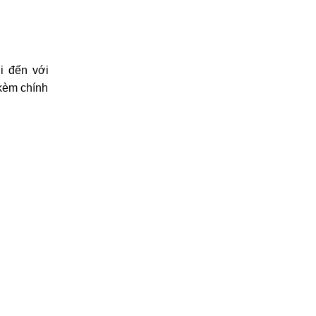
i đến với
 kèm chính