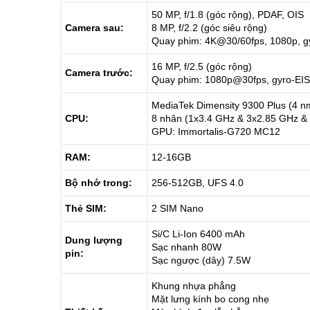
50 MP, f/1.8 (góc rộng), PDAF, OIS
Camera sau:
8 MP, f/2.2 (góc siêu rộng)
Quay phim: 4K@30/60fps, 1080p, g
16 MP, f/2.5 (góc rộng)
Camera trước:
Quay phim: 1080p@30fps, gyro-EIS
MediaTek Dimensity 9300 Plus (4 n
CPU:
8 nhân (1x3.4 GHz & 3x2.85 GHz &
GPU: Immortalis-G720 MC12
RAM:
12-16GB
Bộ nhớ trong:
256-512GB, UFS 4.0
Thẻ SIM:
2 SIM Nano
Si/C Li-Ion 6400 mAh
Dung lượng
Sạc nhanh 80W
pin:
Sạc ngược (dây) 7.5W
Khung nhựa phẳng
Mặt lưng kính bo cong nhẹ