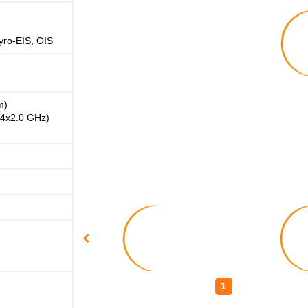
yro-EIS, OIS
m)
 4x2.0 GHz)
1