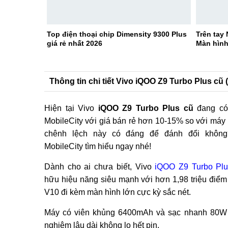
Top điện thoại chip Dimensity 9300 Plus
Trên tay 
giá rẻ nhất 2026
Màn hình
Thông tin chi tiết Vivo iQOO Z9 Turbo Plus cũ (
Hiện tại Vivo
iQOO Z9 Turbo Plus cũ
đang có 
MobileCity với giá bán rẻ hơn 10-15% so với máy
chênh lệch này có đáng để đánh đổi khôn
MobileCity tìm hiểu ngay nhé!
Dành cho ai chưa biết, Vivo
iQOO Z9 Turbo Plu
hữu hiệu năng siêu mạnh với hơn 1,98 triệu điể
V10 đi kèm màn hình lớn cực kỳ sắc nét.
Máy có viên khủng 6400mAh và sạc nhanh 80W 
nghiệm lâu dài không lo hết pin.