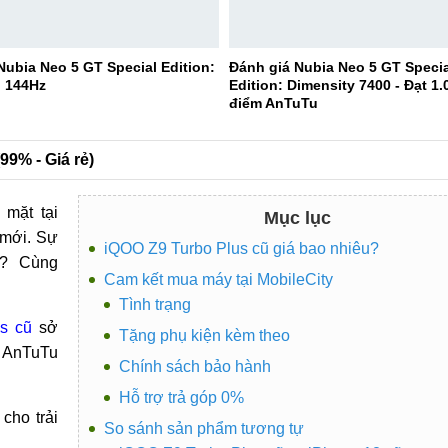
Nubia Neo 5 GT Special Edition:
Đánh giá Nubia Neo 5 GT Specia
 144Hz
Edition: Dimensity 7400 - Đạt 1.
điểm AnTuTu
99% - Giá rẻ)
mặt tại
Mục lục
 mới. Sự
iQOO Z9 Turbo Plus cũ giá bao nhiêu?
g? Cùng
Cam kết mua máy tại MobileCity
Tình trạng
s cũ
sở
Tặng phụ kiện kèm theo
m AnTuTu
Chính sách bảo hành
Hỗ trợ trả góp 0%
cho trải
So sánh sản phẩm tương tự