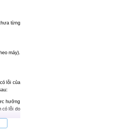
chưa từng
heo máy).
có lỗi của
sau:
ược hưởng
 có lỗi do