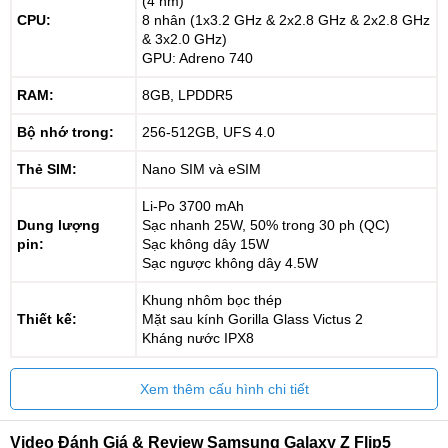
(4 nm)
CPU:
8 nhân (1x3.2 GHz & 2x2.8 GHz & 2x2.8 GHz
& 3x2.0 GHz)
GPU: Adreno 740
RAM:
8GB, LPDDR5
Bộ nhớ trong:
256-512GB, UFS 4.0
Thẻ SIM:
Nano SIM và eSIM
Li-Po 3700 mAh
Dung lượng
Sạc nhanh 25W, 50% trong 30 ph (QC)
pin:
Sạc không dây 15W
Sạc ngược không dây 4.5W
Khung nhôm bọc thép
Thiết kế:
Mặt sau kính Gorilla Glass Victus 2
Kháng nước IPX8
Xem thêm cấu hình chi tiết
Video Đánh Giá & Review Samsung Galaxy Z Flip5