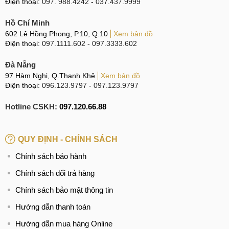
Điện thoại:
097. 988.4242
-
037.437.9999
trải nghiệm như màn hình điện thoại thông thường.
Hồ Chí Minh
Tăng cường hiệu năng
602 Lê Hồng Phong, P.10, Q.10
Xem bản đồ
Điện thoại:
097.1111.602
-
097.3333.602
Tiếp theo là khả năng tăng cường về hiệu năng và bộ nhớ
của máy. Galaxy Z Flip5 có hiệu năng mạnh mẽ hơn với
Đà Nẵng
chip Snapdragon 8 Gen 2 mới hơn Snapdragon 8+ Gen 1
97 Hàm Nghi, Q.Thanh Khê
Xem bản đồ
của Z Fip 4.
Điện thoại:
096.123.9797
-
097.123.9797
So sánh hiệu năng Galaxy Z Flip5 và Galaxy Z Flip 4:
Hotline CSKH:
097.120.66.88
Galaxy Z Flip5
Galaxy Z Flip 4
QUY ĐỊNH - CHÍNH SÁCH
Snapdragon 8 Gen
Snapdragon 8+ Gen
Chipset
Chính sách bảo hành
2 (4 nm)
1 (4 nm)
Chính sách đổi trả hàng
1x3.2 GHz
Cortex-
X3
1x3.19 GHz Cortex-
Chính sách bảo mật thông tin
2x2.8 GHz
Cortex-
X2
Cấu trúc
A715
3x2.75 GHz Cortex-
Hướng dẫn thanh toán
CPU
2x2.8 GHz
Cortex-
A710
Hướng dẫn mua hàng Online
A710
4x1.80 GHz Cortex-