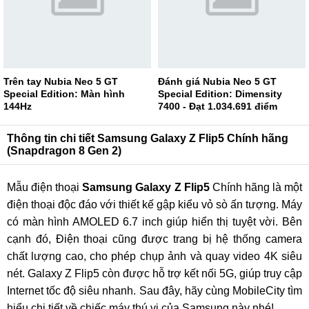
Trên tay Nubia Neo 5 GT
Đánh giá Nubia Neo 5 GT
Special Edition: Màn hình
Special Edition: Dimensity
144Hz
7400 - Đạt 1.034.691 điểm
AnTuTu
Thông tin chi tiết Samsung Galaxy Z Flip5 Chính hãng
(Snapdragon 8 Gen 2)
Mẫu điện thoại
Samsung Galaxy Z Flip5
Chính hãng là một
điện thoại độc đáo với thiết kế gập kiểu vỏ sò ấn tượng. Máy
có màn hình AMOLED 6.7 inch giúp hiển thị tuyệt vời. Bên
cạnh đó, Điện thoại cũng được trang bị hệ thống camera
chất lượng cao, cho phép chụp ảnh và quay video 4K siêu
nét. Galaxy Z Flip5 còn được hỗ trợ kết nối 5G, giúp truy cập
Internet tốc độ siêu nhanh. Sau đây, hãy cùng MobileCity tìm
hiểu chi tiết về chiếc máy thú vị của Samsung này nhé!