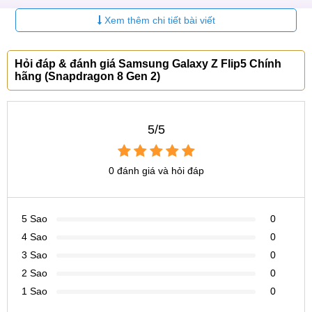
Xem thêm chi tiết bài viết
Sản phẩm
Giá bán
Samsung Z Flip5 256GB
14.800.000 ₫
Hỏi đáp & đánh giá Samsung Galaxy Z Flip5 Chính
hãng (Snapdragon 8 Gen 2)
Samsung Z Flip5 512GB
14.800.000 ₫
Samsung Galaxy Z Flip5 ra mắt
5/5
Samsung Galaxy Z Flip5 ra mắt vào ngày 26/07/2023 trên
toàn cầu với nhiều trang bị cao cấp và hiện đại. So với thế
0 đánh giá và hỏi đáp
hệ trước, Galaxy Z Flip5 có nhiều nâng cấp và cải tiến đáng
chú ý, như màn hình phụ, hiệu năng, bộ nhớ và khả năng
kết nối không dây.
5 Sao
0
4 Sao
0
Mở rộng màn hình phụ
3 Sao
0
Galaxy Z Flip5 và Galaxy Z Flip 4 đều sử dụng chung tấm
2 Sao
0
nền màn hình Super AMOLED và được bảo vệ bằng kính
1 Sao
0
Gorilla Glass Victus cao cấp. Nhưng màn hình của Galaxy Z