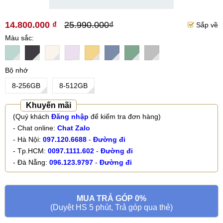
14.800.000 ₫
25.990.000₫
Sắp về
Màu sắc
Bộ nhớ
8-256GB
8-512GB
Khuyến mãi
(Quý khách
Đăng nhập
để kiểm tra đơn hàng)
- Chat online:
Chat Zalo
- Hà Nội:
097.120.6688
-
Đường đi
- Tp.HCM:
0097.1111.602
-
Đường đi
- Đà Nẵng:
096.123.9797
-
Đường đi
MUA TRẢ GÓP 0%
(Duyệt HS 5 phút, Trả góp qua thẻ)