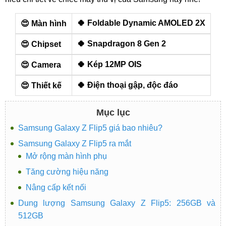
🍀 Foldable Dynamic AMOLED 2X
😍 Màn hình
🍀 Snapdragon 8 Gen 2
😍 Chipset
🍀 Kép 12MP OIS
😍 Camera
🍀 Điện thoại gập, độc đáo
😍 Thiết kế
Mục lục
Samsung Galaxy Z Flip5 giá bao nhiêu?
Samsung Galaxy Z Flip5 ra mắt
Mở rộng màn hình phụ
Tăng cường hiệu năng
Nâng cấp kết nối
Dung lượng Samsung Galaxy Z Flip5: 256GB và
512GB