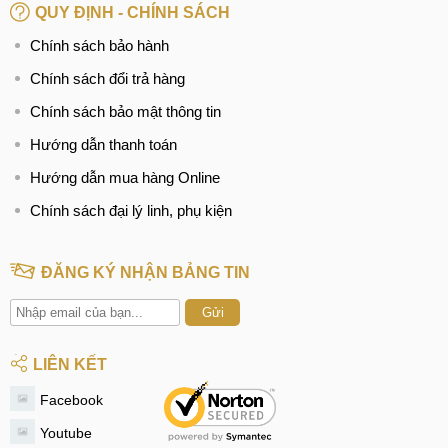
cũ
₫
Tháng
QUY ĐỊNH - CHÍNH SÁCH
Samsung Galaxy S
Chính sách bảo hành
Chính sách đổi trả hàng
4.850.000
12
6
Samsung S21 cũ
₫
Tháng
Chính sách bảo mật thông tin
5.150.000
12
Hướng dẫn thanh toán
7
Samsung S21 Plus cũ
₫
Tháng
Hướng dẫn mua hàng Online
6.850.000
12
8
Samsung S21 Ultra cũ
Chính sách đại lý linh, phụ kiện
₫
Tháng
5.350.000
12
9
Samsung S22 cũ
ĐĂNG KÝ NHẬN BẢNG TIN
₫
Tháng
Gửi
6.450.000
12
10
Samsung S22 Plus cũ
₫
Tháng
LIÊN KẾT
8.150.000
12
11
Samsung S22 Ultra cũ
₫
Tháng
Facebook
6.850.000
12
Youtube
12
Samsung S23 cũ