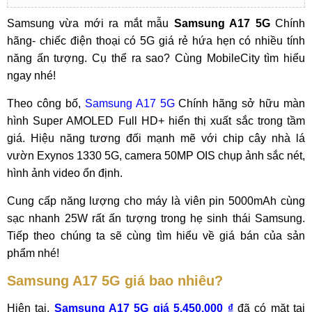
Samsung vừa mới ra mắt mẫu
Samsung A17 5G
Chính
hãng- chiếc điện thoại có 5G giá rẻ hứa hẹn có nhiều tính
năng ấn tượng. Cụ thể ra sao? Cùng MobileCity tìm hiểu
ngay nhé!
Theo công bố,
Samsung A17 5G
Chính hãng sở hữu màn
hình Super AMOLED Full HD+ hiển thị xuất sắc trong tầm
giá. Hiệu năng tương đối mạnh mẽ với chip cây nhà lá
vườn Exynos 1330 5G, camera 50MP OIS chụp ảnh sắc nét,
hình ảnh video ổn định.
Cung cấp năng lượng cho máy là viên pin 5000mAh cùng
sạc nhanh 25W rất ấn tượng trong hẹ sinh thái Samsung.
Tiếp theo chúng ta sẽ cùng tìm hiểu về giá bán của sản
phẩm nhé!
Samsung A17 5G giá bao nhiêu?
Hiện tại,
Samsung A17 5G giá 5.450.000 ₫
đã có mặt tại