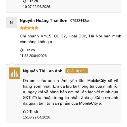
0
Thích
5G
10:07 22/06/2026
Tuy cùng kích thước màn hình, cùng pin 5000mAh, sạc 25W
nhưng A17 mỏng và nhẹ hơn đáng kể. Điều này giúp quá
Nguyễn Hoàng Thái Sơn
07932442xx
N
trình cầm nắm lâu dài đỡ mỏi tay hơn.
Chi nhánh Km15, QL 32, Hoài Đức, Hà Nội bên mình 
Cả hai đều sở hữu cùng tấm nền màn hình nên cho khả
còn hàng không ạ
năng hiển thị tương đương nhau. Camera của A17 có thêm
0
Thích
tính năng chống rung quang học OIS giúp chụp ảnh thiếu
11:33 20/04/2026
sáng, ảnh đêm và quay phim chất lượng tốt hơn bản tiền
nhiệm.
Nguyễn Thị Lan Anh
Quản trị viên
Dạ em chào anh ạ. Anh yên tâm MobileCity sẽ về 
Samsung Galaxy A17 5G vs Samsung Galaxy A16 5G
hàng sớm nhất. Em đã lưu lại thông tin của mình rồi 
ạ, ngay khi về hàng bên em sẽ liên lạc với mình qua 
Galaxy A17 sở hữu chip Exynos 1330 có tiến trình 5nm hiện
SĐT để lại hoặc trong tin nhắn Zalo ạ. Cảm ơn anh 
đã quan tâm tới sản phẩm của MobileCity ạ.
đại hơn chip Dimensity 6300 với 6nm của bản tiền nhiệm.
Với điểm AnTuTu lớn hơn, Galaxy A17 có hiệu năng mạnh
0
Thích
15:56 22/04/2026
mẽ hơn và tiết kiệm pin hơn.