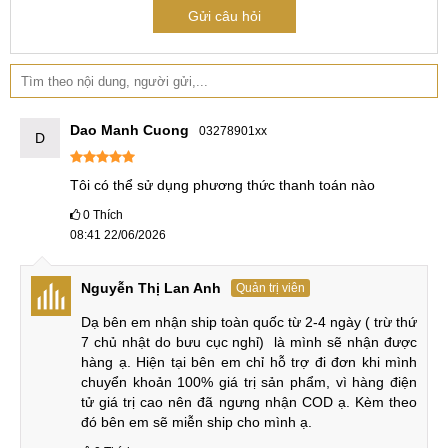
microSD tối đa 2 TB (dùng chung khe SIM 2), giúp linh hoạt
Gửi câu hỏi
cho người cần nâng cấp không gian lưu trữ dữ liệu, nhưng
phải hy sinh khe SIM thứ hai.
Dao Manh Cuong
Galaxy A17 5G có RAM 8GB & Bộ nhớ trong 128-256GB
03278901xx
D
Như vậy, sự kết hợp giữa chip 5G khá mạnh, cùng phần
Tôi có thể sử dụng phương thức thanh toán nào
mềm nhẹ nhàng tối ưu tối và RAM lớn mang đến hiệu năng
0
Thích
trải nghiệm mượt mà cho người dùng. Cùng dung lượng
08:41 22/06/2026
lưu trữ đủ rộng và mở rộng phù hợp với nhu cầu sử dụng
lâu dài, đặc biệt khi nhu cầu chụp ảnh, video và cài nhiều
Nguyễn Thị Lan Anh
Quản trị viên
ứng dụng tăng cao.
Dạ bên em nhận ship toàn quốc từ 2-4 ngày ( trừ thứ 
So sánh Samsung Galaxy A17 5G
7 chủ nhật do bưu cục nghỉ)  là mình sẽ nhận được 
hàng ạ. Hiện tại bên em chỉ hỗ trợ đi đơn khi mình 
So với bản tiền nhiệm, Samsung Galaxy A17 5G có điểm gì
chuyển khoản 100% giá trị sản phẩm, vì hàng điện 
nâng cấp? Cùng tìm hiểu nhé!
tử giá trị cao nên đã ngưng nhận COD ạ. Kèm theo 
đó bên em sẽ miễn ship cho mình ạ.
Samsung Galaxy A17 5G vs Samsung Galaxy A16