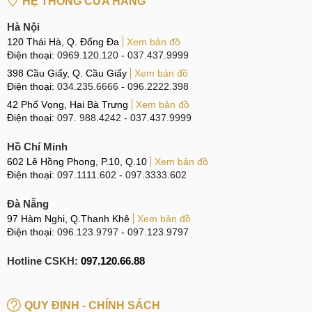
HỆ THỐNG CỬA HÀNG
hiệu năng của A17 cũng đủ đáp ứng nhu cầu sử dụng cơ
bản của người dùng.
Hà Nội
120 Thái Hà, Q. Đống Đa
Xem bản đồ
Đánh giá Samsung Galaxy A17 5G
Điện thoại:
0969.120.120
-
037.437.9999
398 Cầu Giấy, Q. Cầu Giấy
Xem bản đồ
Sau đây là phần đánh giá chi tiết về Samsung Galaxy A17
Điện thoại:
034.235.6666
-
096.2222.398
5G, mời bạn cùng tham khảo.
42 Phố Vọng, Hai Bà Trưng
Xem bản đồ
Điện thoại:
097. 988.4242
-
037.437.9999
Thiết kế bền bỉ với có IP54 & Cung cấp 3 màu sắc
Hồ Chí Minh
Samsung thiết kế chiếc Galaxy A17 5G theo ngôn ngữ mới,
602 Lê Hồng Phong, P.10, Q.10
Xem bản đồ
với hình dáng vuông vức hiện đại tạo bởi khung nhựa
Điện thoại:
097.1111.602
-
097.3333.602
phẳng kết hợp mặt trước kính cường lực Gorilla Glass
Victus, mặt lưng cũng bằng sợi thủy tinh mang lại cảm giác
Đà Nẵng
97 Hàm Nghi, Q.Thanh Khê
Xem bản đồ
cao cấp, bền bỉ theo thời gian.
Điện thoại:
096.123.9797
-
097.123.9797
Hotline CSKH:
097.120.66.88
Thiết kế bền bỉ với 2 mặt kính, có IP54
Máy có kích thước khá gọn gàng và nhẹ nhàng với trọng
QUY ĐỊNH - CHÍNH SÁCH
lượng chỉ 192g cùng độ mỏng 7.5mm. Màn hình phẳng kiểu