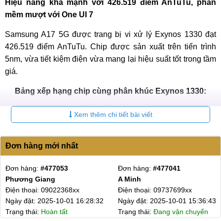
Hiệu năng khá mạnh với 426.519 điểm AnTuTu, phần
mềm mượt với One UI 7
Samsung A17 5G được trang bị vi xử lý Exynos 1330 đạt
426.519 điểm AnTuTu. Chip được sản xuất trên tiến trình
5nm, vừa tiết kiệm điện vừa mang lại hiệu suất tốt trong tầm
giá.
Bảng xếp hạng chip cùng phân khúc Exynos 1330:
Chipset
Điểm AnTuTu
Xem thêm chi tiết bài viết
Snapdragon 6s Gen 3
453.329
Đơn hàng mới nhất
Dimensity 6300
430.099
Đơn hàng:
#477053
Đơn hàng:
#477041
Exynos 1330
426.519
Phương Giang
A Minh
Điện thoại: 09022368xx
Điện thoại: 09737699xx
Dimensity 6100 Plus
392.912
Ngày đặt: 2025-10-01 16:28:32
Ngày đặt: 2025-10-01 15:36:43
Trạng thái:
Hoàn tất
Trạng thái:
Đang vận chuyển
Snapdragon 685
348.982