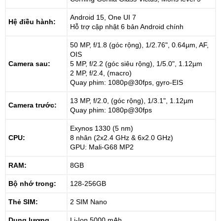
Android 15, One UI 7
Hệ điều hành:
Hỗ trợ cập nhật 6 bản Android chính
50 MP, f/1.8 (góc rộng), 1/2.76", 0.64µm, AF,
OIS
Camera sau:
5 MP, f/2.2 (góc siêu rộng), 1/5.0", 1.12µm
2 MP, f/2.4, (macro)
Quay phim: 1080p@30fps, gyro-EIS
13 MP, f/2.0, (góc rộng), 1/3.1", 1.12µm
Camera trước:
Quay phim: 1080p@30fps
Exynos 1330 (5 nm)
CPU:
8 nhân (2x2.4 GHz & 6x2.0 GHz)
GPU: Mali-G68 MP2
RAM:
8GB
Bộ nhớ trong:
128-256GB
Thẻ SIM:
2 SIM Nano
Dung lượng
Li-Ion 5000 mAh