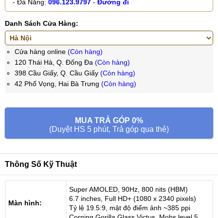
- Đà Nẵng:
096.123.9797
-
Đường đi
Danh Sách Cửa Hàng:
Cửa hàng online
(Còn hàng)
120 Thái Hà, Q. Đống Đa
(Còn hàng)
398 Cầu Giấy, Q. Cầu Giấy
(Còn hàng)
42 Phố Vọng, Hai Bà Trưng
(Còn hàng)
MUA TRẢ GÓP 0%
(Duyệt HS 5 phút, Trả góp qua thẻ)
Thông Số Kỹ Thuật
Super AMOLED, 90Hz, 800 nits (HBM)
6.7 inches, Full HD+ (1080 x 2340 pixels)
Màn hình:
Tỷ lệ 19.5:9, mật độ điểm ảnh ~385 ppi
Corning Gorilla Glass Victus, Mohs level 5