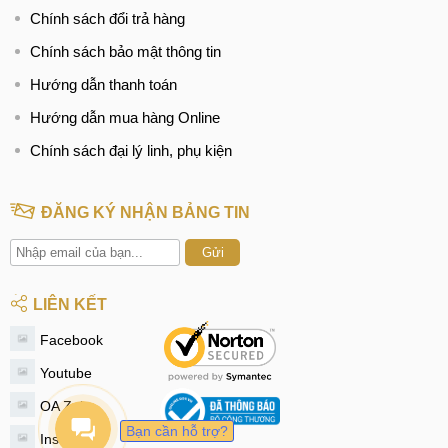
48 MP
(góc rộng
)
Chính sách đổi trả hàng
50 MP
(góc rộng
)
5 MP,
(góc siêu
Chính sách bảo mật thông tin
5 MP,
(góc siêu
rộng
)
rộng
)
Hướng dẫn thanh toán
2 MP
(
macro
)
2 MP
(
macro
)
2 MP
(độ sâu
)
Hướng dẫn mua hàng Online
2 MP
(độ sâu
)
Chính sách đại lý linh, phụ kiện
Camera
Selfie:
Selfie:
8 MP(góc rộng)
8 MP(góc rộng)
ĐĂNG KÝ NHẬN BẢNG TIN
Quay phim:
Quay phim:
1080p@30fps
Gửi
1080p@30fps
LIÊN KẾT
Facebook
Li-Po 5000 mAh
Li-Po 5000 mAh
Pin, sạc
Youtube
Sạc nhanh 15W
Sạc nhanh 15W
OA Zalo
Bạn cần hỗ trợ?
Instagram