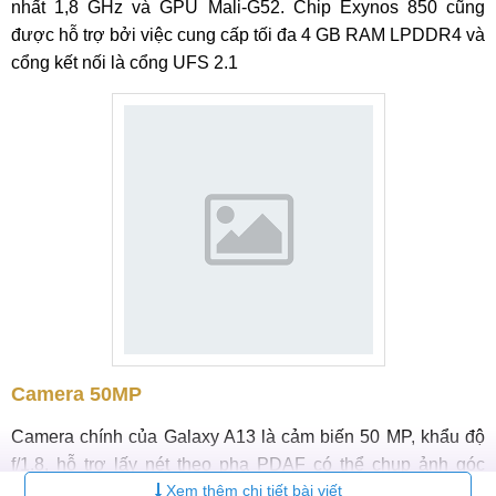
nhất 1,8 GHz và GPU Mali-G52. Chip Exynos 850 cũng
được hỗ trợ bởi việc cung cấp tối đa 4 GB RAM LPDDR4 và
cổng kết nối là cổng UFS 2.1
Camera 50MP
Camera chính của Galaxy A13 là cảm biến 50 MP, khẩu độ
f/1.8, hỗ trợ lấy nét theo pha
PDAF có thể chụp ảnh góc
Xem thêm chi tiết bài viết
rộng. Máy sở hữu nhiều tính năng phục vụ chup ảnh đẹp