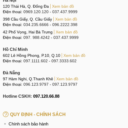
Hà Nội
120 Thái Hà, Q. Đống Đa
Xem bản đồ
Màn hình
6.6 inch
6.5 inch
Điện thoại:
0969.120.120
-
037.437.9999
(1080 x 2408px)
(1080 x 2408px)
398 Cầu Giấy, Q. Cầu Giấy
Xem bản đồ
Điện thoại:
034.235.6666
-
096.2222.398
42 Phố Vọng, Hai Bà Trưng
Xem bản đồ
Điện thoại:
097. 988.4242
-
037.437.9999
Helio P35 (12nm)
Exynos 850 (8nm)
Chipset
GPU:
Hồ Chí Minh
GPU: Mali-G52
602 Lê Hồng Phong, P.10, Q.10
Xem bản đồ
PowerVR GE8320
Điện thoại:
097.1111.602
-
097.3333.602
Đà Nẵng
RAM 3-6GB
RAM 3-6GB
97 Hàm Nghi, Q.Thanh Khê
Xem bản đồ
ROM 32-128GB
Điện thoại:
096.123.9797
-
097.123.9797
ROM 32-128GB
eMMC 5.1
eMMC 5.1
Bộ nhớ
Hotline CSKH:
097.120.66.88
Thẻ nhớ microSD
Thẻ nhớ microSD
1TB
1TB
QUY ĐỊNH - CHÍNH SÁCH
Chính sách bảo hành