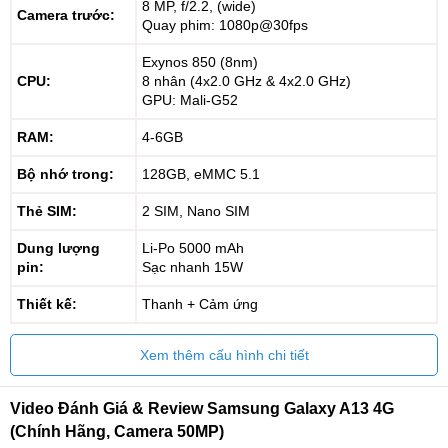
8 MP, f/2.2, (wide)
Camera trước:
Quay phim: 1080p@30fps
Exynos 850 (8nm)
CPU:
8 nhân (4x2.0 GHz & 4x2.0 GHz)
GPU: Mali-G52
RAM:
4-6GB
Bộ nhớ trong:
128GB, eMMC 5.1
Thẻ SIM:
2 SIM, Nano SIM
Dung lượng
Li-Po 5000 mAh
pin:
Sạc nhanh 15W
Thiết kế:
Thanh + Cảm ứng
Xem thêm cấu hình chi tiết
Video Đánh Giá & Review Samsung Galaxy A13 4G
(Chính Hãng, Camera 50MP)