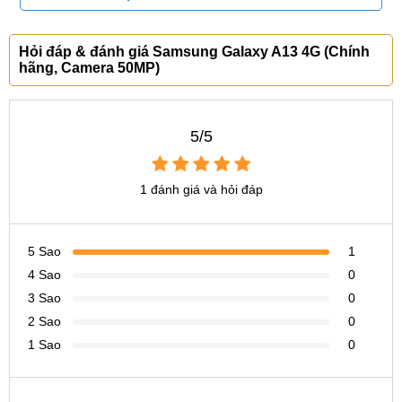
như các bộ lọc màu, chế độ làm đẹp, toàn cảnh panorama,
HDR... cho ra các bức ảnh sắc nét, màu sắc sống động.
Hỏi đáp & đánh giá Samsung Galaxy A13 4G (Chính
hãng, Camera 50MP)
5/5
1 đánh giá và hỏi đáp
5 Sao
1
4 Sao
0
3 Sao
0
Pin 5000mAh
2 Sao
0
A13 được trang bị viên pin lớn 5000mAh trên công nghệ
1 Sao
0
sản xuất tiên tiến. Công nghệ pin được sử dụng là Li-Po
giúp cho tuổi thọ viên pin bên lâu, khó chai hơn. Bạn có thể