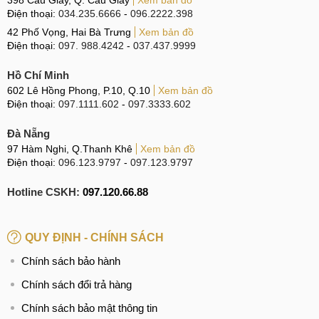
398 Cầu Giấy, Q. Cầu Giấy
Xem bản đồ
GT3 được Realme trang bị công suất sạc siêu khủng 240W,
Điện thoại:
034.235.6666
-
096.2222.398
cao nhất thế giới smartphone (tại thời điểm ra mắt). Theo
42 Phố Vọng, Hai Bà Trưng
Xem bản đồ
Điện thoại:
097. 988.4242
-
037.437.9999
nhà sản xuất công bố, người có thể sạc 1-50% chỉ mất 4
phút và sạc đầy pin khoảng 10 phút vô địch thế giới về tốc
Hồ Chí Minh
độ sạc.
602 Lê Hồng Phong, P.10, Q.10
Xem bản đồ
Điện thoại:
097.1111.602
-
097.3333.602
Đà Nẵng
So sánh Realme GT2 và GT3
97 Hàm Nghi, Q.Thanh Khê
Xem bản đồ
Điện thoại:
096.123.9797
-
097.123.9797
So với thế hệ tiền nhiệm, GT3 có những điểm nâng cấp, cải
tiến nào không? Cùng MobileCity so sánh hai mẫu điện
Hotline CSKH:
097.120.66.88
thoại Realme ngay sau đây:
Tiêu chí
GT3
GT2
QUY ĐỊNH - CHÍNH SÁCH
Chính sách bảo hành
163.9 x 75.8 x 8.9mm
Chính sách đổi trả hàng
199g
162.9 x 75.8 x
Chính sách bảo mật thông tin
Thiết kế
8.6mm
Hỗ trợ LED RGB