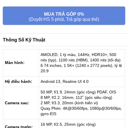
MUA TRẢ GÓP 0%
(Duyệt HS 5 phút, Trả góp qua thẻ)
Thông Số Kỹ Thuật
AMOLED, 1 tỷ màu, 144Hz, HDR10+, 500
nits (typ), 1100 nits (HBM), 1400 nits (tối đa)
Màn hình:
6.74 inches, 1.5K+ (1240 x 2772 pixels), tỷ lệ
20:9
Hệ điều hành:
Android 13, Realme UI 4.0
50 MP, f/1.9, 24mm (góc rộng) PDAF, OIS
8 MP, f/2.2, 16mm, 112˚ (góc siêu rộng)
Camera sau:
2 MP, f/3.3, 20mm (kính hiển vi)
Quay Phim: 4K@30/60fps, 1080p@30/60fps,
gyro-EIS
16 MP, f/2.5, 25mm (góc rộng)
Camera trước: