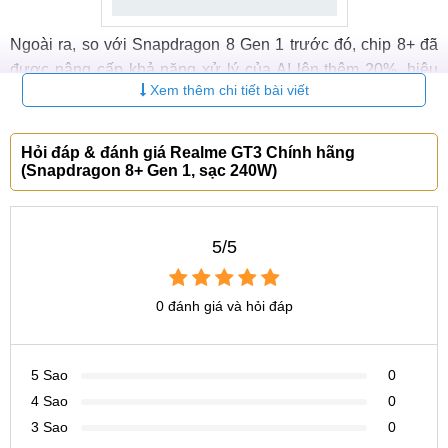
Ngoài ra, so với Snapdragon 8 Gen 1 trước đó, chip 8+ đã
được nâng cấp khả năng xử lý của AI lên thêm 20%, hiệu
Xem thêm chi tiết bài viết
suất GPU được cải thiện 10% và tiết kiệm điện năng lên đến
30%.
Hỏi đáp & đánh giá Realme GT3 Chính hãng
Bảng giá
điện thoại Realme
mới nhất 2025:
(Snapdragon 8+ Gen 1, sạc 240W)
STT
Tên sản phẩm
Giá
Bảo hành
5/5
Điện thoại Realme
1
Realme 11
3.250.000 ₫
12 Tháng
0 đánh giá và hỏi đáp
2
Realme 11 Pro
Liên hệ
12 Tháng
3
Realme 13 Pro
6.450.000 ₫
12 Tháng
5 Sao
0
4 Sao
0
4
Realme 13 Pro Plus
6.950.000 ₫
12 Tháng
3 Sao
0
Điện thoại Realme GT Neo