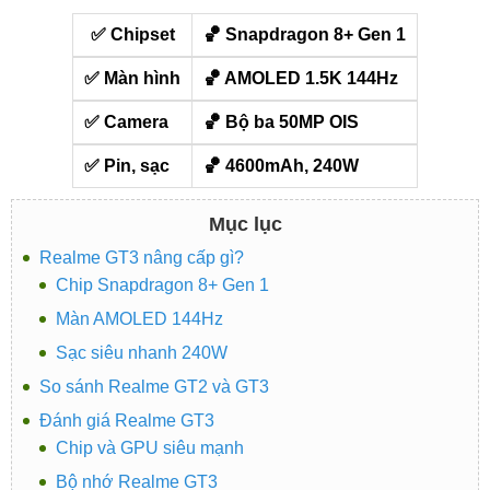
✅ Chipset
️🏀 Snapdragon 8+ Gen 1
✅ Màn hình
️🏀 AMOLED 1.5K 144Hz
✅ Camera
️🏀 Bộ ba 50MP OIS
✅ Pin, sạc
️🏀 4600mAh, 240W
Mục lục
Realme GT3 nâng cấp gì?
Chip Snapdragon 8+ Gen 1
Màn AMOLED 144Hz
Sạc siêu nhanh 240W
So sánh Realme GT2 và GT3
Đánh giá Realme GT3
Chip và GPU siêu mạnh
Bộ nhớ Realme GT3