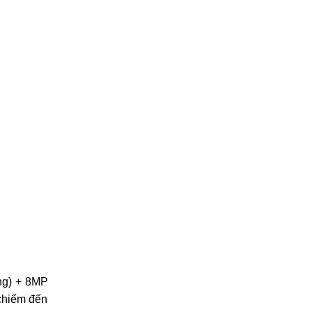
ng) + 8MP
 chiếm đến