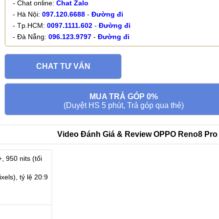
- Chat online:
Chat Zalo
- Hà Nội:
097.120.6688
-
Đường đi
- Tp.HCM:
0097.1111.602
-
Đường đi
- Đà Nẵng:
096.123.9797
-
Đường đi
CHAT TƯ VẤN
MUA TRẢ GÓP 0%
(Duyệt HS 5 phút, Trả góp qua thẻ)
Video Đánh Giá & Review OPPO Reno8 Pro
950 nits (tối
els), tỷ lệ 20:9