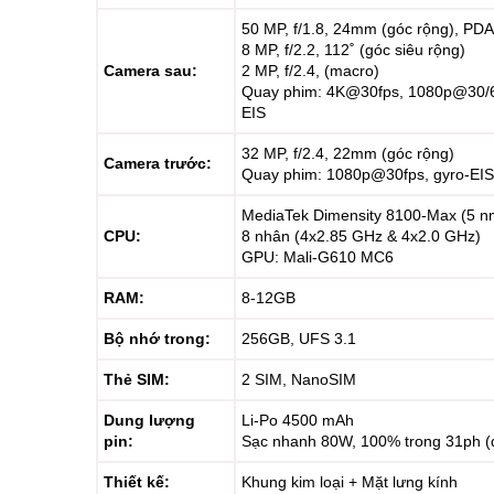
50 MP, f/1.8, 24mm (góc rộng), PD
8 MP, f/2.2, 112˚ (góc siêu rộng)
Camera sau:
2 MP, f/2.4, (macro)
Quay phim: 4K@30fps, 1080p@30/60
EIS
32 MP, f/2.4, 22mm (góc rộng)
Camera trước:
Quay phim: 1080p@30fps, gyro-EIS
MediaTek Dimensity 8100-Max (5 n
CPU:
8 nhân (4x2.85 GHz & 4x2.0 GHz)
GPU: Mali-G610 MC6
RAM:
8-12GB
Bộ nhớ trong:
256GB, UFS 3.1
Thẻ SIM:
2 SIM, NanoSIM
Dung lượng
Li-Po 4500 mAh
pin:
Sạc nhanh 80W, 100% trong 31ph (
Thiết kế:
Khung kim loại + Mặt lưng kính