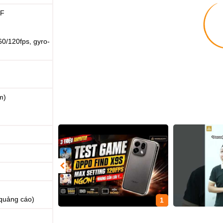
AF
/120fps, gyro-
m)
quảng cáo)
1