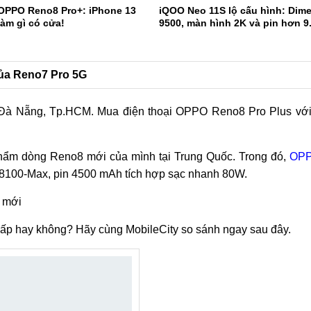
 OPPO Reno8 Pro+: iPhone 13
iQOO Neo 11S lộ cấu hình: Dime
làm gì có cửa!
9500, màn hình 2K và pin hơn 
ủa Reno7 Pro 5G
, Đà Nẵng, Tp.HCM. Mua điện thoại OPPO Reno8 Pro Plus với
phẩm dòng Reno8 mới của mình tại Trung Quốc. Trong đó,
OPP
y 8100-Max, pin 4500 mAh tích hợp sạc nhanh 80W.
mới
ấp hay không? Hãy cùng MobileCity so sánh ngay sau đây.