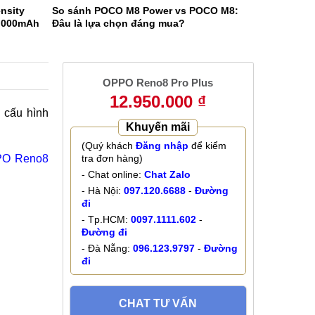
nsity
So sánh POCO M8 Power vs POCO M8:
9.000mAh
Đâu là lựa chọn đáng mua?
OPPO Reno8 Pro Plus
12.950.000 ₫
 cấu hình
Khuyến mãi
(Quý khách
Đăng nhập
để kiểm
O Reno8
tra đơn hàng)
- Chat online:
Chat Zalo
- Hà Nội:
097.120.6688
-
Đường
đi
- Tp.HCM:
0097.1111.602
-
Đường đi
- Đà Nẵng:
096.123.9797
-
Đường
đi
CHAT TƯ VẤN