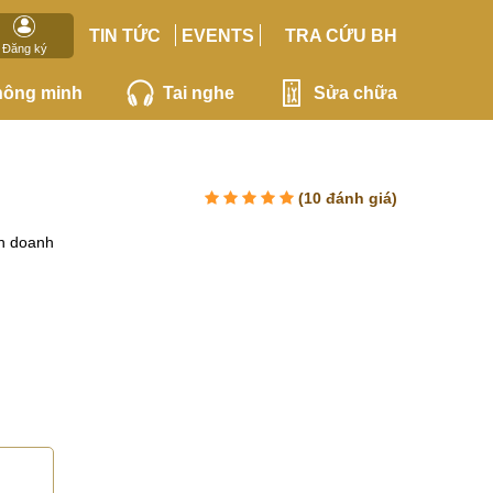
TIN TỨC
EVENTS
TRA CỨU BH
Đăng ký
hông minh
Tai nghe
Sửa chữa
(
10
đánh giá)
h doanh