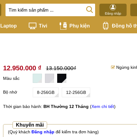
Đăng nhập
Laptop
Tivi
Phụ kiện
Đồng hồ t
12.950.000 ₫
Ngừng kin
13.150.000₫
Màu sắc
Bộ nhớ
8-256GB
12-256GB
Thời gian bảo hành:
BH Thường 12 Tháng
(
Xem chi tiết
)
Khuyến mãi
(Quý khách
Đăng nhập
để kiểm tra đơn hàng)