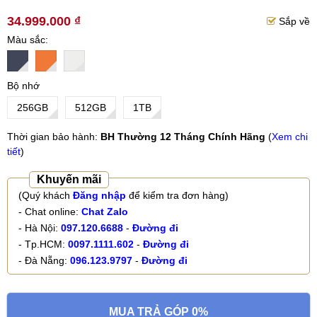
34.999.000 ₫
Sắp về
Màu sắc
Bộ nhớ
256GB
512GB
1TB
Thời gian bảo hành:
BH Thường 12 Tháng Chính Hãng
(
Xem chi
tiết
)
Khuyến mãi
(Quý khách
Đăng nhập
để kiểm tra đơn hàng)
- Chat online:
Chat Zalo
- Hà Nội:
097.120.6688
-
Đường đi
- Tp.HCM:
0097.1111.602
-
Đường đi
- Đà Nẵng:
096.123.9797
-
Đường đi
MUA TRẢ GÓP 0%