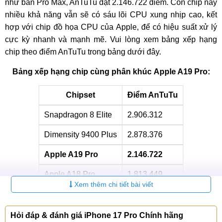
như bản Pro Max, AnTuTu ​​đạt 2.146.722 điểm. Con chip này
nhiều khả năng vẫn sẽ có sáu lõi CPU xung nhịp cao, kết
hợp với chip đồ họa CPU của Apple, để có hiệu suất xử lý
cực kỳ nhanh và mạnh mẽ. Vui lòng xem bảng xếp hạng
chip theo điểm AnTuTu trong bảng dưới đây.
Bảng xếp hạng chip cùng phân khúc Apple A19 Pro:
Chipset
Điểm AnTuTu
Snapdragon 8 Elite
2.906.312
Dimensity 9400 Plus
2.878.376
Apple A19 Pro
2.146.722
Apple A18 Pro
1.813.449
Xem thêm chi tiết bài viết
Apple A18
1.590.794
Với điểm số AnTuTu như trên, chip A19 Pro xếp sau
Hỏi đáp & đánh giá iPhone 17 Pro Chính hãng