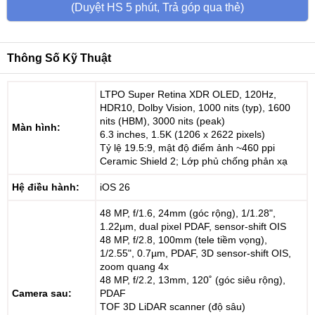
(Duyệt HS 5 phút, Trả góp qua thẻ)
Thông Số Kỹ Thuật
LTPO Super Retina XDR OLED, 120Hz,
HDR10, Dolby Vision, 1000 nits (typ), 1600
nits (HBM), 3000 nits (peak)
Màn hình:
6.3 inches, 1.5K (1206 x 2622 pixels)
Tỷ lệ 19.5:9, mật độ điểm ảnh ~460 ppi
Ceramic Shield 2; Lớp phủ chống phản xạ
Hệ điều hành:
iOS 26
48 MP, f/1.6, 24mm (góc rộng), 1/1.28",
1.22µm, dual pixel PDAF, sensor-shift OIS
48 MP, f/2.8, 100mm (tele tiềm vọng),
1/2.55", 0.7µm, PDAF, 3D sensor‑shift OIS,
zoom quang 4x
48 MP, f/2.2, 13mm, 120˚ (góc siêu rộng),
Camera sau:
PDAF
TOF 3D LiDAR scanner (độ sâu)