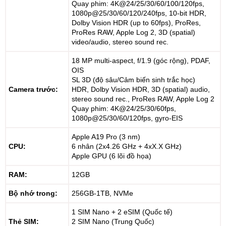
Quay phim: 4K@24/25/30/60/100/120fps,
1080p@25/30/60/120/240fps, 10-bit HDR,
Dolby Vision HDR (up to 60fps), ProRes,
ProRes RAW, Apple Log 2, 3D (spatial)
video/audio, stereo sound rec.
18 MP multi-aspect, f/1.9 (góc rộng), PDAF,
OIS
SL 3D (độ sâu/Cảm biến sinh trắc học)
Camera trước:
HDR, Dolby Vision HDR, 3D (spatial) audio,
stereo sound rec., ProRes RAW, Apple Log 2
Quay phim: 4K@24/25/30/60fps,
1080p@25/30/60/120fps, gyro-EIS
Apple A19 Pro (3 nm)
CPU:
6 nhân (2x4.26 GHz + 4xX.X GHz)
Apple GPU (6 lõi đồ họa)
RAM:
12GB
Bộ nhớ trong:
256GB-1TB, NVMe
1 SIM Nano + 2 eSIM (Quốc tế)
Thẻ SIM:
2 SIM Nano (Trung Quốc)