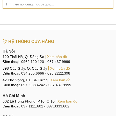
iPhone 17 Pro Max có 3 phiên bản dung lượng: 256GB,
512GB và 1TB
Với ba tùy chọn dung lượng lưu trữ (256GB, 512GB và
1TB) người dùng có thể lựa chọn tùy chọn phù hợp nhất với
nhu cầu lưu trữ và sử dụng của mình. Tuy không có phiên
bản 2TB như bản Pro Max, nhưng với bản 1TB cũng đủ cho
HỆ THỐNG CỬA HÀNG
người dùng thoải mái lưu trữ mà không lo hết dung lượng.
Hà Nội
So sánh iPhone 17 Pro
120 Thái Hà, Q. Đống Đa
Xem bản đồ
Điện thoại:
0969.120.120
-
037.437.9999
Sau đây là phần so sánh iPhone 17 Pro với bản tiền nhiệm
398 Cầu Giấy, Q. Cầu Giấy
Xem bản đồ
và chiếc iPhone Air mới ra mắt của nhà Táo.
Điện thoại:
034.235.6666
-
096.2222.398
42 Phố Vọng, Hai Bà Trưng
Xem bản đồ
iPhone 17 Pro vs iPhone 16 Pro
Điện thoại:
097. 988.4242
-
037.437.9999
Dù không còn sử dụng khung titan, nhưng iPhone 17 Pro lại
Hồ Chí Minh
có phần hợp kim nhôm bao từ khung viền sang cả mặt lưng
602 Lê Hồng Phong, P.10, Q.10
Xem bản đồ
chỉ có một khoảng đặt hệ thống sạc không dây sử dụng
Điện thoại:
097.1111.602
-
097.3333.602
kính, khác hoàn toàn so với mặt lưng kính của bản tiền