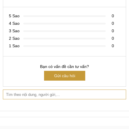
TPHồ Chí Minh: Số 123 Trần Quang Khải, Q.1, P.Tân Định,
5 Sao
0
TP.HCM
4 Sao
0
Hotline:
0965.123.123 & 0969.520.520 & 0822.300.600
3 Sao
0
2 Sao
0
1 Sao
0
Bạn có vấn đề cần tư vấn?
Gửi câu hỏi