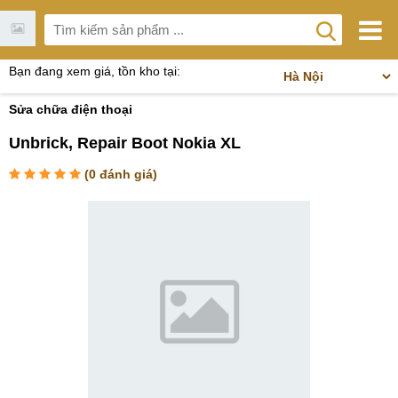
Bạn đang xem giá, tồn kho tại:
Sửa chữa điện thoại
Unbrick, Repair Boot Nokia XL
(
0
đánh giá)