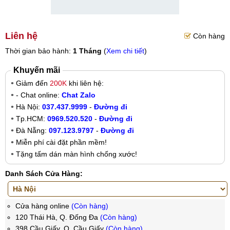
Liên hệ
Còn hàng
Thời gian bảo hành:
1 Tháng
(
Xem chi tiết
)
Khuyến mãi
Giảm đến
200K
khi liên hệ:
- Chat online:
Chat Zalo
Hà Nội:
037.437.9999
-
Đường đi
Tp.HCM:
0969.520.520
-
Đường đi
Đà Nẵng:
097.123.9797
-
Đường đi
Miễn phí cài đặt phần mềm!
Tặng tấm dán màn hình chống xước!
Danh Sách Cửa Hàng:
Cửa hàng online
(Còn hàng)
120 Thái Hà, Q. Đống Đa
(Còn hàng)
398 Cầu Giấy, Q. Cầu Giấy
(Còn hàng)