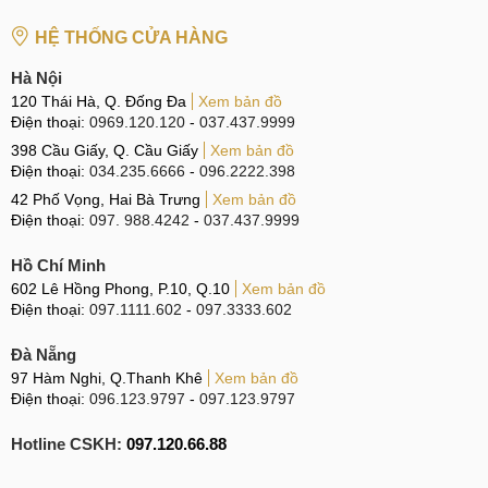
HỆ THỐNG CỬA HÀNG
Hà Nội
120 Thái Hà, Q. Đống Đa
Xem bản đồ
Điện thoại:
0969.120.120
-
037.437.9999
398 Cầu Giấy, Q. Cầu Giấy
Xem bản đồ
Điện thoại:
034.235.6666
-
096.2222.398
42 Phố Vọng, Hai Bà Trưng
Xem bản đồ
Điện thoại:
097. 988.4242
-
037.437.9999
Hồ Chí Minh
602 Lê Hồng Phong, P.10, Q.10
Xem bản đồ
Điện thoại:
097.1111.602
-
097.3333.602
Đà Nẵng
97 Hàm Nghi, Q.Thanh Khê
Xem bản đồ
Điện thoại:
096.123.9797
-
097.123.9797
Hotline CSKH:
097.120.66.88