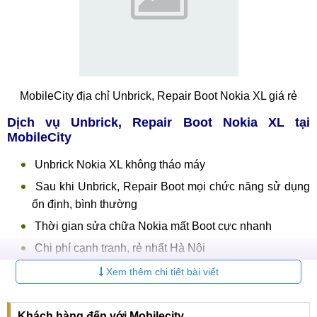
MobileCity địa chỉ Unbrick, Repair Boot Nokia XL giá rẻ
Dịch vụ
Unbrick, Repair Boot Nokia XL
tại
MobileCity
Unbrick Nokia XL không tháo máy
Sau khi Unbrick, Repair Boot mọi chức năng sử dụng
ổn định, bình thường
Thời gian sửa chữa Nokia mất Boot cực nhanh
Chi phí cạnh tranh, rẻ nhất Hà Nội
Kỹ thuật viên lâu năm kinh nghiệm
Xem thêm chi tiết bài viết
Sử dụng thiết bị hiện đại, chuyên nghiệp
Quý khách có thể ngồi đợi và theo dõi quá trình
Unbrick,
Khách hàng đến với Mobilecity