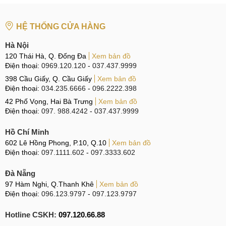
Tại Đà Nẵng
CN 6:
97 Hàm Nghi, Q.Thanh Khê
HỆ THỐNG CỬA HÀNG
Hotline:
097.123.9797
Hà Nội
120 Thái Hà, Q. Đống Đa
Xem bản đồ
Điện thoại:
0969.120.120
-
037.437.9999
398 Cầu Giấy, Q. Cầu Giấy
Xem bản đồ
Điện thoại:
034.235.6666
-
096.2222.398
42 Phố Vọng, Hai Bà Trưng
Xem bản đồ
Điện thoại:
097. 988.4242
-
037.437.9999
Hồ Chí Minh
602 Lê Hồng Phong, P.10, Q.10
Xem bản đồ
Điện thoại:
097.1111.602
-
097.3333.602
Đà Nẵng
97 Hàm Nghi, Q.Thanh Khê
Xem bản đồ
Điện thoại:
096.123.9797
-
097.123.9797
Hotline CSKH:
097.120.66.88