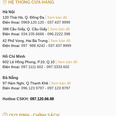
HỆ THỐNG CỬA HÀNG
Còn thay vỏ cho Vivo Pad 2 là công việc thay thế cho
Hà Nội
chiếc máy tính bảng một lớp vỏ mới có cùng kích thước,
120 Thái Hà, Q. Đống Đa
Xem bản đồ
chất liệu và màu sắc. Việc thay thế này bao gồm cả thay
Điện thoại:
0969.120.120
-
037.437.9999
khung viền và nắp lưng. Dịch vụ này thường được người
398 Cầu Giấy, Q. Cầu Giấy
Xem bản đồ
Điện thoại:
034.235.6666
-
096.2222.398
sử dụng lựa chọn trong trường hợp bộ khung máy của Vivo
Pad 2 bị hỏng hoặc xuống cấp gây mất thẩm mỹ và thiếu
42 Phố Vọng, Hai Bà Trưng
Xem bản đồ
Điện thoại:
097. 988.4242
-
037.437.9999
thiện cảm khi nhìn vào. Người dùng muốn nâng cấp bộ
khung máy cho Vivo Pad 2.
Hồ Chí Minh
602 Lê Hồng Phong, P.10, Q.10
Xem bản đồ
Địa chỉ thay vỏ Vivo Pad 2 uy tín
Điện thoại:
097.1111.602
-
097.3333.602
Thay vỏ cho Vivo Pad 2 là công việc có thể nói là quan trọng
Đà Nẵng
bởi nó sẽ đem lại một vẻ bề ngoài hoàn toàn mới cho chiếc
97 Hàm Nghi, Q.Thanh Khê
Xem bản đồ
máy tính bảng. Chính vì vậy, người dùng hãy cân nhắc và
Điện thoại:
096.123.9797
-
097.123.9797
cẩn thận lựa chọn cho mình một địa chỉ uy tín để quá trình
Hotline CSKH:
097.120.66.88
thay vỏ cho Vivo Pad 2 được diễn ra suôn sẻ và thu được
kết quả làm bạn hài lòng.
QUY ĐỊNH - CHÍNH SÁCH