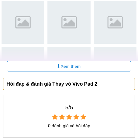
STT
Dịch vụ
Bảo hành
giá
Thay màn hình Vivo Pad
Liên
6-12
1
2
hệ
tháng
Liên
6-12
2
Ép kính Vivo Pad 2
hệ
tháng
Liên
6-12
3
Thay Pin Vivo Pad 2
hệ
tháng
Xem thêm
Liên
6-12
4
Thay vỏ Vivo Pad 2
hệ
tháng
Hỏi đáp & đánh giá Thay vỏ Vivo Pad 2
Liên
6-12
5
Sửa nguồn Vivo Pad 2
hệ
tháng
Liên
6-12
5/5
6
Thay Camera Vivo Pad 2
hệ
tháng
Sự khác nhau giữa thay vỏ và thay nắp lưng
0 đánh giá và hỏi đáp
Có một sự thật là không ít người sử dụng vẫn đang nhầm