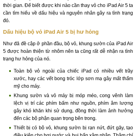
thời gian. Để biết được khi nào cần thay vỏ cho iPad Air 5 ta
cần tìm hiểu về dấu hiệu và nguyên nhân gây ra tình trạng
đó.
Dấu hiệu bộ vỏ iPad Air 5 bị hư hỏng
Như đã đề cập ở phần đầu, bộ vỏ, khung sườn của iPad Air
5 được hoàn thiện từ nhôm nên ta cũng rất dễ nhận ra tình
trạng hư hỏng của nó.
Toàn bộ vỏ ngoài của chiếc iPad có nhiều vết trầy
xước, hay các vết bong tróc lớp sơn mạ gây mất thẩm
mỹ cho máy.
Khung sườn và vỏ máy bị móp méo, cong vênh làm
lệch vị trí các phím bấm như nguồn, phím âm lượng
gây khó khăn khi sử dụng, đồng thời làm ảnh hưởng
đến các bộ phận quan trọng bên trong.
Thiết bị có bộ vỏ, khung sườn bị rạn nứt, đứt gãy, tạo
điều kiện cho hơi nước và bụi bẩn xâm nhập. Thậm chí