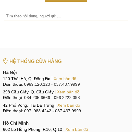
CN 2:
398 Cầu Giấy, Q. Cầu Giấy
Hotline:
096.2222.398
CN 3:
42 Phố Vọng, Hai Bà Trưng
Hotline:
0338.424242
Tại TP Hồ Chí Minh
HỆ THỐNG CỬA HÀNG
CN 4:
123 Trần Quang Khải, Quận 1
Hotline:
0969.520.520
Hà Nội
120 Thái Hà, Q. Đống Đa
Xem bản đồ
CN 5:
602 Lê Hồng Phong, Quận 10
Điện thoại:
0969.120.120
-
037.437.9999
Hotline:
398 Cầu Giấy, Q. Cầu Giấy
097.3333.602
Xem bản đồ
Điện thoại:
034.235.6666
-
096.2222.398
Tại Đà Nẵng
42 Phố Vọng, Hai Bà Trưng
Xem bản đồ
Điện thoại:
097. 988.4242
-
037.437.9999
CN 6:
97 Hàm Nghi, Q.Thanh Khê
Hồ Chí Minh
Hotline:
097.123.9797
602 Lê Hồng Phong, P.10, Q.10
Xem bản đồ