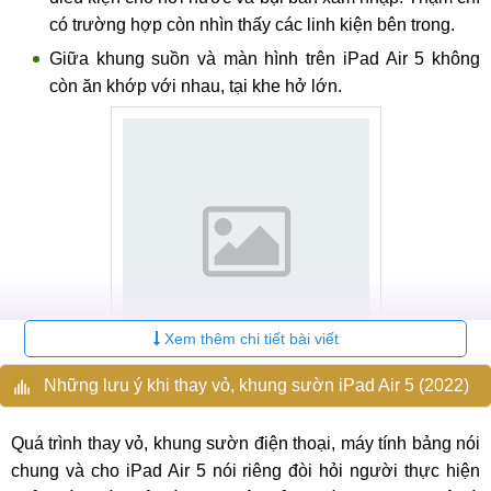
có trường hợp còn nhìn thấy các linh kiện bên trong.
Giữa khung suồn và màn hình trên iPad Air 5 không
còn ăn khớp với nhau, tại khe hở lớn.
Xem thêm chi tiết bài viết
Những lưu ý khi thay vỏ, khung sườn iPad Air 5 (2022)
Thay vỏ, khung sườn iPad Air 5
Quá trình thay vỏ, khung sườn điện thoại, máy tính bảng nói
Nguyên nhân khiến vỏ, khung sườn của iPad Air
5 bị hư hỏng
chung và cho iPad Air 5 nói riêng đòi hỏi người thực hiện