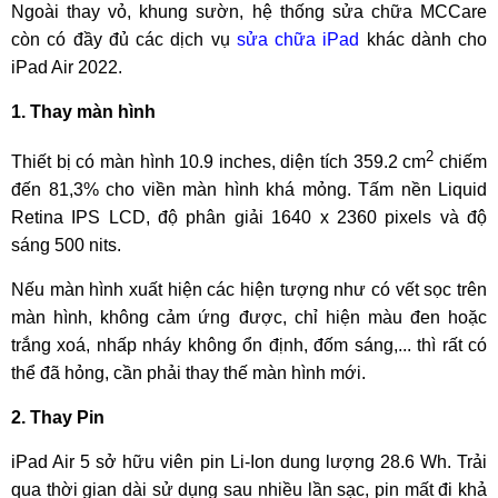
Ngoài thay vỏ, khung sườn, hệ thống sửa chữa MCCare
còn có đầy đủ các dịch vụ
sửa chữa iPad
khác dành cho
iPad Air 2022.
1. Thay màn hình
2
Thiết bị có màn hình 10.9 inches, diện tích 359.2 cm
chiếm
đến 81,3% cho viền màn hình khá mỏng. Tấm nền Liquid
Retina IPS LCD, độ phân giải 1640 x 2360 pixels và độ
sáng 500 nits.
Nếu màn hình xuất hiện các hiện tượng như có vết sọc trên
màn hình, không cảm ứng được, chỉ hiện màu đen hoặc
trắng xoá, nhấp nháy không ổn định, đốm sáng,... thì rất có
thể đã hỏng, cần phải thay thế màn hình mới.
2. Thay Pin
iPad Air 5 sở hữu viên pin Li-Ion dung lượng 28.6 Wh. Trải
qua thời gian dài sử dụng sau nhiều lần sạc, pin mất đi khả