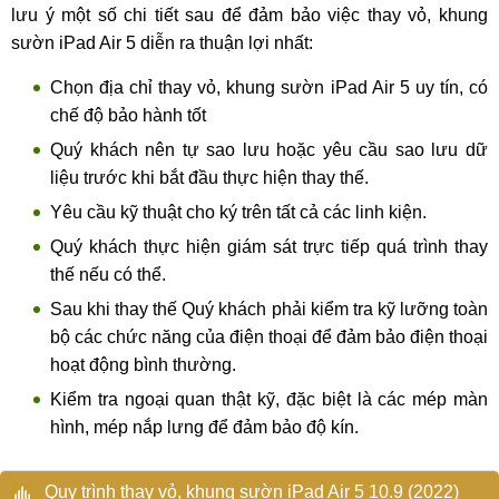
lưu ý một số chi tiết sau để đảm bảo việc thay vỏ, khung
Thay vỏ, khung sườn iPad Air 5
sườn iPad Air 5 diễn ra thuận lợi nhất:
Qua những nguyên nhân trên, chúng ta đều đã biết được đa
Chọn địa chỉ thay vỏ, khung sườn iPad Air 5 uy tín, có
phần các nguồn gốc của viêc hư hại bộ vỏ cho iPad Air 5
chế độ bảo hành tốt
chủ yếu là nguyên nhân chủ quan của người dùng. Chính vì
Quý khách nên tự sao lưu hoặc yêu cầu sao lưu dữ
thế, bạn hãy chú ý đến quá trình sử dụng máy nhiều hơn để
liệu trước khi bắt đầu thực hiện thay thế.
hạn chế tối đa các lỗi hư hại của chiếc máy tính bảng quý
Yêu cầu kỹ thuật cho ký trên tất cả các linh kiện.
giá của mình.
Quý khách thực hiện giám sát trực tiếp quá trình thay
thế nếu có thể.
Sau khi thay thế Quý khách phải kiểm tra kỹ lưỡng toàn
bộ các chức năng của điện thoại để đảm bảo điện thoại
hoạt động bình thường.
Kiểm tra ngoại quan thật kỹ, đặc biệt là các mép màn
hình, mép nắp lưng để đảm bảo độ kín.
Quy trình thay vỏ, khung sườn iPad Air 5 10.9 (2022)