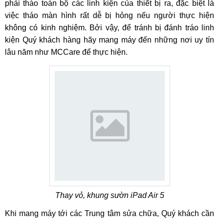
phải tháo toàn bộ các linh kiện của thiết bị ra, đặc biệt là
Chúng ta đã cùng nhau tìm hiểu về dấu hiệu nhận biết lớp
việc tháo màn hình rất dễ bị hỏng nếu người thực hiện
vỏ iPad Air 5 bị hỏng. Dưới đây là một số nguyên nhân phổ
không có kinh nghiệm. Bởi vậy, để tránh bị đánh tráo linh
biến nhất mà MobileCity tổng hợp được từ quá trình sửa
kiện Quý khách hàng hãy mang máy đến những nơi uy tín
chữa các thiết bị iPad:
lâu năm như MCCare để thực hiện.
Vỏ và khung sườn máy bị biến dạng do chiếc máy tính
bảng bị va chạm mạnh hay bị rơi từ độ cao nhất định
xuống nền cứng, vật cứng.
Thiết bị sử dụng trong trong thời gian dài gần nguồn
nhiệt cao, khiến bề mặt vỏ máy bị biến dạng, tróc sơn.
Máy cọ xát với các vật cứng như chìa khóa, bấm móng
tay khi để chúng cùng với máy tính bảng.
Thiết bị tiếp xúc nhiều với các bề mặt thô ráp làm vỏ
máy bị tổn thương.
Máy được sử dụng lâu ngày bị xuống cấp làm mất đi
Thay vỏ, khung sườn iPad Air 5
vẻ đẹp ban đầu của nó.
Khi mang máy tới các Trung tâm sửa chữa, Quý khách cần