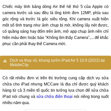
Chiếc máy tính bảng dòng Air thế hệ thứ 5 của Apple có
camera trước và sau đều là ống kính đơn 12MP, phía sau
góc rộng và trước là góc siêu rộng. Khi camera xuất hiện
một số tình trạng như ảnh chụp bị mờ, không lấy nét được,
có quầng sáng hay đốm trên ảnh, mở app chụp ảnh nên chỉ
hiện màu đen hoặc báo "Không tìm thấy Camera",... để khắc
phục cần phải thay thế Camera mới.
Dịch vụ thay vỏ, khung sườn iPad Air 5 10.9 (2022) tại
MobileCity
Có rất nhiều đơn vị trên thị trường cung cấp dịch vụ sửa
chữa cho iPad nhưng MCCare là địa chỉ được quý khách
hàng từ cả 3 miền tổ quốc tin tưởng lựa chọn để sửa chữa
iPad nói chung và
sửa chữa điện thoại
nói riêng trong suốt
nhiều năm qua.