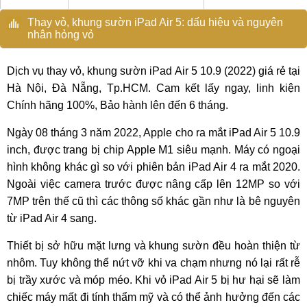
Thay vỏ, khung sườn iPad Air 5: dấu hiệu và nguyên
nhân hỏng vỏ
Dịch vụ thay vỏ, khung sườn iPad Air 5 10.9 (2022) giá rẻ tại
Hà Nội, Đà Nẵng, Tp.HCM. Cam kết lấy ngay, linh kiện
Chính hãng 100%, Bảo hành lên đến 6 tháng.
Ngày 08 tháng 3 năm 2022, Apple cho ra mắt iPad Air 5 10.9
inch, được trang bị chip Apple M1 siêu mạnh. Máy có ngoại
hình không khác gì so với phiên bản iPad Air 4 ra mắt 2020.
Ngoài việc camera trước được nâng cấp lên 12MP so với
7MP trên thế cũ thì các thông số khác gần như là bê nguyên
từ iPad Air 4 sang.
Thiết bị sở hữu mặt lưng và khung sườn đều hoàn thiện từ
nhôm. Tuy không thể nứt vỡ khi va chạm nhưng nó lại rất rễ
bị trầy xước và móp méo. Khi vỏ iPad Air 5 bị hư hại sẽ làm
chiếc máy mất đi tính thẩm mỹ và có thể ảnh hưởng đến các