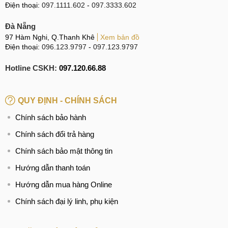
Điện thoại:
097.1111.602
-
097.3333.602
Tìm kiếm liên quan:
Đà Nẵng
thay vỏ iPad Air 5 2022
97 Hàm Nghi, Q.Thanh Khê
Xem bản đồ
thay khung sườn iPad 2022
Điện thoại:
096.123.9797
-
097.123.9797
Địa chỉ thay vỏ iPad Air 10.9
Sửa lỗi thay vỏ, khung sườn iPad Air 2022 giá rẻ
Hotline CSKH:
097.120.66.88
QUY ĐỊNH - CHÍNH SÁCH
Chính sách bảo hành
Chính sách đổi trả hàng
Chính sách bảo mật thông tin
Hướng dẫn thanh toán
Hướng dẫn mua hàng Online
Chính sách đại lý linh, phụ kiện