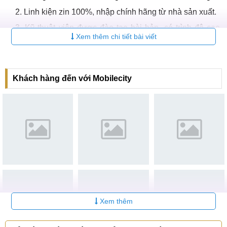
Linh kiện zin 100%, nhập chính hãng từ nhà sản xuất.
Kỹ thuật viên được đào tạo bài bản, có trình độ cao,
Xem thêm chi tiết bài viết
kinh nghiệm làm việc lâu năm.
Quy trình sửa chữa, thay thế chuyên nghiệp, công khai,
giám sát camera chặt chẽ.
Khách hàng đến với Mobilecity
Thời gian thay vỏ iPad Air 5 nhanh chóng.
Có nhiều quà tặng, khuyến mãi hấp dẫn.
Xem thêm