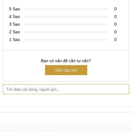
Tại Hà Nội
5 Sao
0
CN 1:
120 Thái Hà, Q. Đống Đa
4 Sao
0
3 Sao
0
Hotline:
037.437.9999
2 Sao
0
CN 2:
398 Cầu Giấy, Q. Cầu Giấy
1 Sao
0
Hotline:
096.2222.398
CN 3:
42 Phố Vọng, Hai Bà Trưng
Bạn có vấn đề cần tư vấn?
Hotline:
0338.424242
Gửi câu hỏi
Tại TP Hồ Chí Minh
CN 4:
123 Trần Quang Khải, Quận 1
Hotline:
0969.520.520
CN 5:
602 Lê Hồng Phong, Quận 10
Hotline:
097.3333.602
Tại Đà Nẵng