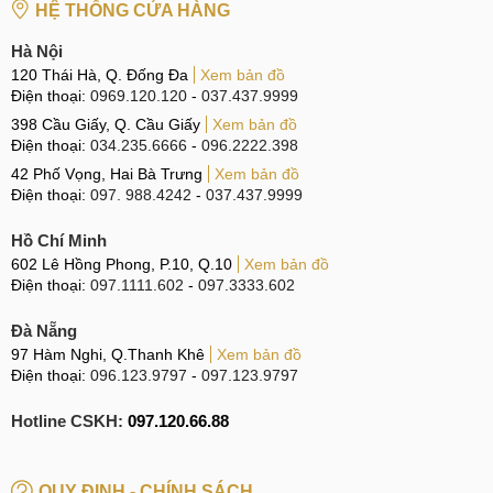
HỆ THỐNG CỬA HÀNG
CN 6:
97 Hàm Nghi, Q.Thanh Khê
Hà Nội
120 Thái Hà, Q. Đống Đa
Xem bản đồ
Hotline:
097.123.9797
Điện thoại:
0969.120.120
-
037.437.9999
Tìm kiếm liên quan trên Google
398 Cầu Giấy, Q. Cầu Giấy
Xem bản đồ
Điện thoại:
034.235.6666
-
096.2222.398
Thay loa Galaxy A52s 5G uy tín.
42 Phố Vọng, Hai Bà Trưng
Xem bản đồ
Điện thoại:
097. 988.4242
-
037.437.9999
Sửa loa Samsung Galaxy A52s 5G giá rẻ.
Thay loa Galaxy A52s 5G giá bao nhiêu.
Hồ Chí Minh
602 Lê Hồng Phong, P.10, Q.10
Xem bản đồ
Giá thay loa Galaxy A52s 5G.
Điện thoại:
097.1111.602
-
097.3333.602
Đà Nẵng
97 Hàm Nghi, Q.Thanh Khê
Xem bản đồ
Điện thoại:
096.123.9797
-
097.123.9797
Hotline CSKH:
097.120.66.88
QUY ĐỊNH - CHÍNH SÁCH