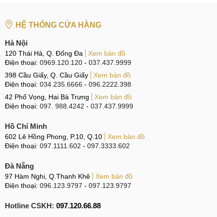
Hotline:
097.3333.602
HỆ THỐNG CỬA HÀNG
Tại Đà Nẵng
Hà Nội
CN 6:
97 Hàm Nghi, Q.Thanh Khê
120 Thái Hà, Q. Đống Đa
Xem bản đồ
Điện thoại:
0969.120.120
-
037.437.9999
Hotline:
097.123.9797
398 Cầu Giấy, Q. Cầu Giấy
Xem bản đồ
Tìm kiếm liên quan:
Điện thoại:
034.235.6666
-
096.2222.398
42 Phố Vọng, Hai Bà Trưng
Xem bản đồ
cáp sạc Samsung Galaxy S22 giá rẻ
Điện thoại:
097. 988.4242
-
037.437.9999
Sửa chân sạc Galaxy S22 ở đâu
Hồ Chí Minh
Giá thay, sửa chân sạc Samsung Galaxy S22
602 Lê Hồng Phong, P.10, Q.10
Xem bản đồ
Điện thoại:
097.1111.602
-
097.3333.602
Thay chân sạc Galaxy S22 chính hãng
Đà Nẵng
97 Hàm Nghi, Q.Thanh Khê
Xem bản đồ
Điện thoại:
096.123.9797
-
097.123.9797
Hotline CSKH:
097.120.66.88