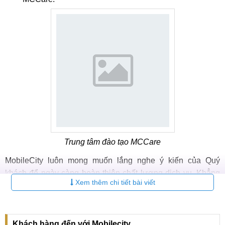
Trung tâm đào tạo MCCare
MobileCity luôn mong muốn lắng nghe ý kiến của Quý
khách để ngày càng hoàn thiện chất lượng dịch vụ. Khẳng
Xem thêm chi tiết bài viết
định khẩu hiệu "KHÁCH HÀNG LÀ SỐ 1".
Khách hàng đến với Mobilecity