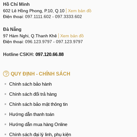
Hồ Chí Minh
B1:
Tiếp nhận
602 Lê Hồng Phong, P.10, Q.10
Xem bản đồ
Điện thoại:
097.1111.602
-
097.3333.602
Nhân viên cửa hàng đón khách, tiếp nhận điện thoại và lắng
nghe tình trạng hư hỏng mà khách hàng chia sẻ.
Đà Nẵng
97 Hàm Nghi, Q.Thanh Khê
Xem bản đồ
Điện thoại:
096.123.9797
-
097.123.9797
Tiếp nhận điện thoại
Hotline CSKH:
097.120.66.88
B2: Báo giá
Kỹ thuật viên kiểm tra cụ thể máy để xác định lỗi hỏng, từ đó
QUY ĐỊNH - CHÍNH SÁCH
đề xuất phương án sửa chữa tối ưu nhất để khách hàng
Chính sách bảo hành
tham khảo. Báo giá cụ thể để khách hàng nắm bắt được
Chính sách đổi trả hàng
thông tin. Khi nhận được sự đồng ý từ khách hàng, kỹ thuật
viên sẽ tiến hành thay, sửa camera Samsung Galaxy S21.
Chính sách bảo mật thông tin
Hướng dẫn thanh toán
Báo giá dịch vụ
Hướng dẫn mua hàng Online
Chính sách đại lý linh, phụ kiện