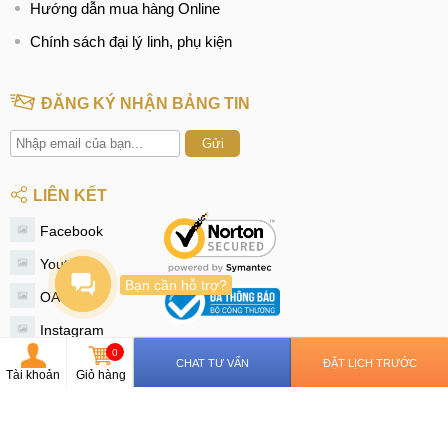
Hướng dẫn mua hàng Online
Chính sách đại lý linh, phụ kiện
ĐĂNG KÝ NHẬN BẢNG TIN
Gửi
LIÊN KẾT
Facebook
Youtube
Bạn cần hỗ trợ?
OA Zalo
Instagram
0
Tiktok
CHAT TƯ VẤN
ĐẶT LỊCH TRƯỚC
Tài khoản
Giỏ hàng
Twitter
© 2020 - MobileCity