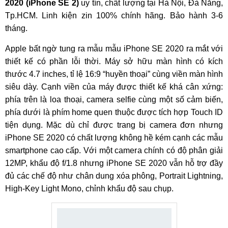
2020 (iPhone SE 2)
uy tín, chất lượng tại Hà Nội, Đà Nẵng,
Tp.HCM. Linh kiện zin 100% chính hãng. Bảo hành 3-6
tháng.
Apple bất ngờ tung ra mẫu mẫu iPhone SE 2020 ra mắt với
thiết kế có phần lỗi thời. Máy sở hữu màn hình có kích
thước 4.7 inches, tỉ lệ 16:9 “huyền thoại” cùng viền màn hình
siêu dày. Cạnh viền của máy được thiết kế khá cân xứng:
phía trên là loa thoại, camera selfie cùng một số cảm biến,
phía dưới là phím home quen thuộc được tích hợp Touch ID
tiện dụng. Mặc dù chỉ được trang bị camera đơn nhưng
iPhone SE 2020 có chất lượng không hề kém cạnh các mẫu
smartphone cao cấp. Với một camera chính có độ phân giải
12MP, khẩu độ f/1.8 nhưng iPhone SE 2020 vẫn hỗ trợ đầy
đủ các chế độ như chân dung xóa phông, Portrait Lightning,
High-Key Light Mono, chỉnh khẩu độ sau chụp.