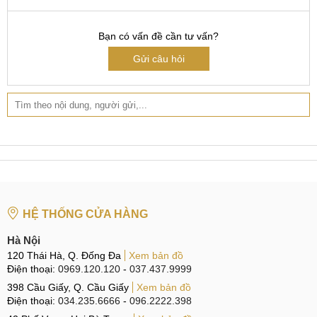
CN 3:
42 Phố Vọng, Hai Bà Trưng
Bạn có vấn đề cần tư vấn?
Hotline:
0338.424242
Gửi câu hỏi
Tại TP Hồ Chí Minh
CN 4:
123 Trần Quang Khải, Quận 1
Hotline:
0969.520.520
CN 5:
602 Lê Hồng Phong, Quận 10
Hotline:
097.3333.602
Tại Đà Nẵng
HỆ THỐNG CỬA HÀNG
CN 6:
97 Hàm Nghi, Q.Thanh Khê
Hà Nội
Hotline:
097.123.9797
120 Thái Hà, Q. Đống Đa
Xem bản đồ
Điện thoại:
0969.120.120
-
037.437.9999
Tìm kiếm liên quan:
398 Cầu Giấy, Q. Cầu Giấy
Xem bản đồ
Điện thoại:
034.235.6666
-
096.2222.398
Thay camera sau iPhone SE 2020 giá rẻ