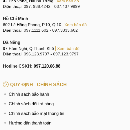
42 Phố Vọng, Hai Bà Trưng
Xem bản đồ
sửa camera trước iPhone SE 2020 ở đâu
Điện thoại:
097. 988.4242
-
037.437.9999
giá thay camera sau iPhone SE 2020
Hồ Chí Minh
thay camera trước iPhone SE 2020 chính hãng
602 Lê Hồng Phong, P.10, Q.10
Xem bản đồ
Điện thoại:
097.1111.602
-
097.3333.602
Đà Nẵng
97 Hàm Nghi, Q.Thanh Khê
Xem bản đồ
Điện thoại:
096.123.9797
-
097.123.9797
Hotline CSKH:
097.120.66.88
QUY ĐỊNH - CHÍNH SÁCH
Chính sách bảo hành
Chính sách đổi trả hàng
Chính sách bảo mật thông tin
Hướng dẫn thanh toán