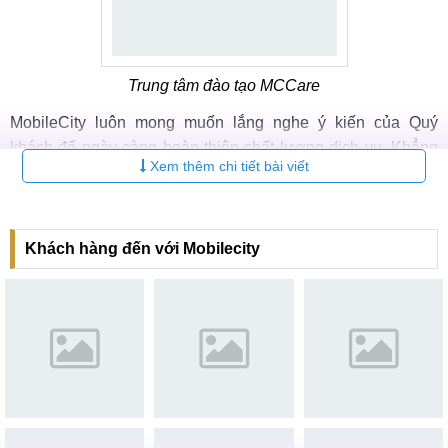
Trung tâm đào tạo MCCare
MobileCity luôn mong muốn lắng nghe ý kiến của Quý
khách để ngày càng hoàn thiện chất lượng dịch vụ. Khẳng
Xem thêm chi tiết bài viết
định khẩu hiệu "KHÁCH HÀNG LÀ SỐ 1".
Khách hàng đến với Mobilecity