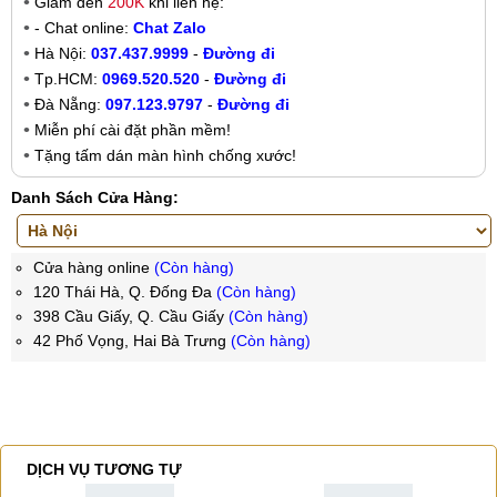
Giảm đến
200K
khi liên hệ:
- Chat online:
Chat Zalo
Hà Nội:
037.437.9999
-
Đường đi
Tp.HCM:
0969.520.520
-
Đường đi
Đà Nẵng:
097.123.9797
-
Đường đi
Miễn phí cài đặt phần mềm!
Tặng tấm dán màn hình chống xước!
Danh Sách Cửa Hàng:
Cửa hàng online
(Còn hàng)
120 Thái Hà, Q. Đống Đa
(Còn hàng)
398 Cầu Giấy, Q. Cầu Giấy
(Còn hàng)
42 Phố Vọng, Hai Bà Trưng
(Còn hàng)
DỊCH VỤ TƯƠNG TỰ