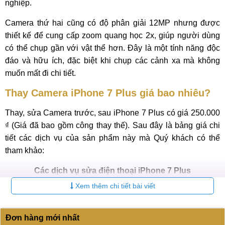
nghiệp.
Camera thứ hai cũng có độ phân giải 12MP nhưng được
thiết kế để cung cấp zoom quang học 2x, giúp người dùng
có thể chụp gần với vật thể hơn. Đây là một tính năng độc
đáo và hữu ích, đặc biệt khi chụp các cảnh xa mà không
muốn mất đi chi tiết.
Thay Camera iPhone 7 Plus giá bao nhiêu?
Thay, sửa Camera trước, sau iPhone 7 Plus có giá 250.000
₫ (Giá đã bao gồm công thay thế). Sau đây là bảng giá chi
tiết các dịch vụ của sản phẩm này mà Quý khách có thể
tham khảo:
Các dịch vụ sửa điện thoại iPhone 7 Plus
Xem thêm chi tiết bài viết
Bảo
STT
Dịch vụ
Báo giá
hành
Đơn hàng mới nhất
Thay màn hình iPhone 7
900.000
6-12