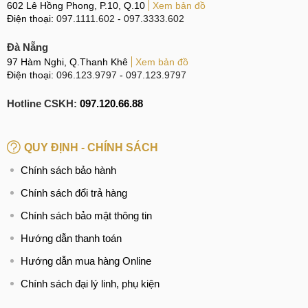
602 Lê Hồng Phong, P.10, Q.10
Xem bản đồ
sẽ bị rung lắc, giật.
Điện thoại:
097.1111.602
-
097.3333.602
Các tính năng được Apple trang bị trên iPhone 7 Plus
không thể hoạt động được nữa.
Đà Nẵng
97 Hàm Nghi, Q.Thanh Khê
Xem bản đồ
Một trong hai ống kính gặp vấn đề, cái còn lại vẫn sử
Điện thoại:
096.123.9797
-
097.123.9797
dụng ổn định.
Hotline CSKH:
097.120.66.88
Khi truy cập vào ứng dụng camera, máy báo lỗi vào
sau đó bạn phải out ra ngoài.
Dù ống kính có thể chụp ảnh, quay video như bình
QUY ĐỊNH - CHÍNH SÁCH
thường như khi xem lại trong thư viện thì toàn là màu
Chính sách bảo hành
đen, không thể xem được.
Chính sách đổi trả hàng
Chính sách bảo mật thông tin
Dấu hiệu cần thay Camera
Hướng dẫn thanh toán
Nếu bạn gặp phải bất kỳ dấu hiệu nào như ở trên, có thể là
Hướng dẫn mua hàng Online
biểu hiện để cho thấy cần thay thế hoặc sửa chữa Camera.
Vậy nguyên nhân gây hỏng Camera là gì và có cách nào để
Chính sách đại lý linh, phụ kiện
khắc phục không? Hãy tiếp tục tìm hiểu về nguyên nhân