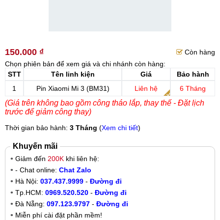
150.000 ₫
Còn hàng
Chọn phiên bản để xem giá và chi nhánh còn hàng:
STT
Tên linh kiện
Giá
Bảo hành
1
Pin Xiaomi Mi 3 (BM31)
Liên hệ
6 Tháng
(Giá trên không bao gồm công tháo lắp, thay thế - Đặt lịch
trước để giảm công thay)
Thời gian bảo hành:
3 Tháng
(
Xem chi tiết
)
Khuyến mãi
Giảm đến
200K
khi liên hệ:
- Chat online:
Chat Zalo
Hà Nội:
037.437.9999
-
Đường đi
Tp.HCM:
0969.520.520
-
Đường đi
Đà Nẵng:
097.123.9797
-
Đường đi
Miễn phí cài đặt phần mềm!