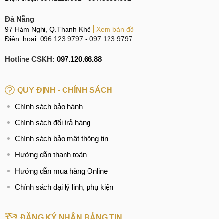
Hệ thống sửa chữa điện thoại di động
MobileCity Care
Đà Nẵng
Tại Hà Nội
97 Hàm Nghi, Q.Thanh Khê
Xem bản đồ
Điện thoại:
096.123.9797
-
097.123.9797
CN 1:
120 Thái Hà, Q. Đống Đa
Hotline:
037.437.9999
Hotline CSKH:
097.120.66.88
CN 2:
398 Cầu Giấy, Q. Cầu Giấy
QUY ĐỊNH - CHÍNH SÁCH
Hotline:
096.2222.398
Chính sách bảo hành
CN 3:
42 Phố Vọng, Hai Bà Trưng
Chính sách đổi trả hàng
Hotline:
0338.424242
Chính sách bảo mật thông tin
Tại TP Hồ Chí Minh
Hướng dẫn thanh toán
CN 4:
123 Trần Quang Khải, Quận 1
Hướng dẫn mua hàng Online
Hotline:
0969.520.520
Chính sách đại lý linh, phụ kiện
CN 5:
602 Lê Hồng Phong, Quận 10
Hotline:
097.3333.602
ĐĂNG KÝ NHẬN BẢNG TIN