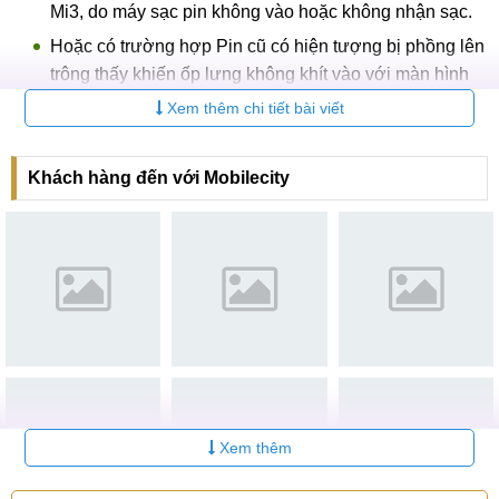
Mi3, do máy sạc pin không vào hoặc không nhận sạc.
Hoặc có trường hợp Pin cũ có hiện tượng bị phồng lên
trông thấy khiến ốp lưng không khít vào với màn hình
được.
Xem thêm chi tiết bài viết
Lúc này, tốt nhất bạn nên tìm đến một cơ sở sửa chữa uy tín
để thay mới cho dế yêu của mình chiếc pin mới.
Khách hàng đến với Mobilecity
Địa chỉ thay pin Xiaomi Mi3 BM31 chuyên nghiệp,
nhanh gọn tại Hà Nội, TP. HCM
Thay pin Xiaomi Mi3 BM31 diễn ra theo một quy trình hoàn
chỉnh, mang đến cho khách hàng sự hài lòng nhất:
Bước 1: Kỹ thuật viên tiếp nhận và kiểm tra thực trạng
máy mà khách hàng mang tới.
Bước 2: Thống nhất lỗi và đưa ra hướng khắc phục với
khách.
Xem thêm
Bước 3: Khách hàng kiểm tra linh kiện mới 100% ( nếu
bị thay thế).