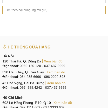
dù là nhỏ nhất trong quá trình thay pin Xiaomi Mi3
BM31. Đảm bảo mọi linh kiện trong máy đều nguyên
vẹn, chức năng sử dụng hoàn toàn bình thường như
lúc ban đầu chưa tháo máy.
Mọi khâu thay pin đều được quý khách hàng giám sát
chặt chẽ.
Thời gian bảo hành dài hạn.
HỆ THỐNG CỬA HÀNG
Hà Nội
120 Thái Hà, Q. Đống Đa
Xem bản đồ
Hình ảnh: Nhân viên MobileCity đang thay pin Xiaomi Mi3
Điện thoại:
0969.120.120
-
037.437.9999
398 Cầu Giấy, Q. Cầu Giấy
Xem bản đồ
KIỂM TRA MÁY MIỄN PHÍ
Điện thoại:
034.235.6666
-
096.2222.398
(Sự hài lòng và tin tưởng của bạn là động lực phát triển của
42 Phố Vọng, Hai Bà Trưng
Xem bản đồ
chúng tôi)
Điện thoại:
097. 988.4242
-
037.437.9999
Hồ Chí Minh
602 Lê Hồng Phong, P.10, Q.10
Xem bản đồ
Điện thoại:
097.1111.602
-
097.3333.602