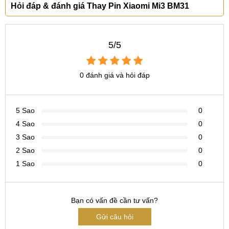
Hỏi đáp & đánh giá Thay Pin Xiaomi Mi3 BM31
Bước 4: Kỹ thuật viên kiểm tra máy lần cuối trước khi
trả lại cho khách hàng.
Bước 5: Viết phiếu bảo hành cho khách.
5/5
0 đánh giá và hỏi đáp
Tại sao bạn nên chọn địa chỉ MobileCity để thay
pin Xiaomi Mi3 BM31?
5 Sao
0
Linh kiện pin thay thế cho Xiaomi Mi3 luôn chính hãng
4 Sao
0
và sẵn có trong kho có thể phục vụ quý khách hàng mọi
3 Sao
0
lúc.
2 Sao
0
Giá cả dịch vụ thay pin Xiaomi Mi3 luôn được tiết kiệm
1 Sao
0
tối đa nhất cho khách hàng. Thời gian thay thế siêu tốc
lấy ngay.
Thực hiện dịch vụ là những kỹ thuật viên kinh nghiệm
Bạn có vấn đề cần tư vấn?
lâu năm và thành thạo.
Gửi câu hỏi
Tuyệt đối không xuất hiện thêm một vết trầy xước nào