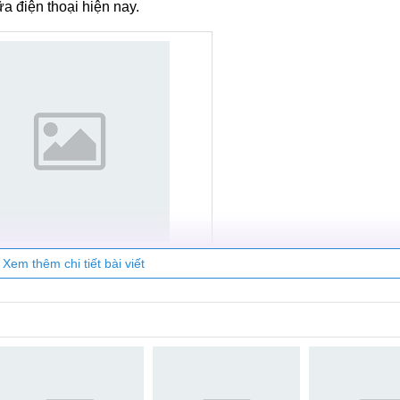
ữa điện thoại hiện nay.
Xem thêm chi tiết bài viết
 sửa chữa điện thoại MobileCity
quý khách sẽ được đáp ứng một cách tốt nhất, cụ thể:
ồng hậu, nhiệt tình giải đáp mọi thắc mắc.
 tình trạng hỏng hóc, đưa ra nhiều giải pháp tối ưu cho khác