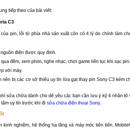
ng tiếp theo của bài viết:
eria C3
ủa pin, lỗi từ phía nhà sản xuất còn có 4 lý do chính làm ch
i nguồn điện được quy định.
qua đêm, xem phim, nghe nhạc, chơi game liên tục khi sạc pin
ợp với máy.
nên bị các cơ sở thiếu uy tín lừa gạt thay pin Sony C3 kém c
i phí sửa chữa dành cho dế yêu các bạn cần lưu ý kỹ 4 nhân t
tâm uy tín trước khi đi
sửa chữa điện thoại Sony
.
ốt
n kinh nghiệm, hệ thống hạ tầng và máy móc tiên tiến, Mobil