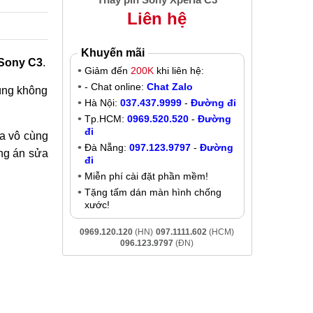
Liên hệ
Khuyến mãi
 Sony C3
.
Giảm đến
200K
khi liên hệ:
- Chat online:
Chat Zalo
dùng không
Hà Nội:
037.437.9999
-
Đường đi
Tp.HCM:
0969.520.520
-
Đường
đi
ra vô cùng
Đà Nẵng:
097.123.9797
-
Đường
ơng án sửa
đi
Miễn phí cài đặt phần mềm!
Tặng tấm dán màn hình chống
xước!
0969.120.120
(HN)
097.1111.602
(HCM)
096.123.9797
(ĐN)