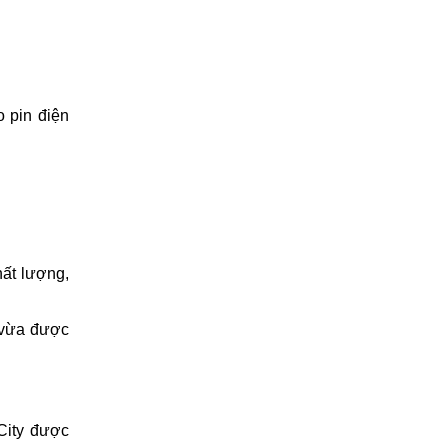
o pin điện
.
hất lượng,
ố vừa được
eCity được