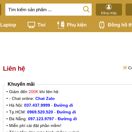
Đăng nhập
Laptop
Tivi
Phụ kiện
Đồng hồ t
Liên hệ
C
Khuyến mãi
Giảm đến
200K
khi liên hệ:
- Chat online:
Chat Zalo
Hà Nội:
037.437.9999
-
Đường đi
Tp.HCM:
0969.520.520
-
Đường đi
Đà Nẵng:
097.123.9797
-
Đường đi
Miễn phí cài đặt phần mềm!