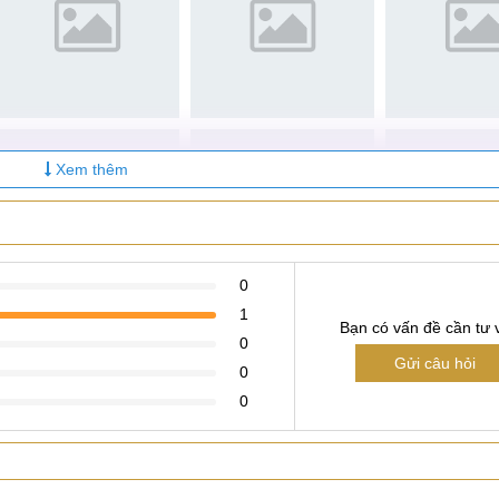
 linh kiện trước khi nhân viên tiến hành thay pin Sony C3.
ải chờ đợi hay để máy qua đêm.
y định của trung tâm, 1 đổi 1 linh kiện nếu có bất kỳ lỗi phát
ược bất kỳ trung tâm nào có chi phí thay pin Sony C3 rẻ, bền 
Xem thêm
ch còn nhận được những ưu đãi vô cùng hấp dẫn như: tặng nga
xịn, vệ sinh và cài đặt phần mềm Free nếu quý khách có nhu c
y pin và bảng giá
thay pin Sony XA1
0
1
 thay pin Sony C3
Bạn có vấn đề cần tư 
0
Gửi câu hỏi
M không?
0
0
nhất nhu cầu của khách hàng, trung tâm đều đã xây dựng các 
ấp địa chỉ và số điện thoại liên hệ để bạn tiện theo dõi:
ty Care