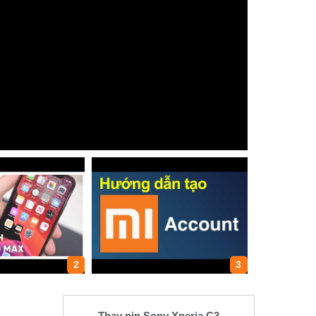
2
3
Thay pin Sony Xperia C3