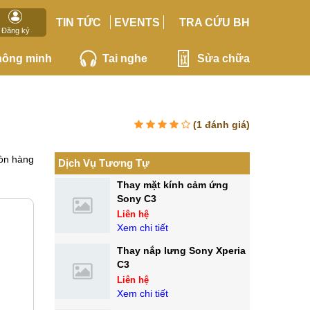
TIN TỨC
EVENTS
TRA CỨU BH
Đăng ký
hông minh
Tai nghe
Sửa chữa
(
1
đánh giá)
òn hàng
Dịch Vụ Tương Tự
Thay mặt kính cảm ứng
Sony C3
Liên hệ
Xem chi tiết
Thay nắp lưng Sony Xperia
C3
Liên hệ
Xem chi tiết