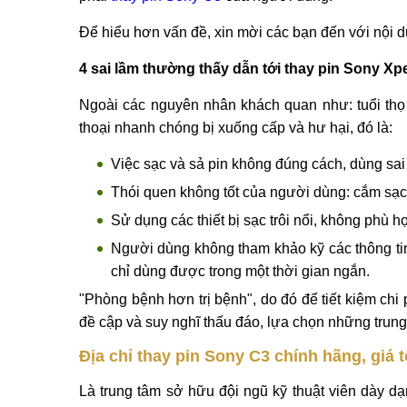
Để hiểu hơn vấn đề, xin mời các bạn đến với nội du
4 sai lầm thường thấy dẫn tới thay pin Sony Xp
Ngoài các nguyên nhân khách quan như: tuổi thọ c
thoại nhanh chóng bị xuống cấp và hư hại, đó là:
Việc sạc và sả pin không đúng cách, dùng sa
Thói quen không tốt của người dùng: cắm sạc 
Sử dụng các thiết bị sạc trôi nổi, không phù h
Người dùng không tham khảo kỹ các thông tin 
chỉ dùng được trong một thời gian ngắn.
"Phòng bệnh hơn trị bệnh", do đó để tiết kiệm ch
đề cập và suy nghĩ thấu đáo, lựa chọn những trung 
Địa chỉ thay pin Sony C3 chính hãng, giá t
Là trung tâm sở hữu đội ngũ kỹ thuật viên dày dạ