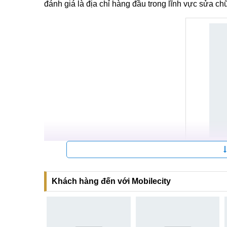
đánh giá là địa chỉ hàng đầu trong lĩnh vực sửa ch
Trung tâm
Khách hàng đến với Mobilecity
Đến với trung tâm, mọi yêu cầu và mong muốn của 
Khách hàng sẽ luôn được nhân viên đón tiếp n
Kỹ thuật viên kiểm tra và xác định chính xác