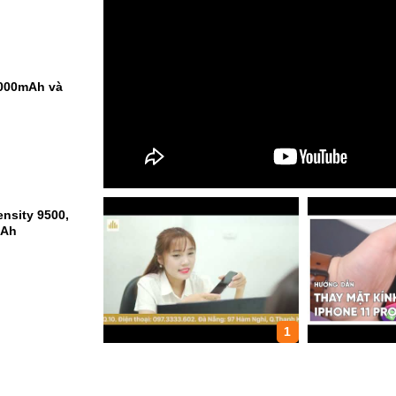
9000mAh và
nsity 9500,
mAh
1