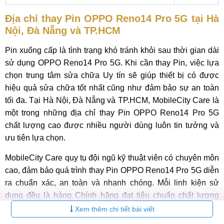
Địa chỉ thay Pin OPPO Reno14 Pro 5G tại Hà
Nội, Đà Nẵng và TP.HCM
Pin xuống cấp là tình trạng khó tránh khỏi sau thời gian dài
sử dụng OPPO Reno14 Pro 5G. Khi cần thay Pin, việc lựa
chọn trung tâm sửa chữa Uy tín sẽ giúp thiết bị có được
hiệu quả sửa chữa tốt nhất cũng như đảm bảo sự an toàn
tối đa. Tại Hà Nội, Đà Nẵng và TP.HCM, MobileCity Care là
một trong những địa chỉ thay Pin OPPO Reno14 Pro 5G
chất lượng cao được nhiều người dùng luôn tin tưởng và
ưu tiên lựa chọn.
MobileCity Care quy tụ đội ngũ kỹ thuật viên có chuyên môn
cao, đảm bảo quá trình thay Pin OPPO Reno14 Pro 5G diễn
ra chuẩn xác, an toàn và nhanh chóng. Mỗi linh kiện sử
dụng đều là hàng Chính hãng đạt tiêu chuẩn chất lượng
cao, giúp đảm bảo hiệu suất sử dụng Pin trở lại như ban
Xem thêm chi tiết bài viết
đầu. Không chỉ chú trọng chất lượng, trung tâm còn cam kết