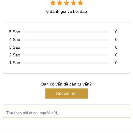
Hotline:
037.437.9999
- Đường đi:
Xem bản đồ
0 đánh giá và hỏi đáp
CN 2:
398 Cầu Giấy, Q. Cầu Giấy
Hotline:
096.2222.398
- Đường đi:
Xem bản đồ
5 Sao
0
CN 3:
42 Phố Vọng, Hai Bà Trưng
4 Sao
0
Hotline:
0338.424242
- Đường đi:
Xem bản đồ
3 Sao
0
CN 7:
Km15, QL 32, Hoài Đức
2 Sao
0
1 Sao
0
Hotline:
039.988.6666
- Đường đi:
Xem bản đồ
Tại TP Hồ Chí Minh
Bạn có vấn đề cần tư vấn?
CN 4:
123 Trần Quang Khải, Q1
Gửi câu hỏi
Hotline:
0969.520.520
- Đường đi:
Xem bản đồ
CN 5:
602 Lê Hồng Phong, Q10
Hotline:
097.3333.602
- Đường đi:
Xem bản đồ
Tại Đà Nẵng