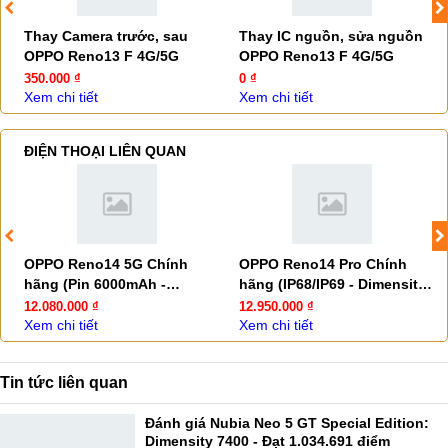
Thay Camera trước, sau
Thay IC nguồn, sửa nguồn
OPPO Reno13 F 4G/5G
OPPO Reno13 F 4G/5G
350.000 ₫
0 ₫
Xem chi tiết
Xem chi tiết
ĐIỆN THOẠI LIÊN QUAN
OPPO Reno14 5G Chính
OPPO Reno14 Pro Chính
hãng (Pin 6000mAh -
hãng (IP68/IP69 - Dimensity
IP68/IP69)
8450)
12.080.000 ₫
12.950.000 ₫
Xem chi tiết
Xem chi tiết
Tin tức liên quan
Đánh giá Nubia Neo 5 GT Special Edition:
Dimensity 7400 - Đạt 1.034.691 điểm