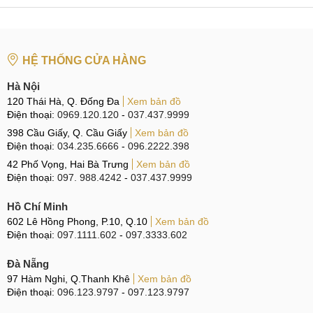
CN 6:
97 Hàm Nghi, Q.Thanh Khê
Hotline:
097.123.9797
-
Đường đi:
Xem bản đồ
HỆ THỐNG CỬA HÀNG
Cam kết thay Pin OPPO Reno14 Pro 5G Uy
tín
Hà Nội
120 Thái Hà, Q. Đống Đa
Xem bản đồ
Để mang đên cho khách hàng có trải nghiệm sử dụng an
Điện thoại:
0969.120.120
-
037.437.9999
tâm và hài lòng nhất. Chúng tôi luôn đảm bảo quý khách
398 Cầu Giấy, Q. Cầu Giấy
Xem bản đồ
Điện thoại:
034.235.6666
-
096.2222.398
nhận được những cam kết chất lượng Uy tín nhất cho dịch
42 Phố Vọng, Hai Bà Trưng
Xem bản đồ
vụ thay Pin OPPO Reno14 Pro 5G.
Điện thoại:
097. 988.4242
-
037.437.9999
Linh kiện Zin 100%
Hồ Chí Minh
602 Lê Hồng Phong, P.10, Q.10
Xem bản đồ
Điện thoại:
097.1111.602
-
097.3333.602
Linh kiện Zin 100%
Chất lượng linh kiện tốt nhất là cam kết đầu tiên chúng tôi
Đà Nẵng
97 Hàm Nghi, Q.Thanh Khê
Xem bản đồ
gửi đến khách hàng sử dụng dịch vụ tại MobileCity Care.
Điện thoại:
096.123.9797
-
097.123.9797
Linh kiện Zin 100%
: Cam kết sử dụng linh kiện