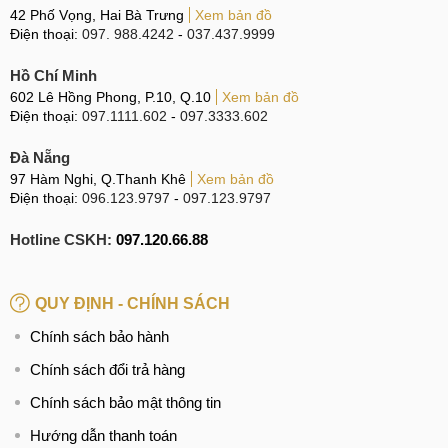
42 Phố Vọng, Hai Bà Trưng
Xem bản đồ
Apple dựa trên các tiêu chí quan trọng. Kính mời Quý khách
Điện thoại:
097. 988.4242
-
037.437.9999
hàng tham khảo và lựa chọn.
Hồ Chí Minh
Bảng so sánh Pin MAXE và Pin Zin Apple cho iPhone 13
602 Lê Hồng Phong, P.10, Q.10
Xem bản đồ
Điện thoại:
097.1111.602
-
097.3333.602
Tiêu
chí so
Pin MAXE
Pin Apple
Đà Nẵng
sánh
97 Hàm Nghi, Q.Thanh Khê
Xem bản đồ
Điện thoại:
096.123.9797
-
097.123.9797
Được sản xuất bởi MAXE -
Được sản xuất
Nguồn
thương hiệu thứ ba từ thị
bởi Chính hãng
gốc
Hotline CSKH:
097.120.66.88
trường Trung Quốc.
Apple.
Giá
Chi phí hợp lý, rẻ hơn Pin
Giá cao hơn Pin
thành
Apple.
MAXE.
QUY ĐỊNH - CHÍNH SÁCH
Chính sách bảo hành
Dung lượng
Dung lượng cao hơn từ 10
Dung
chuẩn thiết kế
Chính sách đổi trả hàng
- 20% so với Pin tiêu
lượng
ban đầu của
chuẩn Chính hãng Apple.
Apple.
Chính sách bảo mật thông tin
Hướng dẫn thanh toán
Tương thích
Tương
Tương thích tuyệt đối với